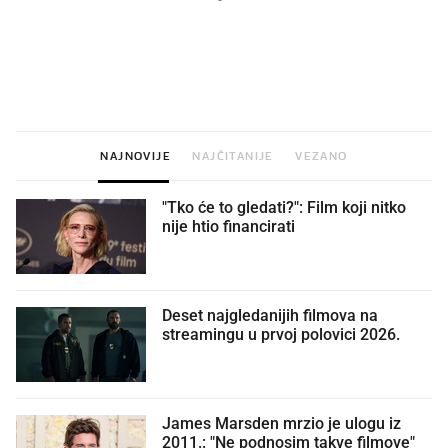
VIDEO
Liječnik otkrio kad je
Što povezuje Lexus i
najbolje vrijeme za skidanje
legendarnog Ponyja?
dioptrije
NAJNOVIJE
NAJČITANIJE
VEZANO
"Tko će to gledati?": Film koji nitko
nije htio financirati
Deset najgledanijih filmova na
streamingu u prvoj polovici 2026.
James Marsden mrzio je ulogu iz
2011.: "Ne podnosim takve filmove"