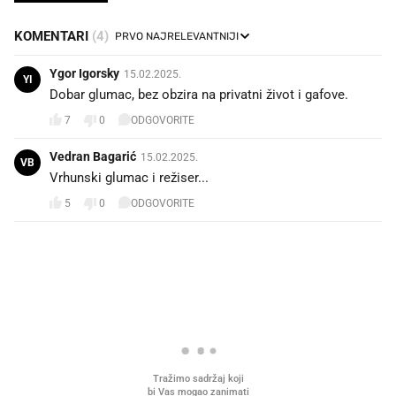
KOMENTARI
(4)
Ygor Igorsky
15.02.2025.
YI
Dobar glumac, bez obzira na privatni život i gafove.
7
0
ODGOVORITE
Vedran Bagarić
15.02.2025.
VB
Vrhunski glumac i režiser...
5
0
ODGOVORITE
PROČITAJTE JOŠ