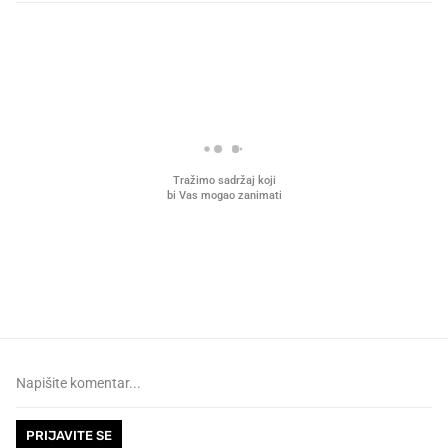
PROČITAJTE JOŠ
VIDEO
Liječnik otkrio kad je
Što povezuje Lexus i
najbolje vrijeme za skidanje
legendarnog Ponyja?
dioptrije
PRIJAVITE SE