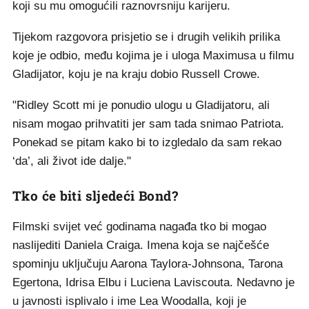
koji su mu omogućili raznovrsniju karijeru.
Tijekom razgovora prisjetio se i drugih velikih prilika
koje je odbio, među kojima je i uloga Maximusa u filmu
Gladijator, koju je na kraju dobio Russell Crowe.
"Ridley Scott mi je ponudio ulogu u Gladijatoru, ali
nisam mogao prihvatiti jer sam tada snimao Patriota.
Ponekad se pitam kako bi to izgledalo da sam rekao
‘da’, ali život ide dalje."
Tko će biti sljedeći Bond?
Filmski svijet već godinama nagađa tko bi mogao
naslijediti Daniela Craiga. Imena koja se najčešće
spominju uključuju Aarona Taylora-Johnsona, Tarona
Egertona, Idrisa Elbu i Luciena Laviscouta. Nedavno je
u javnosti isplivalo i ime Lea Woodalla, koji je