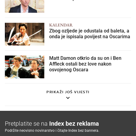
KALENDAR
Zbog ozljede je odustala od baleta, a
onda je ispisala povijest na Oscarima
Matt Damon otkrio da su on i Ben
Affleck ostali bez love nakon
osvojenog Oscara
PRIKAŽI JOŠ VIJESTI
Pretplatite se na
Index bez reklama
Podržite neovisno novinarstvo i čitajte Index bez bannera.