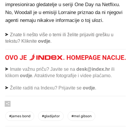
impresionirao gledatelje u seriji One Day na Netflixu.
No, Woodall je u emisiji Lorraine priznao da ni njegovi
agenti nemaju nikakve informacije o toj ulozi.
Znate li nešto više o temi ili želite prijaviti grešku u
tekstu? Kliknite
ovdje
.
Imate važnu priču? Javite se na
desk@index.hr
ili
klikom
ovdje
. Atraktivne fotografije i videe plaćamo.
Želite raditi na Indexu? Prijavite se
ovdje
.
#
james bond
#
gladijator
#
mel gibson