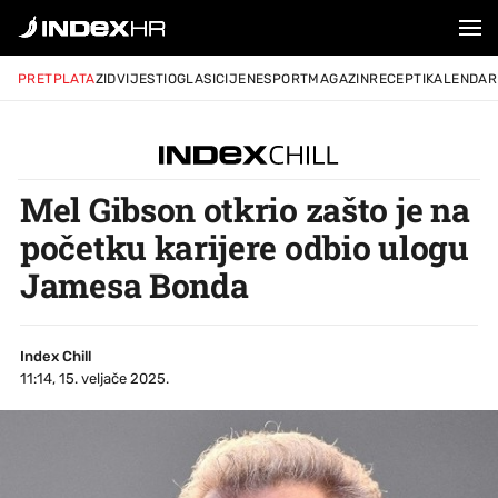
PRETPLATA
ZID
VIJESTI
OGLASI
CIJENE
SPORT
MAGAZIN
RECEPTI
KALENDAR
Mel Gibson otkrio zašto je na
početku karijere odbio ulogu
Jamesa Bonda
Index Chill
11:14, 15. veljače 2025.