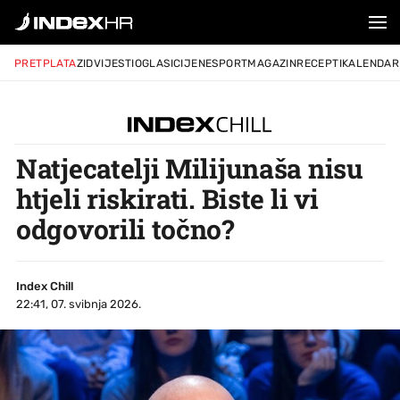
PRETPLATA
ZID
VIJESTI
OGLASI
CIJENE
SPORT
MAGAZIN
RECEPTI
KALENDAR
Natjecatelji Milijunaša nisu
htjeli riskirati. Biste li vi
odgovorili točno?
Index Chill
22:41, 07. svibnja 2026.