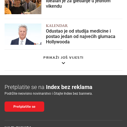
idealan je za gledanje u jednom
vikendu
KALENDAR
Odustao je od studija medicine i
postao jedan od najvećih glumaca
Hollywooda
PRIKAŽI JOŠ VIJESTI
Pretplatite se na
Index bez reklama
Podržite neovisno novinarstvo i čitajte Index bez bannera.
Pretplatite se