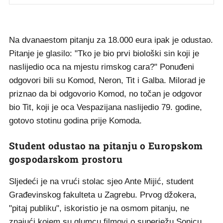
Na dvanaestom pitanju za 18.000 eura ipak je odustao.
Pitanje je glasilo: "Tko je bio prvi biološki sin koji je
naslijedio oca na mjestu rimskog cara?" Ponuđeni
odgovori bili su Komod, Neron, Tit i Galba. Milorad je
priznao da bi odgovorio Komod, no točan je odgovor
bio Tit, koji je oca Vespazijana naslijedio 79. godine,
gotovo stotinu godina prije Komoda.
Student odustao na pitanju o Europskom
gospodarskom prostoru
Sljedeći je na vrući stolac sjeo Ante Mijić, student
Građevinskog fakulteta u Zagrebu. Prvog džokera,
"pitaj publiku", iskoristio je na osmom pitanju, ne
znajući kojem su glumcu filmovi o superježu Sonicu