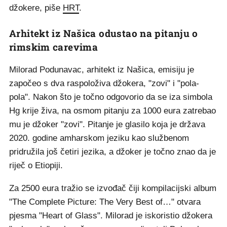
džokere, piše
HRT
.
Arhitekt iz Našica odustao na pitanju o
rimskim carevima
Milorad Podunavac, arhitekt iz Našica, emisiju je
započeo s dva raspoloživa džokera, "zovi" i "pola-
pola". Nakon što je točno odgovorio da se iza simbola
Hg krije živa, na osmom pitanju za 1000 eura zatrebao
mu je džoker "zovi". Pitanje je glasilo koja je država
2020. godine amharskom jeziku kao službenom
pridružila još četiri jezika, a džoker je točno znao da je
riječ o Etiopiji.
Za 2500 eura tražio se izvođač čiji kompilacijski album
"The Complete Picture: The Very Best of…" otvara
pjesma "Heart of Glass". Milorad je iskoristio džokera