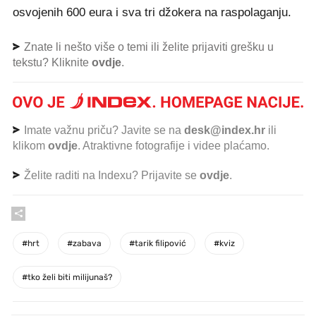
osvojenih 600 eura i sva tri džokera na raspolaganju.
Znate li nešto više o temi ili želite prijaviti grešku u
tekstu? Kliknite
ovdje
.
Imate važnu priču? Javite se na
desk@index.hr
ili
klikom
ovdje
. Atraktivne fotografije i videe plaćamo.
Želite raditi na Indexu? Prijavite se
ovdje
.
#
hrt
#
zabava
#
tarik filipović
#
kviz
#
tko želi biti milijunaš?