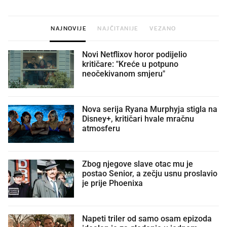
NAJNOVIJE
NAJČITANIJE
VEZANO
Novi Netflixov horor podijelio
kritičare: "Kreće u potpuno
neočekivanom smjeru"
Nova serija Ryana Murphyja stigla na
Disney+, kritičari hvale mračnu
atmosferu
Zbog njegove slave otac mu je
postao Senior, a zečju usnu proslavio
je prije Phoenixa
Napeti triler od samo osam epizoda