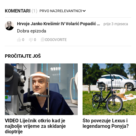
KOMENTARI
(1)
Hrvoje Janko Krešimir IV Volarić Popadić Ku
prije 3 mjeseca
rčubić
Dobra epizoda
0
0
ODGOVORITE
PROČITAJTE JOŠ
VIDEO
Liječnik otkrio kad je
Što povezuje Lexus i
najbolje vrijeme za skidanje
legendarnog Ponyja?
dioptrije