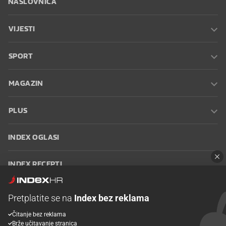
NASLOVNICA
VIJESTI
SPORT
MAGAZIN
PLUS
INDEX OGLASI
INDEX RECEPTI
INFO
Pretplatite se na
Index bez reklama
Čitanje bez reklama
Oglašavanje
Zaposli se na Indexu
Kontakt
Impressum
Uvjeti
Brže učitavanje stranica