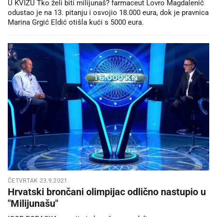
U KVIZU Tko želi biti milijunaš? farmaceut Lovro Magdalenić
odustao je na 13. pitanju i osvojio 18.000 eura, dok je pravnica
Marina Grgić Eldić otišla kući s 5000 eura.
ČETVRTAK 23.9.2021.
Hrvatski brončani olimpijac odlično nastupio u
"Milijunašu"