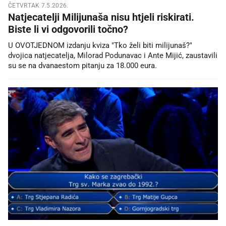
ČETVRTAK 7.5.2026.
Natjecatelji Milijunaša nisu htjeli riskirati.
Biste li vi odgovorili točno?
U OVOTJEDNOM izdanju kviza "Tko želi biti milijunaš?"
dvojica natjecatelja, Milorad Podunavac i Ante Mijić, zaustavili
su se na dvanaestom pitanju za 18.000 eura.