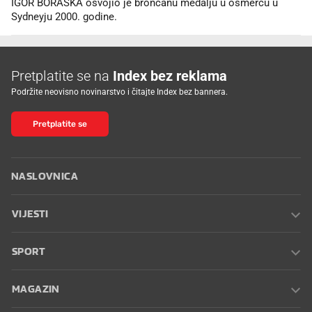
IGOR BORASKA osvojio je brončanu medalju u osmercu u
Sydneyju 2000. godine.
Pretplatite se na
Index bez reklama
Podržite neovisno novinarstvo i čitajte Index bez bannera.
Pretplatite se
NASLOVNICA
VIJESTI
SPORT
MAGAZIN