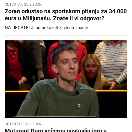
ČETVRTAK 26.2.2026.
Zoran odustao na sportskom pitanju za 34.000
eura u Milijunašu. Znate li vi odgovor?
NATJECATELJI su pokazali zavidno znanje.
ČETVRTAK 19.2.2026.
Maturant Đuro večeras nastavlja igru u