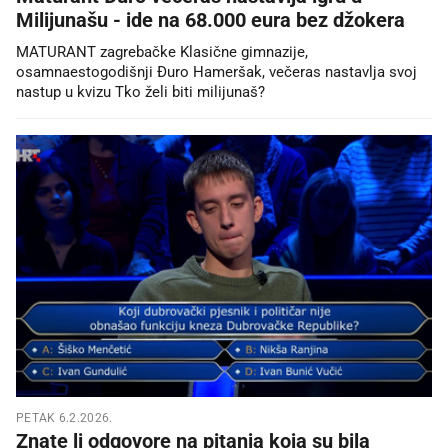
Milijunašu - ide na 68.000 eura bez džokera
MATURANT zagrebačke Klasične gimnazije,
osamnaestogodišnji Đuro Hameršak, večeras nastavlja svoj
nastup u kvizu Tko želi biti milijunaš?
PETAK 6.2.2026.
Znate li odgovore na pitanja koja su bila