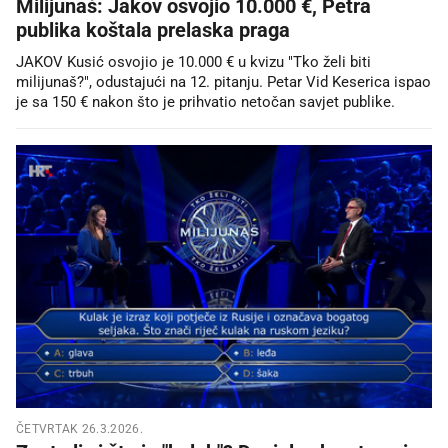
Milijunaš: Jakov osvojio 10.000 €, Petra
publika koštala prelaska praga
JAKOV Kusić osvojio je 10.000 € u kvizu "Tko želi biti
milijunaš?", odustajući na 12. pitanju. Petar Vid Keserica ispao
je sa 150 € nakon što je prihvatio netočan savjet publike.
ČETVRTAK 26.3.2026.