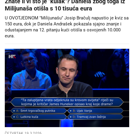
Znate li vi što je "kulak"? Daniela zbog toga iz
Milijunaša otišla s 10 tisuća eura
U OVOTJEDNOM "Milijunašu" Josip Bračulj napustio je kviz sa
150 eura, dok je Daniela Andrašek pokazala sjajno znanje i
odustajanjem na 12. pitanju kući otišla s osvojenih 10.000
eura.
ČETVRTAK 19.3.2026.