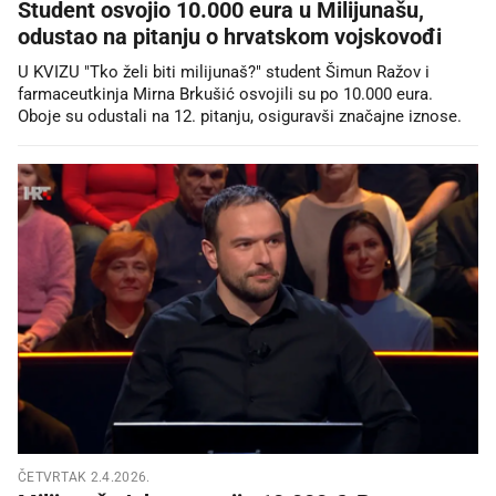
Student osvojio 10.000 eura u Milijunašu,
odustao na pitanju o hrvatskom vojskovođi
U KVIZU "Tko želi biti milijunaš?" student Šimun Ražov i
farmaceutkinja Mirna Brkušić osvojili su po 10.000 eura.
Oboje su odustali na 12. pitanju, osiguravši značajne iznose.
ČETVRTAK 2.4.2026.