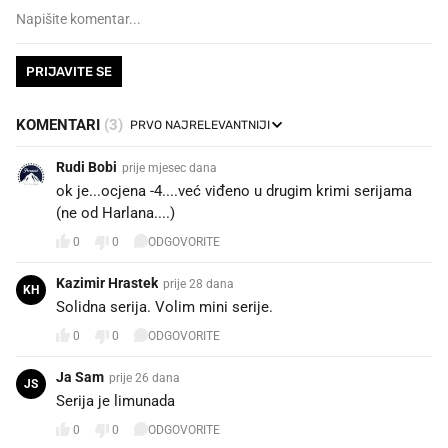
PRIJAVITE SE
KOMENTARI
(3)
Rudi Bobi
prije mjesec dana
ok je...ocjena -4....već viđeno u drugim krimi serijama
(ne od Harlana....)
0
0
ODGOVORITE
Kazimir Hrastek
prije 28 dana
KH
Solidna serija. Volim mini serije.
0
0
ODGOVORITE
Ja Sam
prije 26 dana
JS
Serija je limunada
0
0
ODGOVORITE