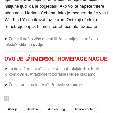
milijune ljudi da je pogledaju. Ako volite napete trilere i
adaptacije Harlana Cobena, lako je moguće da će vas I
Will Find You prikovati uz ekran. Oni koji očekuju
remek-djelo ipak bi mogli ostati pomalo razočarani.
Znate li nešto više o temi ili želite prijaviti grešku u
tekstu? Kliknite
ovdje
.
Imate važnu priču? Javite se na
desk@index.hr
ili
klikom
ovdje
. Atraktivne fotografije i videe plaćamo.
Želite raditi na Indexu? Prijavite se
ovdje
.
#
serije
#
netflix
#
streaming
#
harlan coben