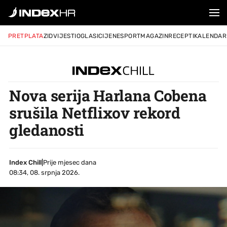
PRETPLATA
ZID
VIJESTI
OGLASI
CIJENE
SPORT
MAGAZIN
RECEPTI
KALENDAR
Nova serija Harlana Cobena
srušila Netflixov rekord
gledanosti
Index Chill
|
Prije mjesec dana
08:34, 08. srpnja 2026.