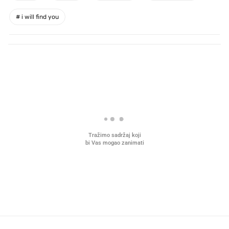
#
i will find you
PROČITAJTE JOŠ
VIDEO
Liječnik otkrio kad je
Što povezuje Lexus i
najbolje vrijeme za skidanje
legendarnog Ponyja?
dioptrije