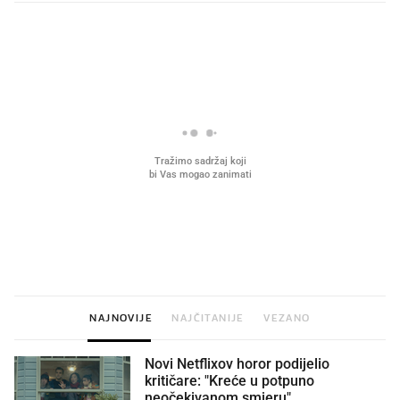
PROČITAJTE JOŠ
VIDEO
Liječnik otkrio kad je
Što povezuje Lexus i
najbolje vrijeme za skidanje
legendarnog Ponyja?
dioptrije
NAJNOVIJE
NAJČITANIJE
VEZANO
Novi Netflixov horor podijelio
kritičare: "Kreće u potpuno
neočekivanom smjeru"