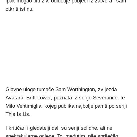
ipak mogao biti živ, odlučuje pobjeći iz zatvora i sam
otkriti istinu.
Glavne uloge tumače Sam Worthington, zvijezda
Avatara, Britt Lower, poznata iz serije Severance, te
Milo Ventimiglia, kojeg publika najbolje pamti po seriji
This Is Us.
I kritičari i gledatelji dali su seriji solidne, ali ne
spektakularne ocjene. To, međutim, nije spriječilo