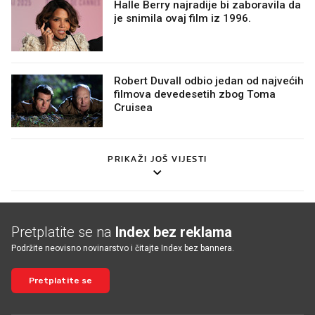
Halle Berry najradije bi zaboravila da
je snimila ovaj film iz 1996.
Robert Duvall odbio jedan od najvećih
filmova devedesetih zbog Toma
Cruisea
PRIKAŽI JOŠ VIJESTI
Pretplatite se na
Index bez reklama
Podržite neovisno novinarstvo i čitajte Index bez bannera.
Pretplatite se