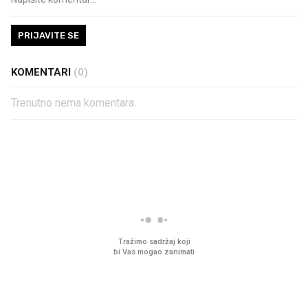
PRIJAVITE SE
KOMENTARI
(0)
Trenutno nema komentara.
PROČITAJTE JOŠ
VIDEO
Liječnik otkrio kad je
Što povezuje Lexus i
najbolje vrijeme za skidanje
legendarnog Ponyja?