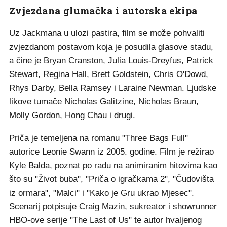
Zvjezdana glumačka i autorska ekipa
Uz Jackmana u ulozi pastira, film se može pohvaliti
zvjezdanom postavom koja je posudila glasove stadu,
a čine je Bryan Cranston, Julia Louis-Dreyfus, Patrick
Stewart, Regina Hall, Brett Goldstein, Chris O'Dowd,
Rhys Darby, Bella Ramsey i Laraine Newman. Ljudske
likove tumače Nicholas Galitzine, Nicholas Braun,
Molly Gordon, Hong Chau i drugi.
Priča je temeljena na romanu "Three Bags Full"
autorice Leonie Swann iz 2005. godine. Film je režirao
Kyle Balda, poznat po radu na animiranim hitovima kao
što su "Život buba", "Priča o igračkama 2", "Čudovišta
iz ormara", "Malci" i "Kako je Gru ukrao Mjesec".
Scenarij potpisuje Craig Mazin, sukreator i showrunner
HBO-ove serije "The Last of Us" te autor hvaljenog