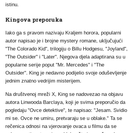
istinu.
Kingova preporuka
Iako ga s pravom nazivaju Kraljem horora, popularni
autor napisao je i brojne mystery romane, uključujući
"The Colorado Kid", trilogiju o Billu Hodgesu, "Joyland",
"The Outsider" i "Later". Njegova djela adaptirana su u
popularne serije poput "Mr. Mercedes" i "The
Outsider". King je nedavno podijelio svoje oduševljenje
jednim znatno vedrijim misterijem.
Na društvenoj mreži X, King se nadovezao na objavu
autora Linwooda Barclaya, koji je svima preporučio da
pogledaju "Ovce detektive", te napisao: "Jesam. Svidio
mi se. Ovce ne umiru, pretvaraju se u oblake." Ta se
rečenica odnosi na vjerovanje ovaca u filmu da se