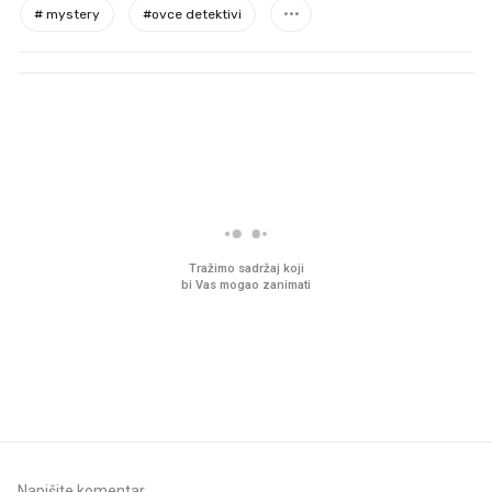
#
mystery
#
ovce detektivi
PROČITAJTE JOŠ
VIDEO
Liječnik otkrio kad je
Što povezuje Lexus i
najbolje vrijeme za skidanje
legendarnog Ponyja?
dioptrije