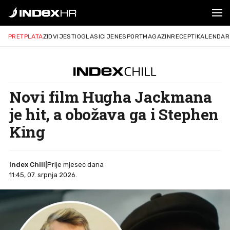
PRETPLATA
ZID
VIJESTI
OGLASI
CIJENE
SPORT
MAGAZIN
RECEPTI
KALENDAR
Novi film Hugha Jackmana
je hit, a obožava ga i Stephen
King
Index Chill
|
Prije mjesec dana
11:45, 07. srpnja 2026.