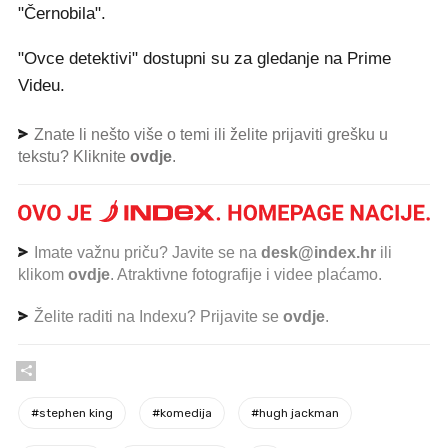
"Černobila".
"Ovce detektivi" dostupni su za gledanje na Prime
Videu.
Znate li nešto više o temi ili želite prijaviti grešku u
tekstu? Kliknite
ovdje
.
Imate važnu priču? Javite se na
desk@index.hr
ili
klikom
ovdje
. Atraktivne fotografije i videe plaćamo.
Želite raditi na Indexu? Prijavite se
ovdje
.
#
stephen king
#
komedija
#
hugh jackman