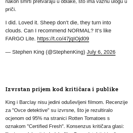
nakon smrti pretvaraju u oblake, što ima važnu ulogu u
priči.
I did. Loved it. Sheep don’t die, they turn into
clouds. Can I recommend NORMAL? It’s like
FARGO Lite.
https://t.co/47jqIOjd09
— Stephen King (@StephenKing)
July 6, 2026
Izvrstan prijem kod kritičara i publike
King i Barclay nisu jedini oduševljeni filmom. Recenzije
za "Ovce detektive" su izvrsne, što je rezultiralo
ocjenom od 95% na stranici Rotten Tomatoes s
oznakom "Certified Fresh". Konsenzus kritičara glasi: