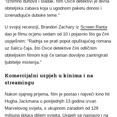
"Iznimno duhovit i sladak, film Ovce detektivi je divna
obiteljska zabava koja u ugodnom paketu donosi i
iznenađujuće duboke teme."
U svojoj recenziji, Brandon Zachary iz
Screen Ranta
dao je filmu ocjenu sedam od 10 i pojasnio što ga čini
uspješnim: "Radnja se prati poput opuštajućeg romana
uz šalicu čaja, što Ovce detektive čini odličnim
obiteljskim filmom koji će taman dovoljno zaintrigirati
ljubitelje misterija."
Komercijalni uspjeh u kinima i na
streamingu
Nakon sjajnog prijema, film je postao i najveći kino hit
Hugha Jackmana u posljednjih 13 godina izvan
Marvelovog svijeta, s ukupnom zaradom od 129
milijuna dolara diljem svijeta. Uspjeh se nastavio i na