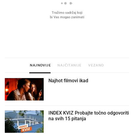
VIDEO
Liječnik otkrio kad je
Što povezuje Lexus i
najbolje vrijeme za skidanje
legendarnog Ponyja?
dioptrije
NAJNOVIJE
NAJČITANIJE
VEZANO
Najhot filmovi ikad
INDEX KVIZ Probajte točno odgovoriti
na svih 15 pitanja