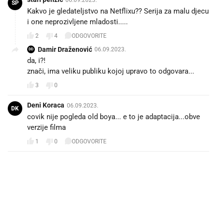
SP
Kakvo je gledateljstvo na Netflixu?? Serija za malu djecu
i one neprozivljene mladosti.....
2
4
ODGOVORITE
Damir Draženović
06.09.2023.
DD
da, i?!
znači, ima veliku publiku kojoj upravo to odgovara...
3
0
Deni Koraca
06.09.2023.
DK
covik nije pogleda old boya... e to je adaptacija...obve
verzije filma
1
0
ODGOVORITE
PROČITAJTE JOŠ