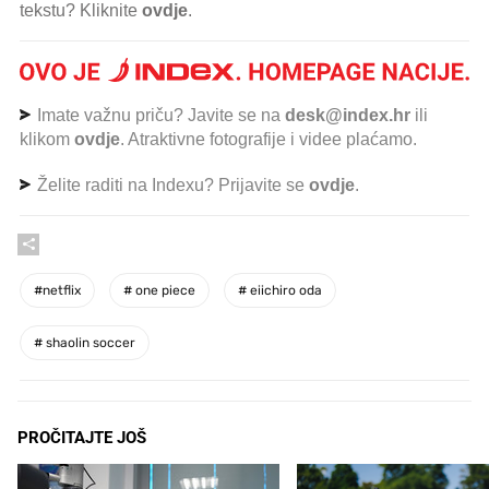
tekstu? Kliknite
ovdje
.
Imate važnu priču? Javite se na
desk@index.hr
ili
klikom
ovdje
. Atraktivne fotografije i videe plaćamo.
Želite raditi na Indexu? Prijavite se
ovdje
.
#
netflix
#
one piece
#
eiichiro oda
#
shaolin soccer
PROČITAJTE JOŠ