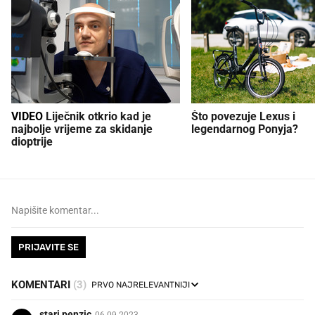
VIDEO
Liječnik otkrio kad je
Što povezuje Lexus i
najbolje vrijeme za skidanje
legendarnog Ponyja?
dioptrije
PRIJAVITE SE
KOMENTARI
(3)
stari penzic
06.09.2023.