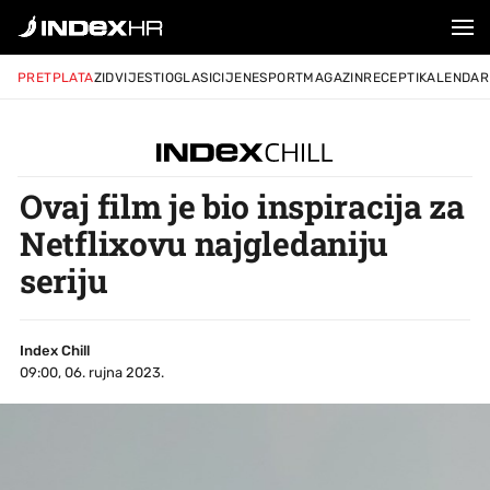
PRETPLATA
ZID
VIJESTI
OGLASI
CIJENE
SPORT
MAGAZIN
RECEPTI
KALENDAR
Ovaj film je bio inspiracija za
Netflixovu najgledaniju
seriju
Index Chill
09:00, 06. rujna 2023.