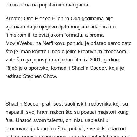
baziranima na popularnim mangama.
Kreator One Piecea Eiichiro Oda godinama nije
vjerovao da je njegovo djelo moguće adaptirati u
filmskom ili televizijskom formatu, a prema
MovieWebu, na Netflixovu ponudu je pristao samo zato
što je imao kontrolu nad cijelim kreativnim procesom i
zato što ga je inspirirao jedan film iz 2001. godine.
Riječ je o sportskoj komediji Shaolin Soccer, koju je
režirao Stephen Chow.
Shaolin Soccer prati šest šaolinskih redovnika koji su
napustili svoj hram nakon što su postali majstori kung
fua. Unatoč svom talentu, oni nisu uspješni u
promoviranju kung fua široj publici, sve dok jedan od
njih ne primijeti povezanost između borilačkih vještina i