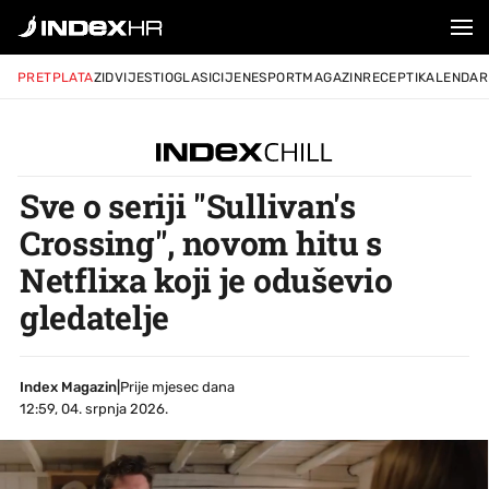
PRETPLATA
ZID
VIJESTI
OGLASI
CIJENE
SPORT
MAGAZIN
RECEPTI
KALENDAR
Sve o seriji "Sullivan's
Crossing", novom hitu s
Netflixa koji je oduševio
gledatelje
Index Magazin
|
Prije mjesec dana
12:59, 04. srpnja 2026.