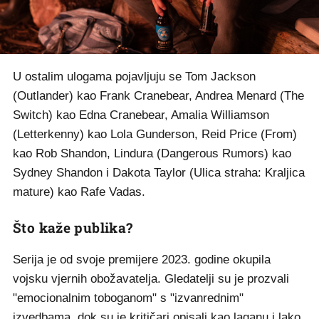
U ostalim ulogama pojavljuju se Tom Jackson
(Outlander) kao Frank Cranebear, Andrea Menard (The
Switch) kao Edna Cranebear, Amalia Williamson
(Letterkenny) kao Lola Gunderson, Reid Price (From)
kao Rob Shandon, Lindura (Dangerous Rumors) kao
Sydney Shandon i Dakota Taylor (Ulica straha: Kraljica
mature) kao Rafe Vadas.
Što kaže publika?
Serija je od svoje premijere 2023. godine okupila
vojsku vjernih obožavatelja. Gledatelji su je prozvali
"emocionalnim toboganom" s "izvanrednim"
izvedbama, dok su je kritičari opisali kao laganu i lako