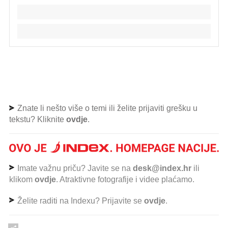
Znate li nešto više o temi ili želite prijaviti grešku u
tekstu? Kliknite
ovdje
.
Imate važnu priču? Javite se na
desk@index.hr
ili
klikom
ovdje
. Atraktivne fotografije i videe plaćamo.
Želite raditi na Indexu? Prijavite se
ovdje
.