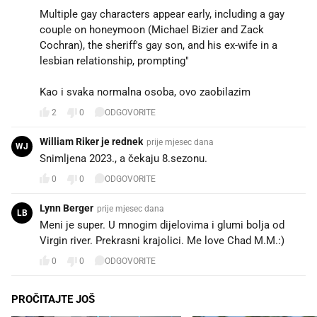
Multiple gay characters appear early, including a gay
couple on honeymoon (Michael Bizier and Zack
Cochran), the sheriff's gay son, and his ex-wife in a
lesbian relationship, prompting"
Kao i svaka normalna osoba, ovo zaobilazim
2
0
ODGOVORITE
William Riker je rednek
prije mjesec dana
WJ
Snimljena 2023., a čekaju 8.sezonu.
0
0
ODGOVORITE
Lynn Berger
prije mjesec dana
LB
Meni je super. U mnogim dijelovima i glumi bolja od
Virgin river. Prekrasni krajolici. Me love Chad M.M.:)
0
0
ODGOVORITE
PROČITAJTE JOŠ