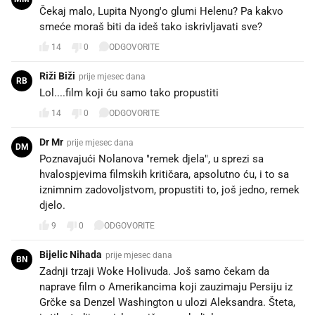
Čekaj malo, Lupita Nyong'o glumi Helenu? Pa kakvo
smeće moraš biti da ideš tako iskrivljavati sve?
14
0
ODGOVORITE
Riži Biži
prije mjesec dana
RB
Lol....film koji ću samo tako propustiti
14
0
ODGOVORITE
Dr Mr
prije mjesec dana
DM
Poznavajući Nolanova "remek djela", u sprezi sa
hvalospjevima filmskih kritičara, apsolutno ću, i to sa
iznimnim zadovoljstvom, propustiti to, još jedno, remek
djelo.
9
0
ODGOVORITE
Bijelic Nihada
prije mjesec dana
BN
Zadnji trzaji Woke Holivuda. Još samo čekam da
naprave film o Amerikancima koji zauzimaju Persiju iz
Grčke sa Denzel Washington u ulozi Aleksandra. Šteta,