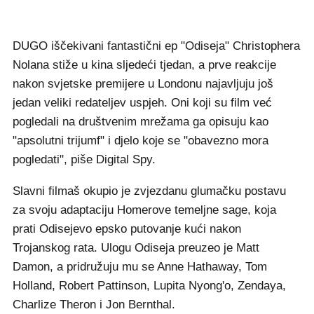
DUGO iščekivani fantastični ep "Odiseja" Christophera
Nolana stiže u kina sljedeći tjedan, a prve reakcije
nakon svjetske premijere u Londonu najavljuju još
jedan veliki redateljev uspjeh. Oni koji su film već
pogledali na društvenim mrežama ga opisuju kao
"apsolutni trijumf" i djelo koje se "obavezno mora
pogledati", piše Digital Spy.
Slavni filmaš okupio je zvjezdanu glumačku postavu
za svoju adaptaciju Homerove temeljne sage, koja
prati Odisejevo epsko putovanje kući nakon
Trojanskog rata. Ulogu Odiseja preuzeo je Matt
Damon, a pridružuju mu se Anne Hathaway, Tom
Holland, Robert Pattinson, Lupita Nyong'o, Zendaya,
Charlize Theron i Jon Bernthal.