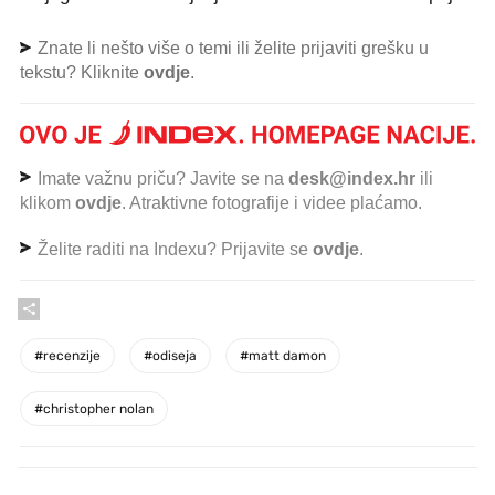
Znate li nešto više o temi ili želite prijaviti grešku u
tekstu? Kliknite
ovdje
.
Imate važnu priču? Javite se na
desk@index.hr
ili
klikom
ovdje
. Atraktivne fotografije i videe plaćamo.
Želite raditi na Indexu? Prijavite se
ovdje
.
#
recenzije
#
odiseja
#
matt damon
#
christopher nolan