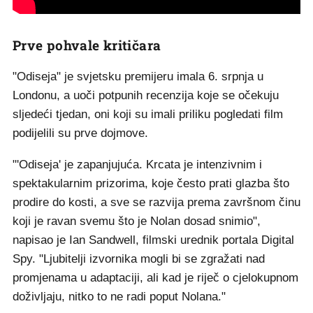
Prve pohvale kritičara
"Odiseja" je svjetsku premijeru imala 6. srpnja u
Londonu, a uoči potpunih recenzija koje se očekuju
sljedeći tjedan, oni koji su imali priliku pogledati film
podijelili su prve dojmove.
"'Odiseja' je zapanjujuća. Krcata je intenzivnim i
spektakularnim prizorima, koje često prati glazba što
prodire do kosti, a sve se razvija prema završnom činu
koji je ravan svemu što je Nolan dosad snimio",
napisao je Ian Sandwell, filmski urednik portala Digital
Spy. "Ljubitelji izvornika mogli bi se zgražati nad
promjenama u adaptaciji, ali kad je riječ o cjelokupnom
doživljaju, nitko to ne radi poput Nolana."