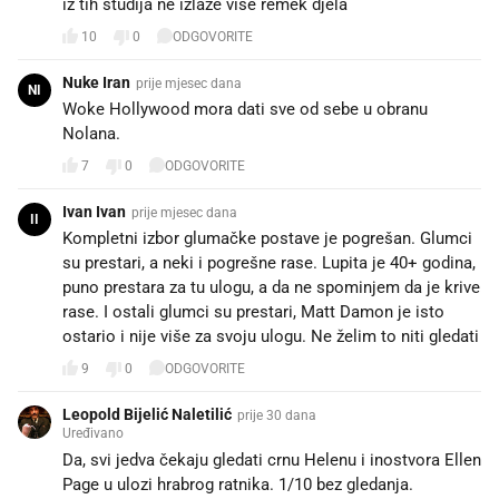
iz tih studija ne izlaze više remek djela
10
0
ODGOVORITE
Nuke Iran
prije mjesec dana
NI
Woke Hollywood mora dati sve od sebe u obranu
Nolana.
7
0
ODGOVORITE
Ivan Ivan
prije mjesec dana
II
Kompletni izbor glumačke postave je pogrešan. Glumci
su prestari, a neki i pogrešne rase. Lupita je 40+ godina,
puno prestara za tu ulogu, a da ne spominjem da je krive
rase. I ostali glumci su prestari, Matt Damon je isto
ostario i nije više za svoju ulogu. Ne želim to niti gledati
9
0
ODGOVORITE
Leopold Bijelić Naletilić
prije 30 dana
Uređivano
Da, svi jedva čekaju gledati crnu Helenu i inostvora Ellen
Page u ulozi hrabrog ratnika. 1/10 bez gledanja.