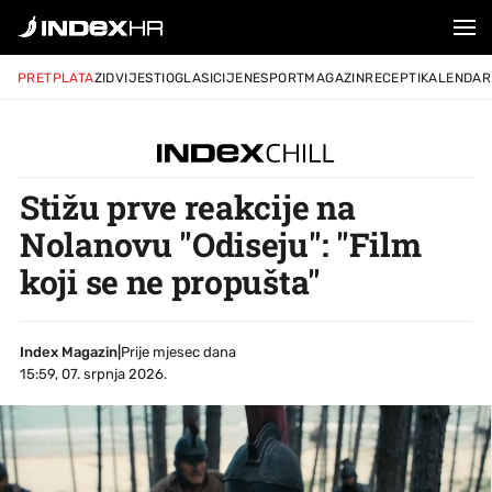
PRETPLATA
ZID
VIJESTI
OGLASI
CIJENE
SPORT
MAGAZIN
RECEPTI
KALENDAR
Stižu prve reakcije na
Nolanovu "Odiseju": "Film
koji se ne propušta"
Index Magazin
|
Prije mjesec dana
15:59, 07. srpnja 2026.