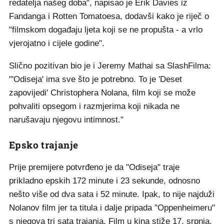
redatelja našeg doba", napisao je Erik Davies iz
Fandanga i Rotten Tomatoesa, dodavši kako je riječ o
"filmskom događaju ljeta koji se ne propušta - a vrlo
vjerojatno i cijele godine".
Slično pozitivan bio je i Jeremy Mathai sa SlashFilma:
"'Odiseja' ima sve što je potrebno. To je 'Deset
zapovijedi' Christophera Nolana, film koji se može
pohvaliti opsegom i razmjerima koji nikada ne
narušavaju njegovu intimnost."
Epsko trajanje
Prije premijere potvrđeno je da "Odiseja" traje
prikladno epskih 172 minute i 23 sekunde, odnosno
nešto više od dva sata i 52 minute. Ipak, to nije najduži
Nolanov film jer ta titula i dalje pripada "Oppenheimeru"
s njegova tri sata trajanja. Film u kina stiže 17. srpnja.