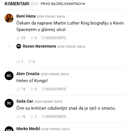
KOMENTARI
(26)
Beni Hana
prije mjesec dana
Čekam da naprave Martin Luther King biografiju s Kevin
Spaceyem u glavnoj ulozi
29
0
ODGOVORITE
Raven Nevermore
prije mjesec dana
RN
😂👍
1
0
Alen Croatia
prije mjesec dana
AC
Helen of Kongo!
19
0
ODGOVORITE
Saša Car
prije mjesec dana
SC
Čim su kritičari oduševljni znaš da je rječ o smeću.
16
2
ODGOVORITE
Marko Medić
prije mjesec dana
MM