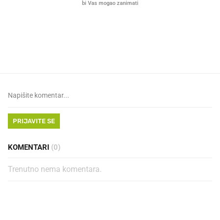
VIDEO
Liječnik otkrio kad je
Mokri prsti, kruh i paštet
najbolje vrijeme za skidanje
ritual koji nikad nismo p
dioptrije
PRIJAVITE SE
KOMENTARI
(0)
Trenutno nema komentara.
PROČITAJTE JOŠ