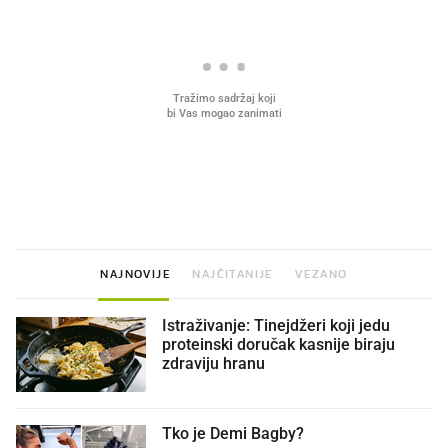
VIDEO
Liječnik otkrio kad je
Mokri prsti, kruh i paštet
najbolje vrijeme za skidanje
ritual koji nikad nismo p
dioptrije
NAJNOVIJE
NAJČITANIJE
VEZANO
Istraživanje: Tinejdžeri koji jedu
proteinski doručak kasnije biraju
zdraviju hranu
Tko je Demi Bagby?