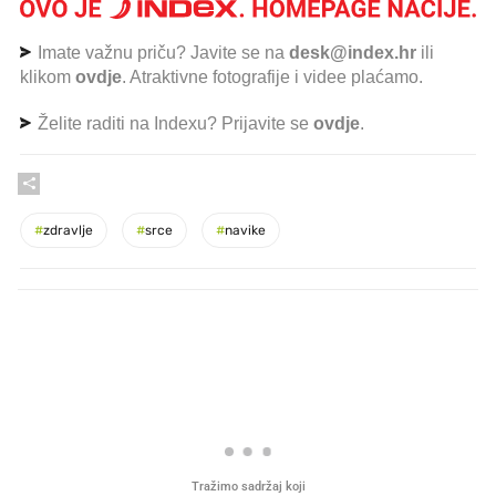
Imate važnu priču? Javite se na
desk@index.hr
ili
klikom
ovdje
. Atraktivne fotografije i videe plaćamo.
Želite raditi na Indexu? Prijavite se
ovdje
.
#
zdravlje
#
srce
#
navike
PROČITAJTE JOŠ