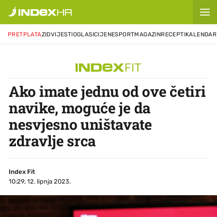
PRETPLATA
ZID
VIJESTI
OGLASI
CIJENE
SPORT
MAGAZIN
RECEPTI
KALENDAR
Ako imate jednu od ove četiri
navike, moguće je da
nesvjesno uništavate
zdravlje srca
Index Fit
10:29, 12. lipnja 2023.