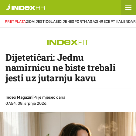
PRETPLATA
ZID
VIJESTI
OGLASI
CIJENE
SPORT
MAGAZIN
RECEPTI
KALENDAR
Dijetetičari: Jednu
namirnicu ne biste trebali
jesti uz jutarnju kavu
Index Magazin
|
Prije mjesec dana
07:54, 08. srpnja 2026.