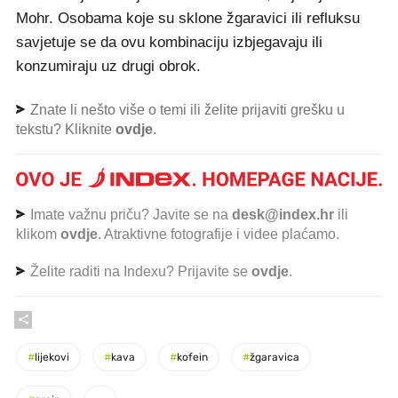
Mohr. Osobama koje su sklone žgaravici ili refluksu
savjetuje se da ovu kombinaciju izbjegavaju ili
konzumiraju uz drugi obrok.
Znate li nešto više o temi ili želite prijaviti grešku u
tekstu? Kliknite
ovdje
.
Imate važnu priču? Javite se na
desk@index.hr
ili
klikom
ovdje
. Atraktivne fotografije i videe plaćamo.
Želite raditi na Indexu? Prijavite se
ovdje
.
#
lijekovi
#
kava
#
kofein
#
žgaravica