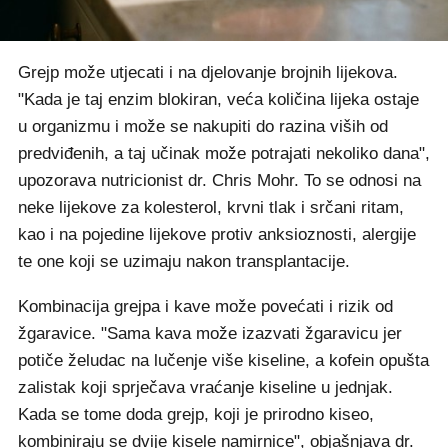
Grejp može utjecati i na djelovanje brojnih lijekova.
"Kada je taj enzim blokiran, veća količina lijeka ostaje
u organizmu i može se nakupiti do razina viših od
predviđenih, a taj učinak može potrajati nekoliko dana",
upozorava nutricionist dr. Chris Mohr. To se odnosi na
neke lijekove za kolesterol, krvni tlak i srčani ritam,
kao i na pojedine lijekove protiv anksioznosti, alergije
te one koji se uzimaju nakon transplantacije.
Kombinacija grejpa i kave može povećati i rizik od
žgaravice. "Sama kava može izazvati žgaravicu jer
potiče želudac na lučenje više kiseline, a kofein opušta
zalistak koji sprječava vraćanje kiseline u jednjak.
Kada se tome doda grejp, koji je prirodno kiseo,
kombiniraju se dvije kisele namirnice", objašnjava dr.