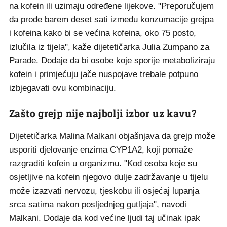
na kofein ili uzimaju određene lijekove. "Preporučujem
da prođe barem deset sati između konzumacije grejpa
i kofeina kako bi se većina kofeina, oko 75 posto,
izlučila iz tijela", kaže dijetetičarka Julia Zumpano za
Parade. Dodaje da bi osobe koje sporije metaboliziraju
kofein i primjećuju jače nuspojave trebale potpuno
izbjegavati ovu kombinaciju.
Zašto grejp nije najbolji izbor uz kavu?
Dijetetičarka Malina Malkani objašnjava da grejp može
usporiti djelovanje enzima CYP1A2, koji pomaže
razgraditi kofein u organizmu. "Kod osoba koje su
osjetljive na kofein njegovo dulje zadržavanje u tijelu
može izazvati nervozu, tjeskobu ili osjećaj lupanja
srca satima nakon posljednjeg gutljaja", navodi
Malkani. Dodaje da kod većine ljudi taj učinak ipak