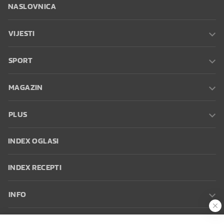
NASLOVNICA
VIJESTI
SPORT
MAGAZIN
PLUS
INDEX OGLASI
INDEX RECEPTI
INFO
Oglašavanje
Zaposli se na Indexu
Kontakt
Impressum
Uvjeti