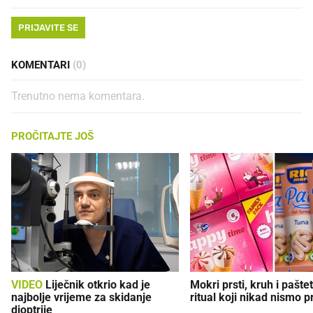
PRIJAVITE SE
KOMENTARI
(0)
Trenutno nema komentara.
PROČITAJTE JOŠ
VIDEO
Liječnik otkrio kad je
Mokri prsti, kruh i paštet
najbolje vrijeme za skidanje
ritual koji nikad nismo p
dioptrije