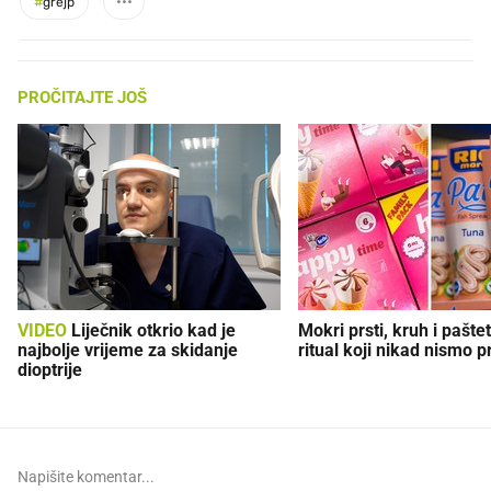
#
grejp
PROČITAJTE JOŠ
VIDEO
Liječnik otkrio kad je
Mokri prsti, kruh i paštet
najbolje vrijeme za skidanje
ritual koji nikad nismo p
dioptrije