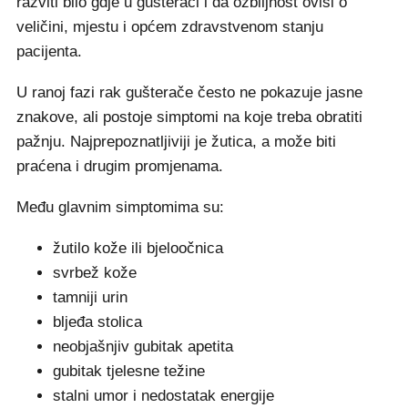
razviti bilo gdje u gušterači i da ozbiljnost ovisi o
veličini, mjestu i općem zdravstvenom stanju
pacijenta.
U ranoj fazi rak gušterače često ne pokazuje jasne
znakove, ali postoje simptomi na koje treba obratiti
pažnju. Najprepoznatljiviji je žutica, a može biti
praćena i drugim promjenama.
Među glavnim simptomima su:
žutilo kože ili bjeloočnica
svrbež kože
tamniji urin
bljeđa stolica
neobjašnjiv gubitak apetita
gubitak tjelesne težine
stalni umor i nedostatak energije