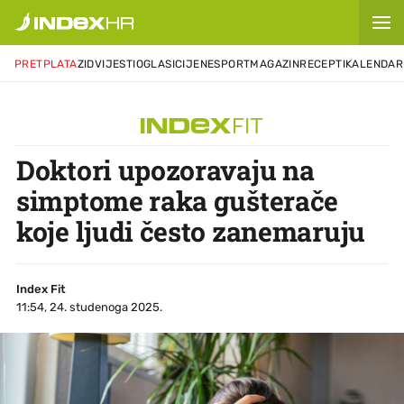
PRETPLATA
ZID
VIJESTI
OGLASI
CIJENE
SPORT
MAGAZIN
RECEPTI
KALENDAR
Doktori upozoravaju na
simptome raka gušterače
koje ljudi često zanemaruju
Index Fit
11:54, 24. studenoga 2025.