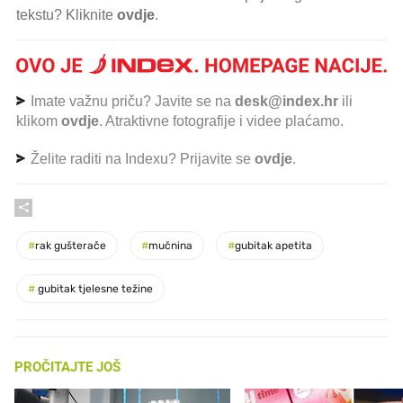
tekstu? Kliknite
ovdje
.
Imate važnu priču? Javite se na
desk@index.hr
ili
klikom
ovdje
. Atraktivne fotografije i videe plaćamo.
Želite raditi na Indexu? Prijavite se
ovdje
.
#
rak gušterače
#
mučnina
#
gubitak apetita
#
gubitak tjelesne težine
PROČITAJTE JOŠ