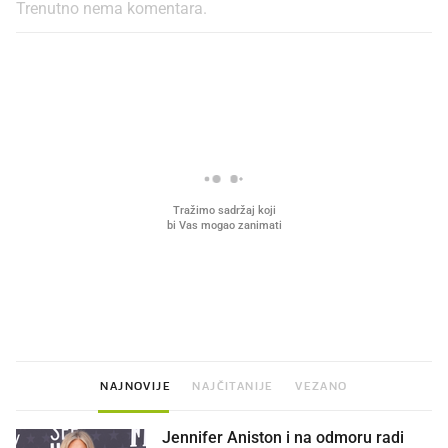
Trenutno nema komentara.
PROČITAJTE JOŠ
VIDEO
Liječnik otkrio kad je
Mokri prsti, kruh i paštet
najbolje vrijeme za skidanje
ritual koji nikad nismo p
dioptrije
NAJNOVIJE
NAJČITANIJE
VEZANO
Jennifer Aniston i na odmoru radi