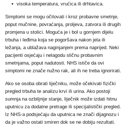
visoka temperatura, vrućica ili drhtavica.
Simptomi se mogu očitovati i kroz probavne smetnje,
poput mučnine, povraćanja, proljeva, zatvora ili drugih
promjena u stolici. Moguća je i bol u gornjem dijelu
trbuha i leđima koja se pogoršava nakon jela ili
ležanja, a ublažava naginjanjem prema naprijed. Neki
pacijenti osjećaju i nelagodu sličnu probavnim
smetnjama, poput nadutosti. NHS ističe da ovi
simptomi ne znače nužno rak, ali ih ne treba ignorirati.
Ako se osoba obrati liječniku, može očekivati fizički
pregled trbuha te analizu krvi ili urina. Ako postoji
sumnja na ozbiljnije stanje, liječnik može izdati hitnu
uputnicu za dodatne pretrage ili specijalistički pregled.
Iz NHS-a podsjećaju da uputnica ne znači dijagnozu i
da je važno ostati smiren dok se ne dobiju rezultati.