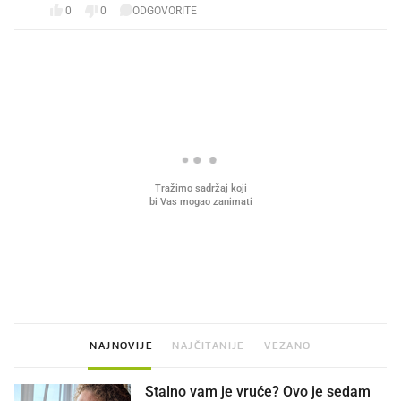
0
0
ODGOVORITE
PROČITAJTE JOŠ
VIDEO
Liječnik otkrio kad je
Mokri prsti, kruh i paštet
najbolje vrijeme za skidanje
ritual koji nikad nismo p
dioptrije
NAJNOVIJE
NAJČITANIJE
VEZANO
Stalno vam je vruće? Ovo je sedam