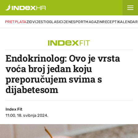
PRETPLATA
ZID
VIJESTI
OGLASI
CIJENE
SPORT
MAGAZIN
RECEPTI
KALENDAR
Endokrinolog: Ovo je vrsta
voća broj jedan koju
preporučujem svima s
dijabetesom
Index Fit
11:00, 18. svibnja 2024.