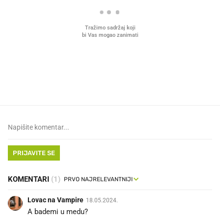
VIDEO
Liječnik otkrio kad je
Mokri prsti, kruh i paštet
najbolje vrijeme za skidanje
ritual koji nikad nismo p
dioptrije
PRIJAVITE SE
KOMENTARI
(1)
Lovac na Vampire
18.05.2024.
A bademi u medu?