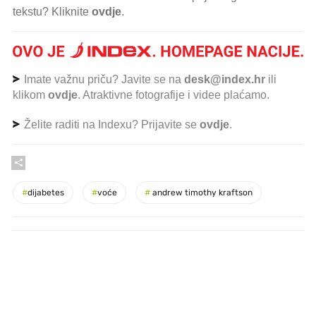
tekstu? Kliknite
ovdje
.
Imate važnu priču? Javite se na
desk@index.hr
ili
klikom
ovdje
. Atraktivne fotografije i videe plaćamo.
Želite raditi na Indexu? Prijavite se
ovdje
.
#
dijabetes
#
voće
#
andrew timothy kraftson
PROČITAJTE JOŠ