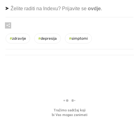
Želite raditi na Indexu? Prijavite se
ovdje
.
#
zdravlje
#
depresija
#
simptomi
PROČITAJTE JOŠ
VIDEO
Liječnik otkrio kad je
Mokri prsti, kruh i paštet
najbolje vrijeme za skidanje
ritual koji nikad nismo p