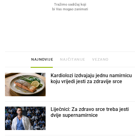
VIDEO
Liječnik otkrio kad je
Mokri prsti, kruh i paštet
najbolje vrijeme za skidanje
ritual koji nikad nismo p
dioptrije
NAJNOVIJE
NAJČITANIJE
VEZANO
Kardiolozi izdvajaju jednu namirnicu
koju vrijedi jesti za zdravije srce
Liječnici: Za zdravo srce treba jesti
dvije supernamirnice