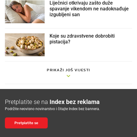
Liječnici otkrivaju zašto duže
spavanje vikendom ne nadoknađuje
izgubljeni san
Koje su zdravstvene dobrobiti
pistacija?
PRIKAŽI JOŠ VIJESTI
Pretplatite se na
Index bez reklama
Podržite neovisno novinarstvo i čitajte Index bez bannera.
Pretplatite se