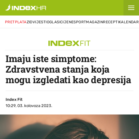
PRETPLATA
ZID
VIJESTI
OGLASI
CIJENE
SPORT
MAGAZIN
RECEPTI
KALENDAR
Imaju iste simptome:
Zdravstvena stanja koja
mogu izgledati kao depresija
Index Fit
10:29, 03. kolovoza 2023.