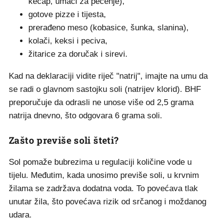
kečap, umaci za pečenje),
gotove pizze i tijesta,
prerađeno meso (kobasice, šunka, slanina),
kolači, keksi i peciva,
žitarice za doručak i sirevi.
Kad na deklaraciji vidite riječ "natrij", imajte na umu da
se radi o glavnom sastojku soli (natrijev klorid). BHF
preporučuje da odrasli ne unose više od 2,5 grama
natrija dnevno, što odgovara 6 grama soli.
Zašto previše soli šteti?
Sol pomaže bubrezima u regulaciji količine vode u
tijelu. Međutim, kada unosimo previše soli, u krvnim
žilama se zadržava dodatna voda. To povećava tlak
unutar žila, što povećava rizik od srčanog i moždanog
udara.