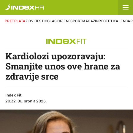
PRETPLATA
ZID
VIJESTI
OGLASI
CIJENE
SPORT
MAGAZIN
RECEPTI
KALENDAR
Kardiolozi upozoravaju:
Smanjite unos ove hrane za
zdravije srce
Index Fit
20:32, 06. srpnja 2025.