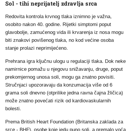
Sol - tihi neprijatelj zdravlja srca
Redovita kontrola krvnog tlaka iznimno je važna,
osobito nakon 40. godine. Rijetki simptomi poput
glavobolje, zamućenog vida ili krvarenja iz nosa mogu
biti znakovi povišenog tlaka, no kod većine osoba
stanje prolazi neprimijećeno.
Prehrana igra ključnu ulogu u regulaciji tlaka. Dok neke
namirnice pomažu u njegovu snižavanju, druge, poput
prekomjernog unosa soli, mogu ga znatno povisiti.
Stručnjaci upozoravaju da konzumacija više od 6
grama soli dnevno (otprilike jedna ravna čajna žličica)
može znatno povećati rizik od kardiovaskularnih
bolesti.
Prema British Heart Foundation (Britanska zaklada za
srce - BHF), osobe koje jedu puno soli, a premalo voća