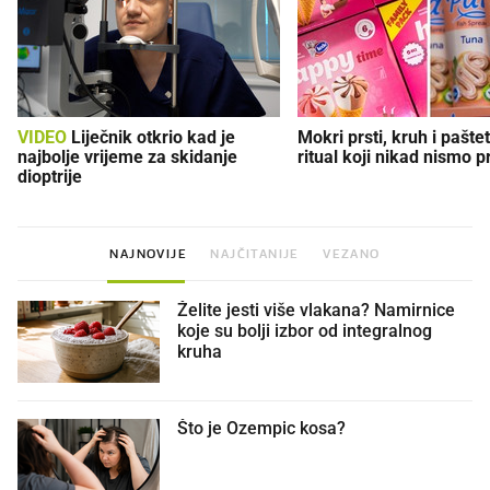
VIDEO
Liječnik otkrio kad je
Mokri prsti, kruh i paštet
najbolje vrijeme za skidanje
ritual koji nikad nismo p
dioptrije
NAJNOVIJE
NAJČITANIJE
VEZANO
Želite jesti više vlakana? Namirnice
koje su bolji izbor od integralnog
kruha
Što je Ozempic kosa?