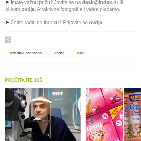
Imate važnu priču? Javite se na
desk@index.hr
ili
klikom
ovdje
. Atraktivne fotografije i videe plaćamo.
Želite raditi na Indexu? Prijavite se
ovdje
.
#
zdrava prehrana
#
srce
#
sol
PROČITAJTE JOŠ