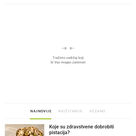
PROČITAJTE JOŠ
VIDEO
Liječnik otkrio kad je
Mokri prsti, kruh i paštet
najbolje vrijeme za skidanje
ritual koji nikad nismo p
dioptrije
NAJNOVIJE
NAJČITANIJE
VEZANO
Koje su zdravstvene dobrobiti
pistacija?