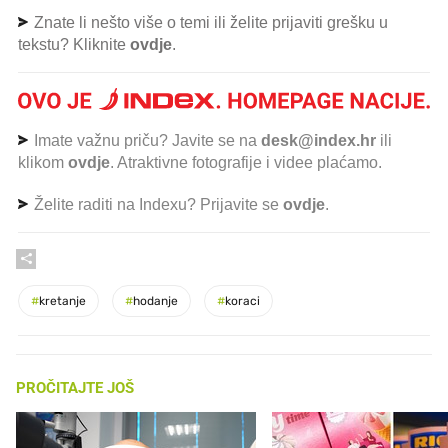
Znate li nešto više o temi ili želite prijaviti grešku u
tekstu? Kliknite
ovdje
.
Imate važnu priču? Javite se na
desk@index.hr
ili
klikom
ovdje
. Atraktivne fotografije i videe plaćamo.
Želite raditi na Indexu? Prijavite se
ovdje
.
#
kretanje
#
hodanje
#
koraci
PROČITAJTE JOŠ