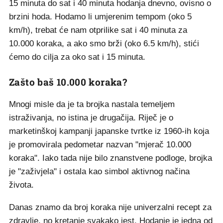
15 minuta do sat i 40 minuta hodanja dnevno, ovisno o
brzini hoda. Hodamo li umjerenim tempom (oko 5
km/h), trebat će nam otprilike sat i 40 minuta za
10.000 koraka, a ako smo brži (oko 6.5 km/h), stići
ćemo do cilja za oko sat i 15 minuta.
Zašto baš 10.000 koraka?
Mnogi misle da je ta brojka nastala temeljem
istraživanja, no istina je drugačija. Riječ je o
marketinškoj kampanji japanske tvrtke iz 1960-ih koja
je promovirala pedometar nazvan "mjerač 10.000
koraka". Iako tada nije bilo znanstvene podloge, brojka
je "zaživjela" i ostala kao simbol aktivnog načina
života.
Danas znamo da broj koraka nije univerzalni recept za
zdravlje, no kretanje svakako jest. Hodanje je jedna od