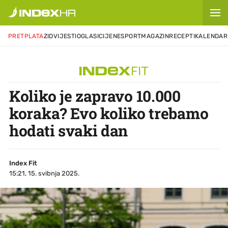
PRETPLATA
ZID
VIJESTI
OGLASI
CIJENE
SPORT
MAGAZIN
RECEPTI
KALENDAR
Koliko je zapravo 10.000
koraka? Evo koliko trebamo
hodati svaki dan
Index Fit
15:21, 15. svibnja 2025.