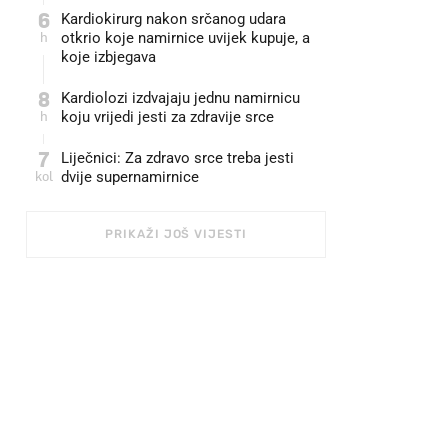
6
Kardiokirurg nakon srčanog udara
h
otkrio koje namirnice uvijek kupuje, a
koje izbjegava
8
Kardiolozi izdvajaju jednu namirnicu
h
koju vrijedi jesti za zdravije srce
7
Liječnici: Za zdravo srce treba jesti
kol
dvije supernamirnice
PRIKAŽI JOŠ VIJESTI