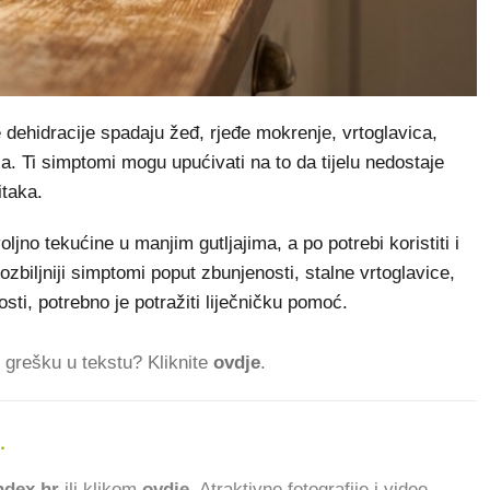
hidracije spadaju žeđ, rjeđe mokrenje, vrtoglavica,
a. Ti simptomi mogu upućivati na to da tijelu nedostaje
itaka.
ljno tekućine u manjim gutljajima, a po potrebi koristiti i
ozbiljniji simptomi poput zbunjenosti, stalne vrtoglavice,
ti, potrebno je potražiti liječničku pomoć.
ti grešku u tekstu? Kliknite
ovdje
.
.
802.865
ČITATELJA DANAS.
dex.hr
ili klikom
ovdje
. Atraktivne fotografije i videe