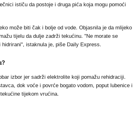
ječnici ističu da postoje i druga pića koja mogu pomoći
eko može biti čak i bolje od vode. Objasnila je da mlijeko
pomažu tijelu da dulje zadrži tekućinu. "Ne morate se
 hidrirani", istaknula je, piše Daily Express.
u?
bar izbor jer sadrži elektrolite koji pomažu rehidraciji.
tavca, dok voće i povrće bogato vodom, poput lubenice i
tekućine tijekom vrućina.