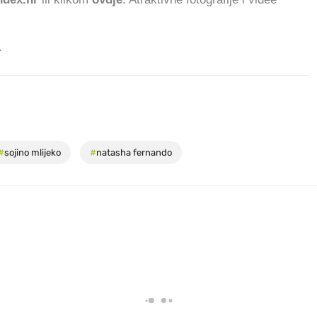
.
#
sojino mlijeko
#
natasha fernando