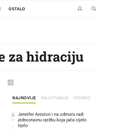
E
OSTALO
e za hidraciju
NAJNOVIJE
NAJČITANIJE
VEZANO
4
Jennifer Aniston i na odmoru radi
h
jednostavnu vježbu koja jača cijelo
tijelo