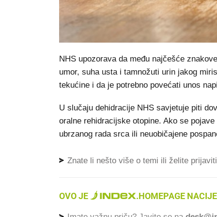
NHS upozorava da među najčešće znakove de
umor, suha usta i tamnožuti urin jakog miris
tekućine i da je potrebno povećati unos nap
U slučaju dehidracije NHS savjetuje piti dovo
oralne rehidracijske otopine. Ako se pojave 
ubrzanog rada srca ili neuobičajene pospanos
Znate li nešto više o temi ili želite prijavi
OVO JE
.
HOMEPAGE NACIJE
Imate važnu priču? Javite se na
desk@in