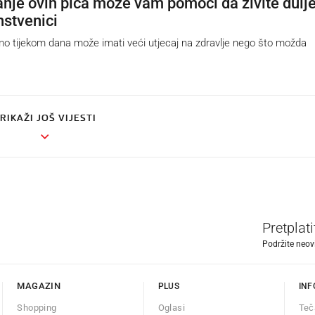
nje ovih pića može vam pomoći da živite dulje
nstvenici
 tijekom dana može imati veći utjecaj na zdravlje nego što možda
RIKAŽI JOŠ VIJESTI
Pretplat
Podržite neov
MAGAZIN
PLUS
INF
Shopping
Oglasi
Teč