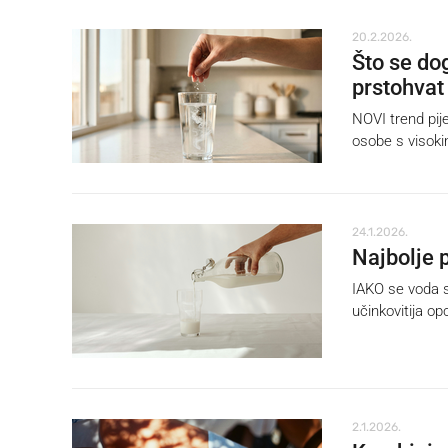
20.2.2026.
Što se do
prstohvat 
NOVI trend pije
osobe s visokim
24.1.2026.
Najbolje p
IAKO se voda s
učinkovitija opc
2.1.2026.