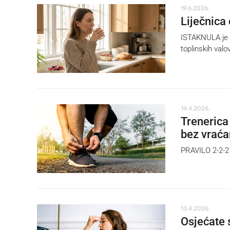
19.6.2026.
Liječnica 
ISTAKNULA je k
toplinskih valo
14.4.2026.
Trenerica
bez vraća
PRAVILO 2-2-2 
13.4.2026.
Osjećate 