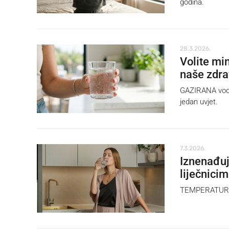
godina.
28.3.2026.
Volite min
naše zdra
GAZIRANA voda g
jedan uvjet.
7.3.2026.
Iznenađuj
liječnici
TEMPERATURA v