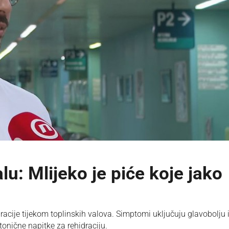
lu: Mlijeko je piće koje jako
cije tijekom toplinskih valova. Simptomi uključuju glavobolju 
tonične napitke za rehidraciju.