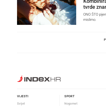
Kombinira
tvrde zna
ONO ŠTO pijemo
mislimo.
P
VIJESTI
SPORT
Svijet
Nogomet