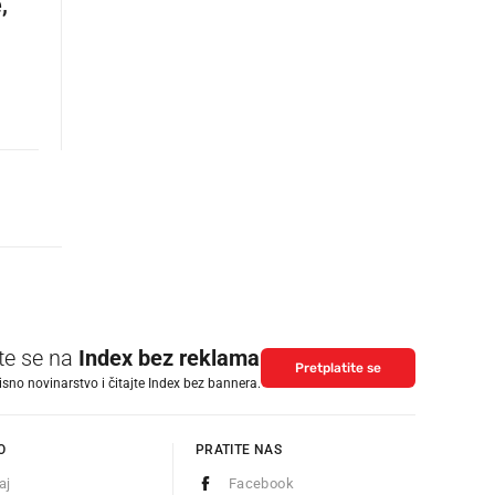
,
ite se na
Index bez reklama
Pretplatite se
isno novinarstvo i čitajte Index bez bannera.
O
PRATITE NAS
aj
Facebook