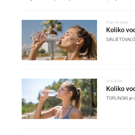
Prije 24 dana
Koliko vo
SAVJETOVALO se
21.6.2026.
Koliko vod
TOPLINSKI je v