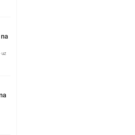
 na
- uz
ema