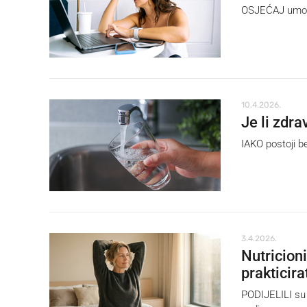
OSJEĆAJ umora 
10.4.2026.
Je li zdra
IAKO postoji b
3.4.2026.
Nutricioni
prakticira
PODIJELILI su 