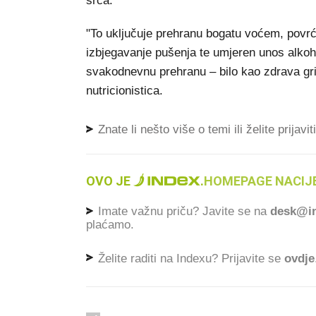
srca.
"To uključuje prehranu bogatu voćem, povrće
izbjegavanje pušenja te umjeren unos alkoho
svakodnevnu prehranu – bilo kao zdrava gric
nutricionistica.
Znate li nešto više o temi ili želite prijavi
OVO JE
.
HOMEPAGE NACIJE
Imate važnu priču? Javite se na
desk@in
plaćamo.
Želite raditi na Indexu? Prijavite se
ovdje