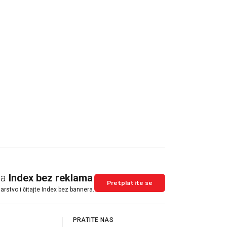
na
Index bez reklama
Pretplatite se
arstvo i čitajte Index bez bannera.
PRATITE NAS