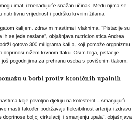
m mogu imati iznenađujuće snažan učinak. Među njima se
ku nutritivnu vrijednost i podršku krvnim žilama.
ogatom kalijem, zdravim mastima i vlaknima. "Pistacije su
a ih se jede neslane", objašnjava nutricionistica Andrea
adrži gotovo 300 miligrama kalija, koji pomaže organizmu
što doprinosi nižem krvnom tlaku. Osim toga, pistacije
ini još pogodnijima za prehranu osoba s povišenim tlakom.
pomažu u borbi protiv kroničnih upalnih
mastima koje povoljno djeluju na kolesterol – smanjujući
ave masti također podržavaju fleksibilnost arterija i zdravu
 doprinose boljoj cirkulaciji i smanjenju upala", objašnjava