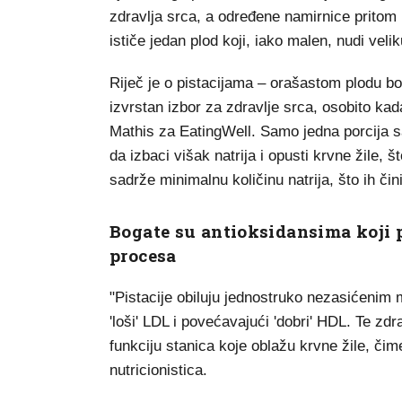
zdravlja srca, a određene namirnice prito
ističe jedan plod koji, iako malen, nudi veli
Riječ je o pistacijama – orašastom plodu b
izvrstan izbor za zdravlje srca, osobito kad
Mathis za EatingWell. Samo jedna porcija s
da izbaci višak natrija i opusti krvne žile, 
sadrže minimalnu količinu natrija, što ih č
Bogate su antioksidansima koji 
procesa
"Pistacije obiluju jednostruko nezasićenim 
'loši' LDL i povećavajući 'dobri' HDL. Te zdr
funkciju stanica koje oblažu krvne žile, čime
nutricionistica.