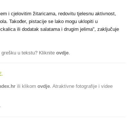
m i cjelovitim žitaricama, redovitu tjelesnu aktivnost,
la. Također, pistacije se lako mogu uklopiti u
kalica ili dodatak salatama i drugim jelima", zaključuje
ti grešku u tekstu? Kliknite
ovdje
.
.
dex.hr
ili klikom
ovdje
. Atraktivne fotografije i videe
.