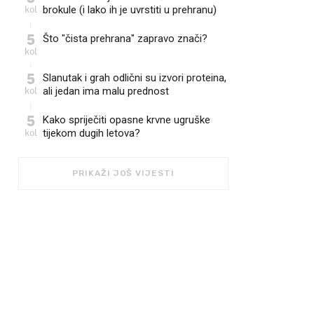
kol
brokule (i lako ih je uvrstiti u prehranu)
5
Što "čista prehrana" zapravo znači?
kol
5
Slanutak i grah odlični su izvori proteina,
kol
ali jedan ima malu prednost
5
Kako spriječiti opasne krvne ugruške
kol
tijekom dugih letova?
PRIKAŽI JOŠ VIJESTI