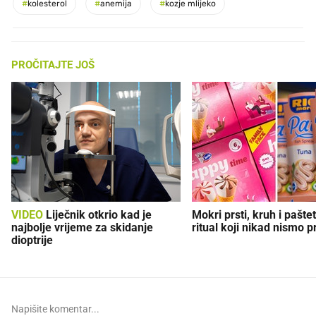
#
kolesterol
#
anemija
#
kozje mlijeko
PROČITAJTE JOŠ
VIDEO
Liječnik otkrio kad je
Mokri prsti, kruh i paštet
najbolje vrijeme za skidanje
ritual koji nikad nismo p
dioptrije