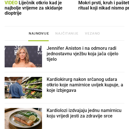
VIDEO
Liječnik otkrio kad je
Mokri prsti, kruh i paštet
najbolje vrijeme za skidanje
ritual koji nikad nismo p
dioptrije
NAJNOVIJE
NAJČITANIJE
VEZANO
Jennifer Aniston i na odmoru radi
jednostavnu vježbu koja jača cijelo
tijelo
Kardiokirurg nakon srčanog udara
otkrio koje namirnice uvijek kupuje, a
koje izbjegava
Kardiolozi izdvajaju jednu namirnicu
koju vrijedi jesti za zdravije srce