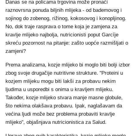
Danas se na policama trgovina može pronaći
raznovrsna ponuda biljnih mlijeka - od bademovog i
sojinog do zobenog, rižinog, kokosovog i konopljinog.
No, dok traje rasprava o tome koja je zamjena za
kravlje mlijeko najbolja, nutricionisti poput Garcíje
skreću pozornost na pitanje: zašto uopće razmišljati o
zamjeni?
Prema analizama, kozje mlijeko bi moglo biti bolji izbor
zbog svoje drugačije nutritivne strukture. "Proteini u
kozjem mlijeku mogu biti lakši za probavu nekim
ljudima u usporedbi s onima u kravljem mlijeku.
Također, kozje mlijeko stvara manje masne globule,
što nekima olakšava probavu. Ipak, naglašavam da
većina ljudi može bez problema probaviti kravlje
mlijeko", objašnjava nutricionistica za Salud.
Upravo zbog ovih karakteristika, kozje mlijeko moglo