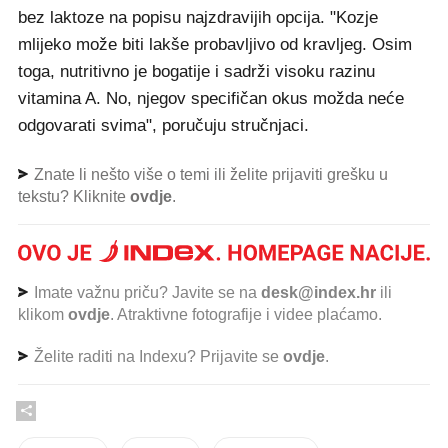
bez laktoze na popisu najzdravijih opcija. "Kozje
mlijeko može biti lakše probavljivo od kravljeg. Osim
toga, nutritivno je bogatije i sadrži visoku razinu
vitamina A. No, njegov specifičan okus možda neće
odgovarati svima", poručuju stručnjaci.
Znate li nešto više o temi ili želite prijaviti grešku u
tekstu? Kliknite
ovdje
.
Imate važnu priču? Javite se na
desk@index.hr
ili
klikom
ovdje
. Atraktivne fotografije i videe plaćamo.
Želite raditi na Indexu? Prijavite se
ovdje
.