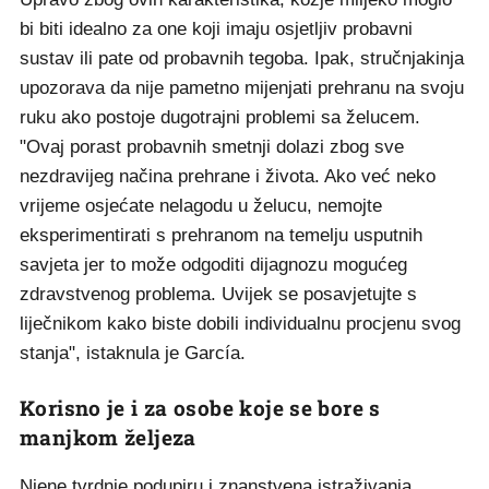
bi biti idealno za one koji imaju osjetljiv probavni
sustav ili pate od probavnih tegoba. Ipak, stručnjakinja
upozorava da nije pametno mijenjati prehranu na svoju
ruku ako postoje dugotrajni problemi sa želucem.
"Ovaj porast probavnih smetnji dolazi zbog sve
nezdravijeg načina prehrane i života. Ako već neko
vrijeme osjećate nelagodu u želucu, nemojte
eksperimentirati s prehranom na temelju usputnih
savjeta jer to može odgoditi dijagnozu mogućeg
zdravstvenog problema. Uvijek se posavjetujte s
liječnikom kako biste dobili individualnu procjenu svog
stanja", istaknula je García.
Korisno je i za osobe koje se bore s
manjkom željeza
Njene tvrdnje podupiru i znanstvena istraživanja,