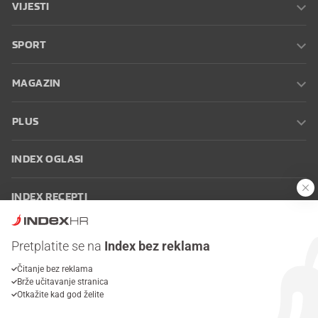
VIJESTI
SPORT
MAGAZIN
PLUS
INDEX OGLASI
INDEX RECEPTI
INFO
Pretplatite se na
Index bez reklama
Čitanje bez reklama
Oglašavanje
Zaposli se na Indexu
Kontakt
Impressum
Uvjeti
Brže učitavanje stranica
korištenja
Postavke kolačića
Otkažite kad god želite