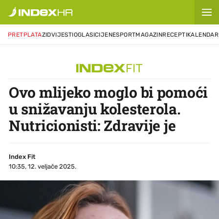
PRETPLATA
ZID
VIJESTI
OGLASI
CIJENE
SPORT
MAGAZIN
RECEPTI
KALENDAR
Ovo mlijeko moglo bi pomoći
u snižavanju kolesterola.
Nutricionisti: Zdravije je
Index Fit
10:35, 12. veljače 2025.