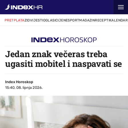
PRETPLATA
ZID
VIJESTI
OGLASI
CIJENE
SPORT
MAGAZIN
RECEPTI
KALENDAR
Jedan znak večeras treba
ugasiti mobitel i naspavati se
Index Horoskop
15:40, 08. lipnja 2026.