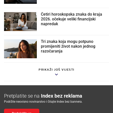
Četiri horoskopska znaka do kraja
2026. očekuje veliki financijski
napredak
Tri znaka koja mogu potpuno
promijeniti život nakon jednog
razočaranja
PRIKAŽI JOŠ VIJESTI
Pretplatite se na
Index bez reklama
Podržite neovisno novinarstvo i čitajte Index bez bannera.
Pretplatite se