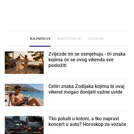
VIDEO
Liječnik otkrio kad je
Što povezuje Lexus i
najbolje vrijeme za skidanje
legendarnog Ponyja?
dioptrije
NAJNOVIJE
NAJČITANIJE
VEZANO
Zvijezde im se osmjehuju - tri znaka
kojima će se ovog vikenda sve
posložiti
Četiri znaka Zodijaka kojima bi ovaj
vikend mogao donijeti važne uvide
Tko poludi u koloni, a tko napravi
koncert u autu? Horoskop za vozače