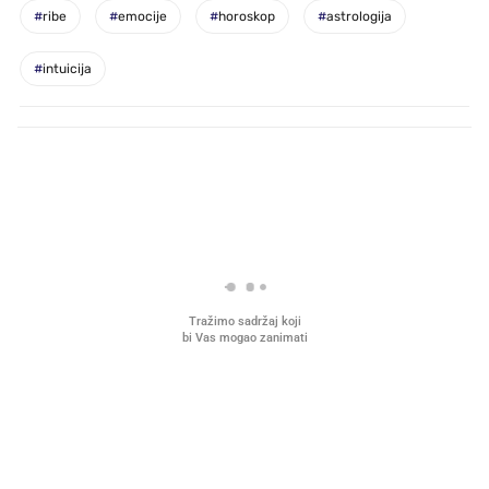
#
ribe
#
emocije
#
horoskop
#
astrologija
#
intuicija
PROČITAJTE JOŠ
VIDEO
Liječnik otkrio kad je
Što povezuje Lexus i
najbolje vrijeme za skidanje
legendarnog Ponyja?
dioptrije