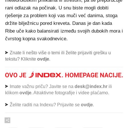
meteorološkim prilikama ili stresom, pa se preporučuje
rani odlazak na počinak. U snu biste mogli dobiti
rješenje za problem koji vas muči već danima, stoga
držite bilježnicu pored kreveta. Danas je dan kada
Ribe uče kako balansirati između svojih dubokih mora i
čvrstog kopna svakodnevice.
Znate li nešto više o temi ili želite prijaviti grešku u
tekstu? Kliknite
ovdje
.
Imate važnu priču? Javite se na
desk@index.hr
ili
klikom
ovdje
. Atraktivne fotografije i videe plaćamo.
Želite raditi na Indexu? Prijavite se
ovdje
.