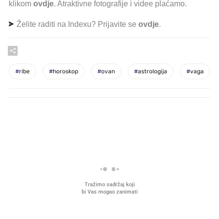
klikom
ovdje
. Atraktivne fotografije i videe plaćamo.
Želite raditi na Indexu? Prijavite se
ovdje
.
#
ribe
#
horoskop
#
ovan
#
astrologija
#
vaga
PROČITAJTE JOŠ
VIDEO
Liječnik otkrio kad je
Što povezuje Lexus i