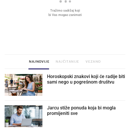
VIDEO
Liječnik otkrio kad je
Što povezuje Lexus i
najbolje vrijeme za skidanje
legendarnog Ponyja?
dioptrije
NAJNOVIJE
NAJČITANIJE
VEZANO
Horoskopski znakovi koji će radije biti
sami nego u pogrešnom društvu
Jarcu stiže ponuda koja bi mogla
promijeniti sve