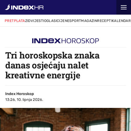
PRETPLATA
ZID
VIJESTI
OGLASI
CIJENE
SPORT
MAGAZIN
RECEPTI
KALENDAR
Tri horoskopska znaka
danas osjećaju nalet
kreativne energije
Index Horoskop
13:26, 10. lipnja 2026.