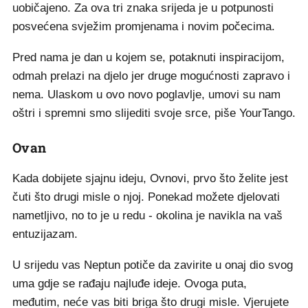
uobičajeno. Za ova tri znaka srijeda je u potpunosti
posvećena svježim promjenama i novim počecima.
Pred nama je dan u kojem se, potaknuti inspiracijom,
odmah prelazi na djelo jer druge mogućnosti zapravo i
nema. Ulaskom u ovo novo poglavlje, umovi su nam
oštri i spremni smo slijediti svoje srce, piše YourTango.
Ovan
Kada dobijete sjajnu ideju, Ovnovi, prvo što želite jest
čuti što drugi misle o njoj. Ponekad možete djelovati
nametljivo, no to je u redu - okolina je navikla na vaš
entuzijazam.
U srijedu vas Neptun potiče da zavirite u onaj dio svog
uma gdje se rađaju najluđe ideje. Ovoga puta,
međutim, neće vas biti briga što drugi misle. Vjerujete