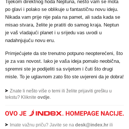
Tijekom direktnog hoda Neptuna, nešto vam se mota
po glavi i polako se oblikuje u fantastičnu novu ideju.
Nikada vam prije nije pala na pamet, ali sada kada se
misao stvara, želite je pratiti do samog kraja. Neptun
je vaš vladajući planet i u srijedu vas uvodi u
nadahnjujuću novu eru.
Primjećujete da ste trenutno potpuno neopterećeni, što
je za vas novost. Iako je vaša ideja pomalo neobična,
spremni ste je podijeliti sa svijetom i čuti što drugi
misle. To je uglavnom zato što ste uvjereni da je dobra!
Znate li nešto više o temi ili želite prijaviti grešku u
tekstu? Kliknite
ovdje
.
Imate važnu priču? Javite se na
desk@index.hr
ili