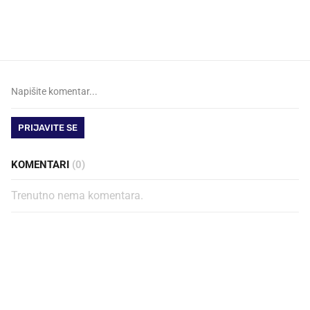
najbolje vrijeme za skidanje
legendarnog Ponyja?
dioptrije
PRIJAVITE SE
KOMENTARI
(0)
Trenutno nema komentara.
PROČITAJTE JOŠ