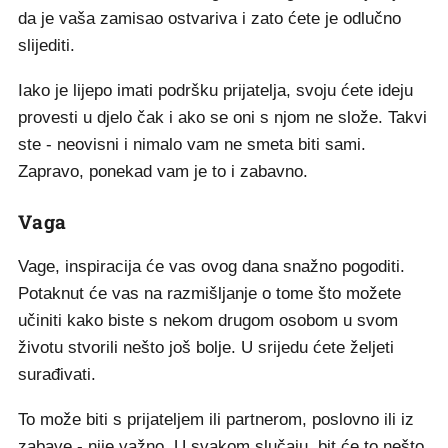
da je vaša zamisao ostvariva i zato ćete je odlučno
slijediti.
Iako je lijepo imati podršku prijatelja, svoju ćete ideju
provesti u djelo čak i ako se oni s njom ne slože. Takvi
ste - neovisni i nimalo vam ne smeta biti sami.
Zapravo, ponekad vam je to i zabavno.
Vaga
Vage, inspiracija će vas ovog dana snažno pogoditi.
Potaknut će vas na razmišljanje o tome što možete
učiniti kako biste s nekom drugom osobom u svom
životu stvorili nešto još bolje. U srijedu ćete željeti
surađivati.
To može biti s prijateljem ili partnerom, poslovno ili iz
zabave - nije važno. U svakom slučaju, bit će to nešto