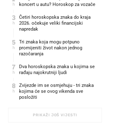
h
koncert u autu? Horoskop za vozače
3
Četiri horoskopska znaka do kraja
h
2026. očekuje veliki financijski
napredak
5
Tri znaka koja mogu potpuno
h
promijeniti život nakon jednog
razočaranja
7
Dva horoskopska znaka u kojima se
h
rađaju najokrutniji ljudi
8
Zvijezde im se osmjehuju - tri znaka
h
kojima će se ovog vikenda sve
posložiti
PRIKAŽI JOŠ VIJESTI