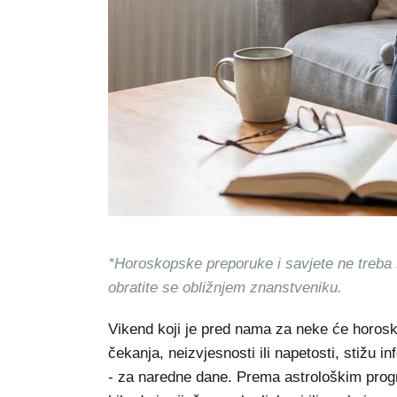
*Horoskopske preporuke i savjete ne treba s
obratite se obližnjem znanstveniku.
Vikend koji je pred nama za neke će horos
čekanja, neizvjesnosti ili napetosti, stižu i
- za naredne dane. Prema astrološkim progn