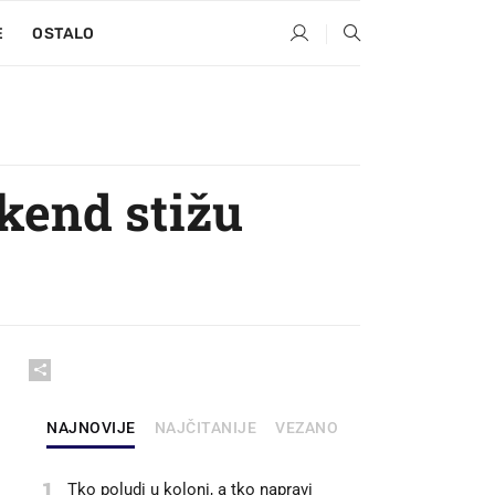
E
OSTALO
kend stižu
NAJNOVIJE
NAJČITANIJE
VEZANO
1
Tko poludi u koloni, a tko napravi