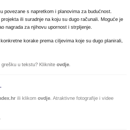
 su povezane s napretkom i planovima za budućnost.
 projekta ili suradnje na koju su dugo računali. Moguće je
ao nagrada za njihovu upornost i strpljenje.
 konkretne korake prema ciljevima koje su dugo planirali,
ti grešku u tekstu? Kliknite
ovdje
.
.
861.001 ČITATELJA D
dex.hr
ili klikom
ovdje
. Atraktivne fotografije i videe
.