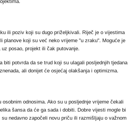
rojektima.
u ili poziv koji su dugo priželjkivali. Riječ je o vijestima
li planove koji su već neko vrijeme "u zraku". Moguće je
uz posao, projekt ili čak putovanje.
iti potvrda da se trud koji su ulagali posljednjih tjedana
 iznenada, ali donijet će osjećaj olakšanja i optimizma.
 osobnim odnosima. Ako su u posljednje vrijeme čekali
 velika šansa da će ga sada i dobiti. Dobre vijesti mogle bi
ji su nedavno započeli novu priču ili razmišljaju o važnom