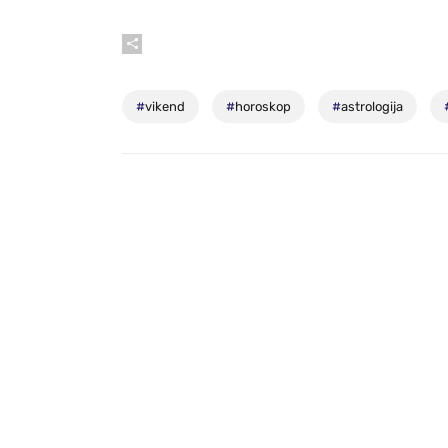
#
vikend
#
horoskop
#
astrologija