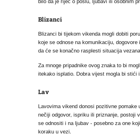
bilo da je riječ o poslu, ljubavi ili osobnim p
Blizanci
Blizanci bi tijekom vikenda mogli dobiti poruk
koje se odnose na komunikaciju, dogovore i
da će se konačno rasplesti situacija vezana 
Za mnoge pripadnike ovog znaka to bi mogla b
itekako isplatio. Dobra vijest mogla bi stići
Lav
Lavovima vikend donosi pozitivne pomake u
nečiji odgovor, ispriku ili priznanje, postoji
se odnositi i na ljubav - posebno za one ko
koraku u vezi.