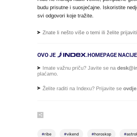
budu prisutne i suosjećajne. Iskoristite ned
svi odgovori koje tražite.
Znate li nešto više o temi ili želite prijavi
OVO JE
.
HOMEPAGE NACIJE
Imate važnu priču? Javite se na
desk@in
plaćamo.
Želite raditi na Indexu? Prijavite se
ovdje
#
ribe
#
vikend
#
horoskop
#
astrol