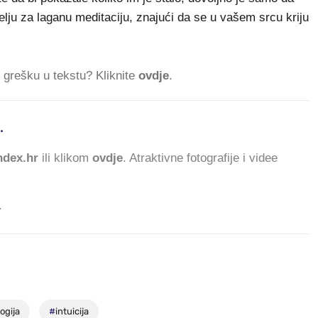
jelju za laganu meditaciju, znajući da se u vašem srcu kriju
ti grešku u tekstu? Kliknite
ovdje
.
.
701.935 ČITATELJA D
dex.hr
ili klikom
ovdje
. Atraktivne fotografije i videe
.
ogija
#
intuicija