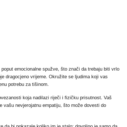
poput emocionalne spužve, što znači da trebaju biti vrlo
oje dragocjeno vrijeme. Okružite se ljudima koji vas
menu potrebu za tišinom.
vezanosti koja nadilazi riječi i fizičku prisutnost. Vaš
 će vašu nevjerojatnu empatiju, što može dovesti do
e da bi pokazale koliko im je stalo; dovoljno je samo da