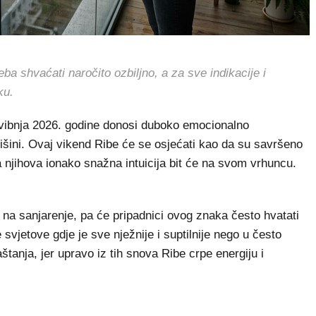
shvaćati naročito ozbiljno, a za sve indikacije i
ku.
 svibnja 2026. godine donosi duboko emocionalno
i tišini. Ovaj vikend Ribe će se osjećati kao da su savršeno
 njihova ionako snažna intuicija bit će na svom vrhuncu.
u na sanjarenje, pa će pripadnici ovog znaka često hvatati
svjetove gdje je sve nježnije i suptilnije nego u često
štanja, jer upravo iz tih snova Ribe crpe energiju i