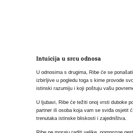
Intuicija u srcu odnosa
U odnosima s drugima, Ribe će se ponašati 
izbirljive u pogledu toga s kime provode sv
istinski razumiju i koji poštuju vašu povre
U ljubavi, Ribe će težiti onoj vrsti duboke po
partner ili osoba koja vam se sviđa osjetit
trenutaka istinske bliskosti i zajedništva.
Ribe ne moraju raditi velike, pompozne gest