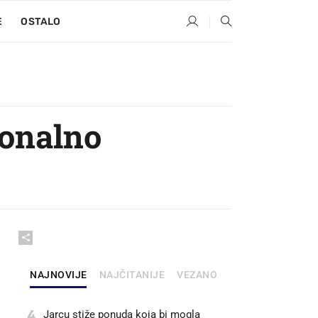
E
OSTALO
onalno
NAJNOVIJE
NAJČITANIJE
VEZANO
4
Jarcu stiže ponuda koja bi mogla