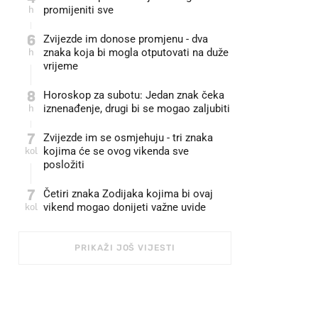
h
promijeniti sve
6
Zvijezde im donose promjenu - dva
h
znaka koja bi mogla otputovati na duže
vrijeme
8
Horoskop za subotu: Jedan znak čeka
h
iznenađenje, drugi bi se mogao zaljubiti
7
Zvijezde im se osmjehuju - tri znaka
kol
kojima će se ovog vikenda sve
posložiti
7
Četiri znaka Zodijaka kojima bi ovaj
kol
vikend mogao donijeti važne uvide
PRIKAŽI JOŠ VIJESTI