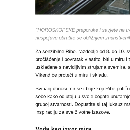
*HOROSKOPSKE preporuke i savjete ne treba 
nuspojave obratite se obližnjem znanstveni
Za senzibilne Ribe, razdoblje od 8. do 10.
pročišćenje i povratak vlastitoj biti u miru 
usklađene s nevidljivim strujama svemira, a
Vikend će proteći u miru i skladu.
Svibanj donosi mirise i boje koji Ribe potič
sebe kako odlutaju u svoje bogate unutarnje 
gruboj stvarnosti. Dopustite si taj luksuz ma
inspiraciju za sve životne izazove.
Voda kao izvor mira