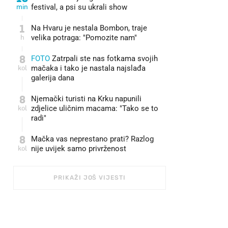
min
festival, a psi su ukrali show
1
Na Hvaru je nestala Bombon, traje
h
velika potraga: "Pomozite nam"
8
FOTO
Zatrpali ste nas fotkama svojih
kol
mačaka i tako je nastala najslađa
galerija dana
8
Njemački turisti na Krku napunili
kol
zdjelice uličnim macama: "Tako se to
radi"
8
Mačka vas neprestano prati? Razlog
kol
nije uvijek samo privrženost
PRIKAŽI JOŠ VIJESTI