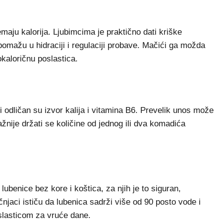
maju kalorija. Ljubimcima je praktično dati kriške
omažu u hidraciji i regulaciji probave. Mačići ga možda
okaloričnu poslastica.
odličan su izvor kalija i vitamina B6. Prevelik unos može
žnije držati se količine od jednog ili dva komadića
ubenice bez kore i koštica, za njih je to siguran,
čnjaci ističu da lubenica sadrži više od 90 posto vode i
oslasticom za vruće dane.