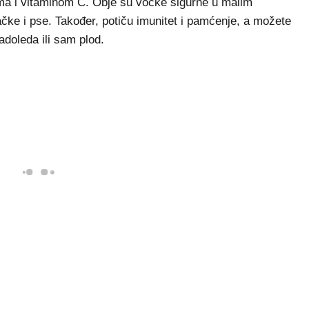
ima i vitaminom C. Obje su voćke sigurne u malim
čke i pse. Također, potiču imunitet i pamćenje, a možete
adoleda ili sam plod.