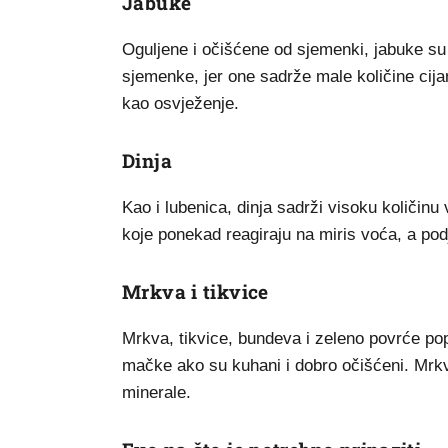
Jabuke
Oguljene i očišćene od sjemenki, jabuke su 
sjemenke, jer one sadrže male količine cija
kao osvježenje.
Dinja
Kao i lubenica, dinja sadrži visoku količin
koje ponekad reagiraju na miris voća, a po
Mrkva i tikvice
Mrkva, tikvice, bundeva i zeleno povrće pop
mačke ako su kuhani i dobro očišćeni. Mrkva
minerale.