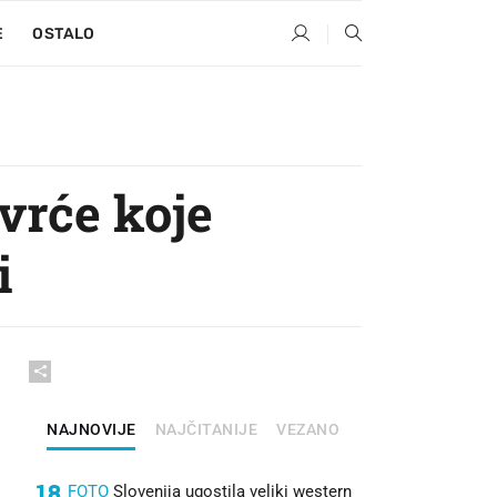
E
OSTALO
ovrće koje
i
NAJNOVIJE
NAJČITANIJE
VEZANO
18
FOTO
Slovenija ugostila veliki western