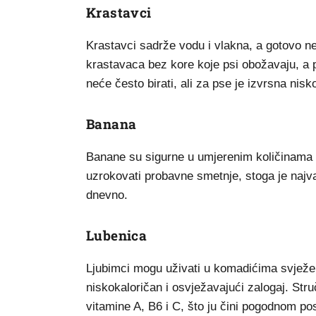
Krastavci
Krastavci sadrže vodu i vlakna, a gotovo ne
krastavaca bez kore koje psi obožavaju, a p
neće često birati, ali za pse je izvrsna nisk
Banana
Banane su sigurne u umjerenim količinama i 
uzrokovati probavne smetnje, stoga je najva
dnevno.
Lubenica
Ljubimci mogu uživati u komadićima svježe l
niskokaloričan i osvježavajući zalogaj. Stru
vitamine A, B6 i C, što ju čini pogodnom p