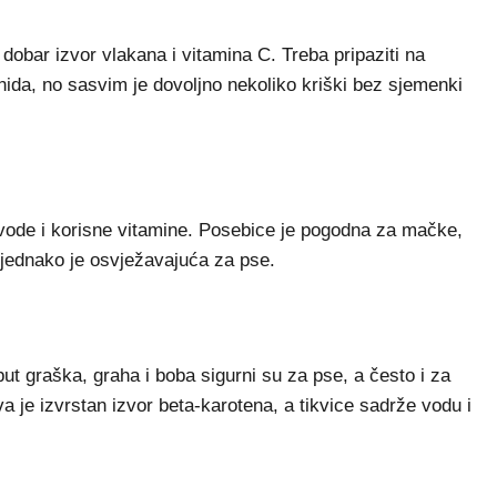
dobar izvor vlakana i vitamina C. Treba pripaziti na
nida, no sasvim je dovoljno nekoliko kriški bez sjemenki
u vode i korisne vitamine. Posebice je pogodna za mačke,
djednako je osvježavajuća za pse.
ut graška, graha i boba sigurni su za pse, a često i za
 je izvrstan izvor beta-karotena, a tikvice sadrže vodu i