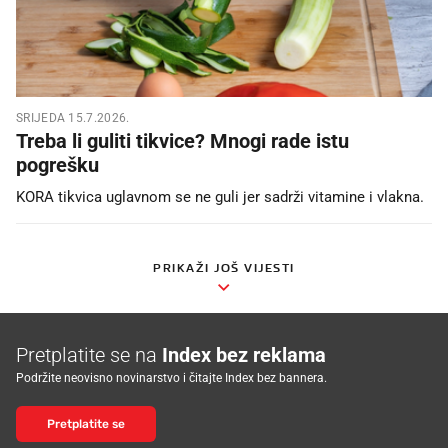
SRIJEDA 15.7.2026.
Treba li guliti tikvice? Mnogi rade istu
pogrešku
KORA tikvica uglavnom se ne guli jer sadrži vitamine i vlakna.
PRIKAŽI JOŠ VIJESTI
Pretplatite se na
Index bez reklama
Podržite neovisno novinarstvo i čitajte Index bez bannera.
Pretplatite se