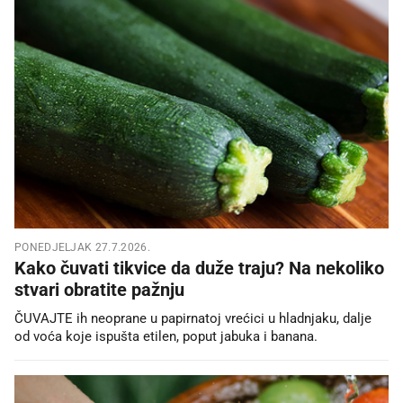
PONEDJELJAK 27.7.2026.
Kako čuvati tikvice da duže traju? Na nekoliko
stvari obratite pažnju
ČUVAJTE ih neoprane u papirnatoj vrećici u hladnjaku, dalje
od voća koje ispušta etilen, poput jabuka i banana.