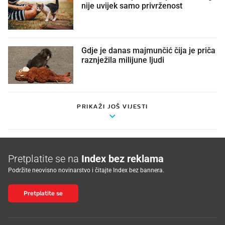
nije uvijek samo privrženost
Gdje je danas majmunčić čija je priča
raznježila milijune ljudi
PRIKAŽI JOŠ VIJESTI
Pretplatite se na
Index bez reklama
Podržite neovisno novinarstvo i čitajte Index bez bannera.
Pretplatite se