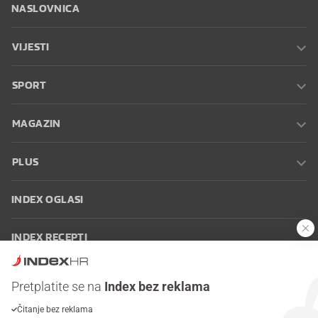
NASLOVNICA
VIJESTI
SPORT
MAGAZIN
PLUS
INDEX OGLASI
INDEX RECEPTI
INFO
Pretplatite se na
Index bez reklama
Čitanje bez reklama
Oglašavanje
Zaposli se na Indexu
Kontakt
Impressum
Uvjeti