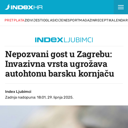
PRETPLATA
ZID
VIJESTI
OGLASI
CIJENE
SPORT
MAGAZIN
RECEPTI
KALENDAR
Nepozvani gost u Zagrebu:
Invazivna vrsta ugrožava
autohtonu barsku kornjaču
Index Ljubimci
Zadnja nadopuna: 18:01, 29. lipnja 2025.