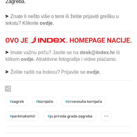
Zagreba.
Znate li nešto više o temi ili želite prijaviti grešku u
tekstu? Kliknite
ovdje
.
Imate važnu priču? Javite se na
desk@index.hr
ili
klikom
ovdje
. Atraktivne fotografije i videe plaćamo.
Želite raditi na Indexu? Prijavite se
ovdje
.
#
zagreb
#
kornjače
#
crvenouha kornjača
#
parkmaksimir
#
ju priroda grada zagreba