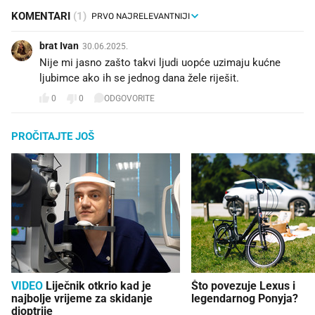
KOMENTARI
(1)
brat Ivan
30.06.2025.
Nije mi jasno zašto takvi ljudi uopće uzimaju kućne
ljubimce ako ih se jednog dana žele riješit.
0
0
ODGOVORITE
PROČITAJTE JOŠ
VIDEO
Liječnik otkrio kad je
Što povezuje Lexus i
najbolje vrijeme za skidanje
legendarnog Ponyja?
dioptrije