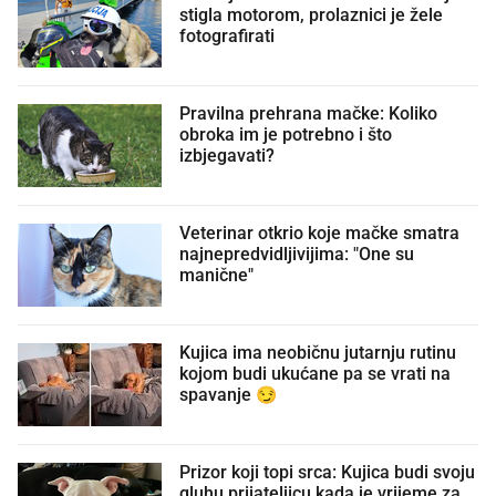
stigla motorom, prolaznici je žele
fotografirati
Pravilna prehrana mačke: Koliko
obroka im je potrebno i što
izbjegavati?
Veterinar otkrio koje mačke smatra
najnepredvidljivijima: "One su
manične"
Kujica ima neobičnu jutarnju rutinu
kojom budi ukućane pa se vrati na
spavanje 😏
Prizor koji topi srca: Kujica budi svoju
gluhu prijateljicu kada je vrijeme za