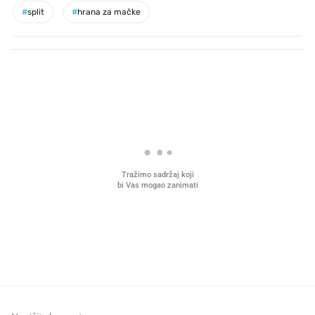
#
split
#
hrana za mačke
PROČITAJTE JOŠ
Što povezuje Lexus i
Hrana bez koje ne idem
legendarnog Ponyja?
plažu sada je na akciji u
Kauflandu