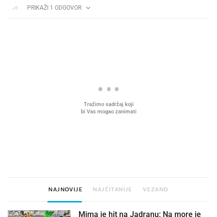
PRIKAŽI 1 ODGOVOR
PROČITAJTE JOŠ
Što povezuje Lexus i
Hrana bez koje ne idem
legendarnog Ponyja?
plažu sada je na akciji u
Kauflandu
NAJNOVIJE
NAJČITANIJE
VEZANO
Mima je hit na Jadranu: Na more je