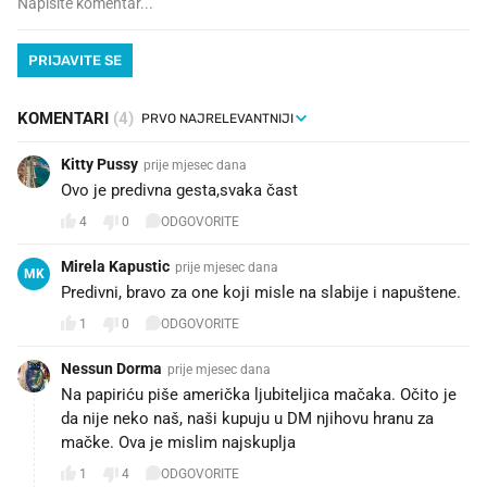
PRIJAVITE SE
KOMENTARI
(4)
Kitty Pussy
prije mjesec dana
Ovo je predivna gesta,svaka čast
4
0
ODGOVORITE
Mirela Kapustic
prije mjesec dana
MK
Predivni, bravo za one koji misle na slabije i napuštene.
1
0
ODGOVORITE
Nessun Dorma
prije mjesec dana
Na papiriću piše američka ljubiteljica mačaka. Očito je
da nije neko naš, naši kupuju u DM njihovu hranu za
mačke. Ova je mislim najskuplja
1
4
ODGOVORITE