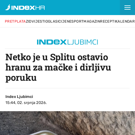
PRETPLATA
ZID
VIJESTI
OGLASI
CIJENE
SPORT
MAGAZIN
RECEPTI
KALENDAR
Netko je u Splitu ostavio
hranu za mačke i dirljivu
poruku
Index Ljubimci
15:44, 02. srpnja 2026.