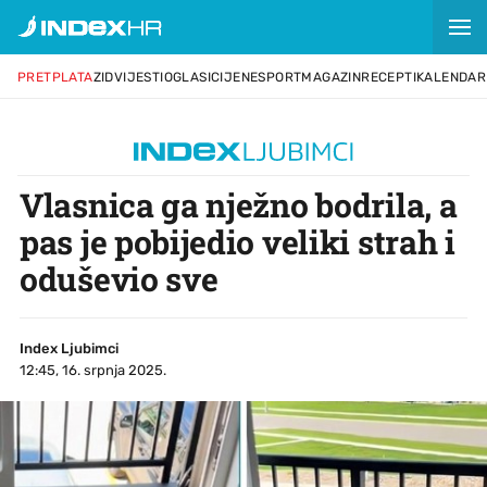
PRETPLATA
ZID
VIJESTI
OGLASI
CIJENE
SPORT
MAGAZIN
RECEPTI
KALENDAR
Vlasnica ga nježno bodrila, a
pas je pobijedio veliki strah i
oduševio sve
Index Ljubimci
12:45, 16. srpnja 2025.