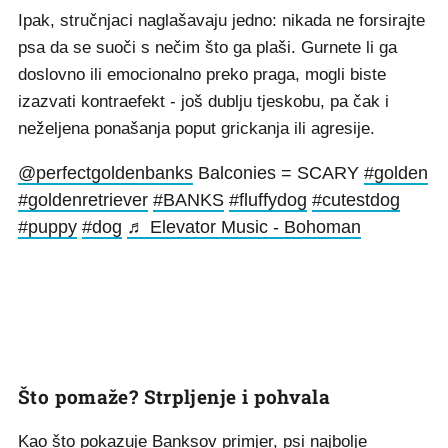
Ipak, stručnjaci naglašavaju jedno: nikada ne forsirajte
psa da se suoči s nečim što ga plaši. Gurnete li ga
doslovno ili emocionalno preko praga, mogli biste
izazvati kontraefekt - još dublju tjeskobu, pa čak i
neželjena ponašanja poput grickanja ili agresije.
@perfectgoldenbanks
Balconies = SCARY
#golden
#goldenretriever
#BANKS
#fluffydog
#cutestdog
#puppy
#dog
♬ Elevator Music - Bohoman
Što pomaže? Strpljenje i pohvala
Kao što pokazuje Banksov primjer, psi najbolje