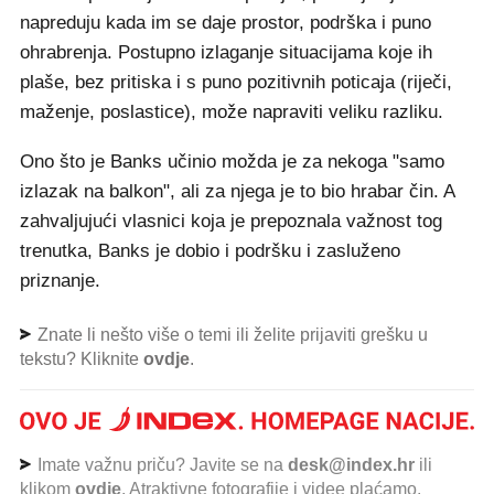
napreduju kada im se daje prostor, podrška i puno
ohrabrenja. Postupno izlaganje situacijama koje ih
plaše, bez pritiska i s puno pozitivnih poticaja (riječi,
maženje, poslastice), može napraviti veliku razliku.
Ono što je Banks učinio možda je za nekoga "samo
izlazak na balkon", ali za njega je to bio hrabar čin. A
zahvaljujući vlasnici koja je prepoznala važnost tog
trenutka, Banks je dobio i podršku i zasluženo
priznanje.
Znate li nešto više o temi ili želite prijaviti grešku u
tekstu? Kliknite
ovdje
.
Imate važnu priču? Javite se na
desk@index.hr
ili
klikom
ovdje
. Atraktivne fotografije i videe plaćamo.