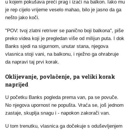
u kojem pokušava preći prag i izaći na balkon. Iako mu
je rep cijelo vrijeme veselo mahao, bilo je jasno da ga
nešto jako koči.
"POV: tvoj zlatni retriver se panično boji balkona", piše
preko videa koji je pregledan više od milijun puta. I dok
Banks sjedi na sigurnom, unutar stana, njegova
vlasnica stoji vani, na balkonu, i nježno ga ohrabruje
da napravi taj prvi korak.
Oklijevanje, povlačenje, pa veliki korak
naprijed
U početku Banks pogleda prema van, pa se povuče.
No njegova upornost ne popušta. Vraća se, još jednom
zastaje, skuplja snagu i - napokon zakorači van.
U tom trenutku, vlasnica ga dočekuje s oduševljenjem