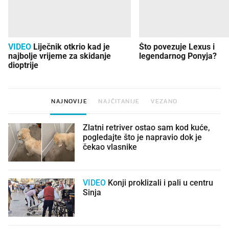
VIDEO
Liječnik otkrio kad je
Što povezuje Lexus i
najbolje vrijeme za skidanje
legendarnog Ponyja?
dioptrije
NAJNOVIJE
NAJČITANIJE
VEZANO
Zlatni retriver ostao sam kod kuće,
pogledajte što je napravio dok je
čekao vlasnike
VIDEO
Konji proklizali i pali u centru
Sinja