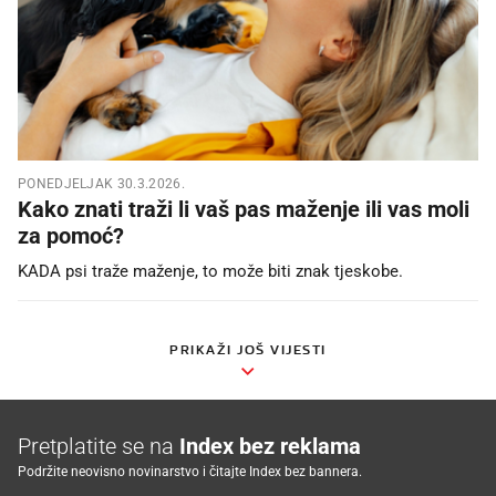
PONEDJELJAK 30.3.2026.
Kako znati traži li vaš pas maženje ili vas moli
za pomoć?
KADA psi traže maženje, to može biti znak tjeskobe.
PRIKAŽI JOŠ VIJESTI
Pretplatite se na
Index bez reklama
Podržite neovisno novinarstvo i čitajte Index bez bannera.