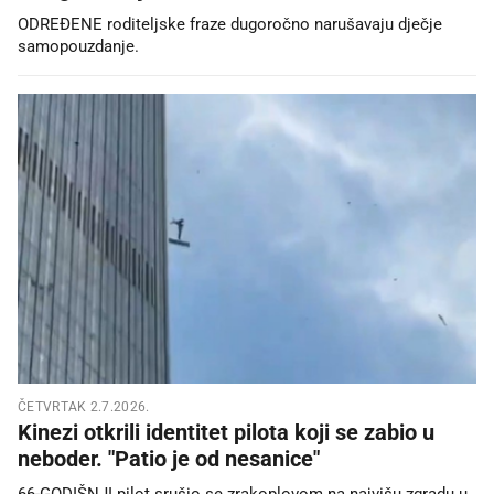
ODREĐENE roditeljske fraze dugoročno narušavaju dječje
samopouzdanje.
ČETVRTAK 2.7.2026.
Kinezi otkrili identitet pilota koji se zabio u
neboder. "Patio je od nesanice"
66-GODIŠNJI pilot srušio se zrakoplovom na najvišu zgradu u