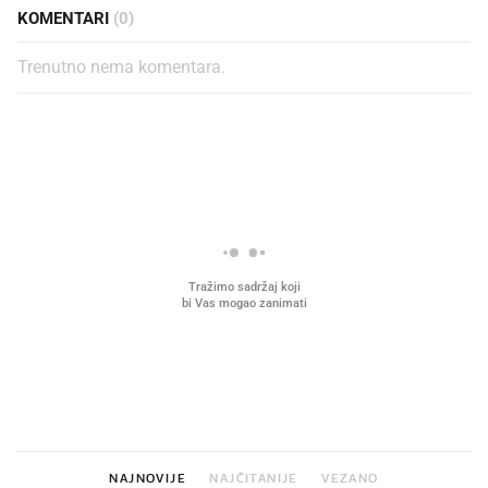
KOMENTARI
(0)
Trenutno nema komentara.
PROČITAJTE JOŠ
Što povezuje Lexus i
Mokri prsti, kruh i paštet
legendarnog Ponyja?
ritual koji nikad nismo p
NAJNOVIJE
NAJČITANIJE
VEZANO