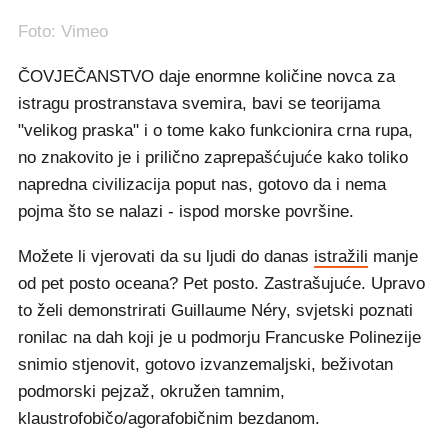
Foto: Vimeo
ČOVJEČANSTVO daje enormne količine novca za
istragu prostranstava svemira, bavi se teorijama
"velikog praska" i o tome kako funkcionira crna rupa,
no znakovito je i prilično zaprepašćujuće kako toliko
napredna civilizacija poput nas, gotovo da i nema
pojma što se nalazi - ispod morske površine.
Možete li vjerovati da su ljudi do danas
istražili
manje
od pet posto oceana? Pet posto. Zastrašujuće. Upravo
to želi demonstrirati Guillaume Néry, svjetski poznati
ronilac na dah koji je u podmorju Francuske Polinezije
snimio stjenovit, gotovo izvanzemaljski, beživotan
podmorski pejzaž, okružen tamnim,
klaustrofobičo/agorafobičnim bezdanom.