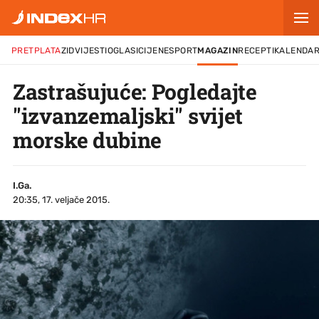
PRETPLATA
ZID
VIJESTI
OGLASI
CIJENE
SPORT
MAGAZIN
RECEPTI
KALENDA
Zastrašujuće: Pogledajte
"izvanzemaljski" svijet
morske dubine
I.Ga.
20:35, 17. veljače 2015.