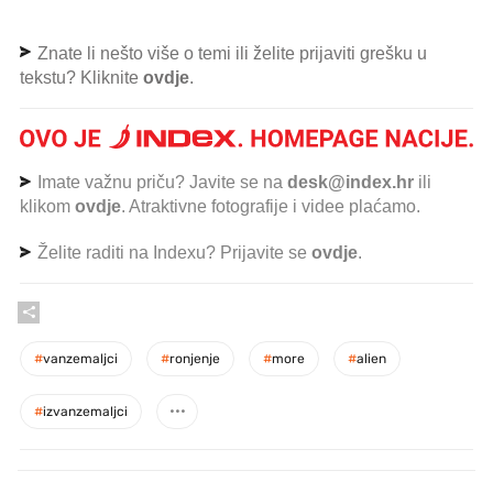
Znate li nešto više o temi ili želite prijaviti grešku u
tekstu? Kliknite
ovdje
.
Imate važnu priču? Javite se na
desk@index.hr
ili
klikom
ovdje
. Atraktivne fotografije i videe plaćamo.
Želite raditi na Indexu? Prijavite se
ovdje
.
#
vanzemaljci
#
ronjenje
#
more
#
alien
#
izvanzemaljci