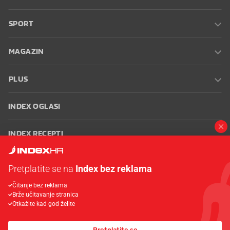
SPORT
MAGAZIN
PLUS
INDEX OGLASI
INDEX RECEPTI
INFO
Pretplatite se na
Index bez reklama
Čitanje bez reklama
Oglašavanje
Zaposli se na Indexu
Kontakt
Impressum
Uvjeti
Brže učitavanje stranica
korištenja
Postavke kolačića
Otkažite kad god želite
Pretplatite se