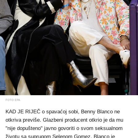
FOTO: EPA
KAD JE RIJEČ o spavaćoj sobi, Benny Blanco ne
otkriva previše. Glazbeni producent otkrio je da mu
"nije dopušteno" javno govoriti o svom seksualnom
životu sa suprugom Selenom Gomez. Blanco je