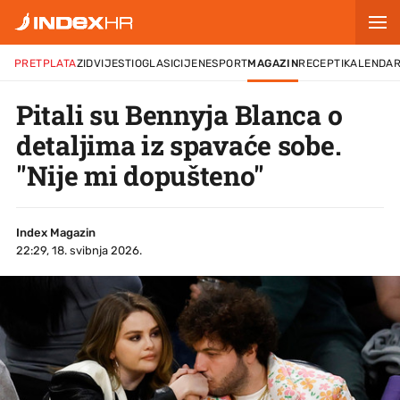
PRETPLATA
ZID
VIJESTI
OGLASI
CIJENE
SPORT
MAGAZIN
RECEPTI
KALENDA
Pitali su Bennyja Blanca o
detaljima iz spavaće sobe.
"Nije mi dopušteno"
Index Magazin
22:29, 18. svibnja 2026.