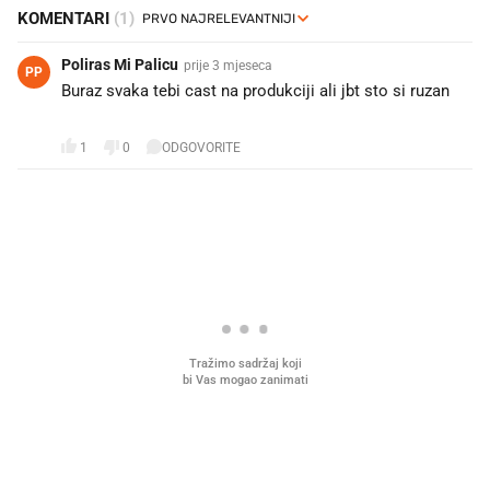
KOMENTARI
(1)
Poliras Mi Palicu
prije 3 mjeseca
PP
Buraz svaka tebi cast na produkciji ali jbt sto si ruzan
😂
1
0
ODGOVORITE
PROČITAJTE JOŠ
Što povezuje Lexus i
Mokri prsti, kruh i paštet
legendarnog Ponyja?
ritual koji nikad nismo p