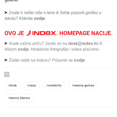
Znate li nešto više o temi ili želite prijaviti grešku u
tekstu? Kliknite
ovdje
.
Imate važnu priču? Javite se na
desk@index.hr
ili
klikom
ovdje
. Atraktivne fotografije i videe plaćamo.
Želite raditi na Indexu? Prijavite se
ovdje
.
#
brak
#
veza
#
celebrity
#
selena gomez
#
benny blanco