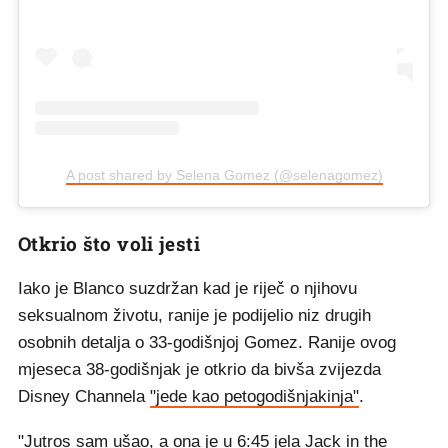
A post shared by Selena Gomez (@selenagomez)
Otkrio što voli jesti
Iako je Blanco suzdržan kad je riječ o njihovu
seksualnom životu, ranije je podijelio niz drugih
osobnih detalja o 33-godišnjoj Gomez. Ranije ovog
mjeseca 38-godišnjak je otkrio da bivša zvijezda
Disney Channela
"jede kao petogodišnjakinja"
.
"Jutros sam ušao, a ona je u 6:45 jela Jack in the