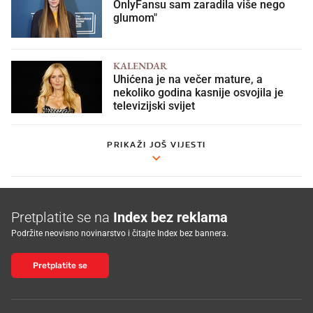
OnlyFansu sam zaradila više nego
glumom"
KALENDAR
Uhićena je na večer mature, a
nekoliko godina kasnije osvojila je
televizijski svijet
PRIKAŽI JOŠ VIJESTI
Pretplatite se na
Index bez reklama
Podržite neovisno novinarstvo i čitajte Index bez bannera.
Pretplatite se