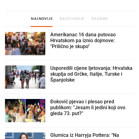
NAJNOVIJE
NAJČITANIJE
VEZANO
Amerikanac 16 dana putovao
Hrvatskom pa iznio dojmove:
"Prilično je skupo"
Usporedili cijene ljetovanja: Hrvatska
skuplja od Grčke, Italije, Turske i
Španjolske
Đoković pjevao i plesao pred
publikom: "Jesam li jedini koji ovo
gleda 73. put?"
Glumica iz Harryja Pottera: "Na