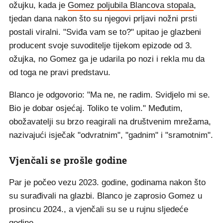
ožujku, kada je
Gomez poljubila Blancova stopala
,
tjedan dana nakon što su njegovi prljavi nožni prsti
postali viralni. "Sviđa vam se to?" upitao je glazbeni
producent svoje suvoditelje tijekom epizode od 3.
ožujka, no Gomez ga je udarila po nozi i rekla mu da
od toga ne pravi predstavu.
Blanco je odgovorio: "Ma ne, ne radim. Svidjelo mi se.
Bio je dobar osjećaj. Toliko te volim." Međutim,
obožavatelji su brzo reagirali na društvenim mrežama,
nazivajući isječak "odvratnim", "gadnim" i "sramotnim".
Vjenčali se prošle godine
Par je počeo vezu 2023. godine, godinama nakon što
su surađivali na glazbi. Blanco je zaprosio Gomez u
prosincu 2024., a vjenčali su se u rujnu sljedeće
godine.