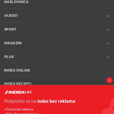
NASLOVNICA
VIJESTI
SPORT
MAGAZIN
PLUS
INDEX OGLASI
INDEX RECEPTI
INFO
Pretplatite se na
Index bez reklama
Čitanje bez reklama
Oglašavanje
Zaposli se na Indexu
Kontakt
Impressum
Uvjeti