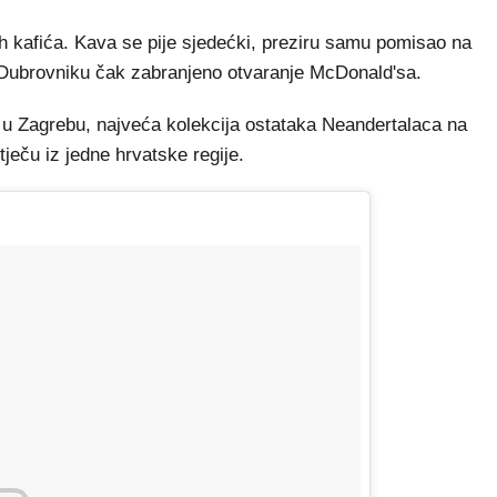
nih kafića. Kava se pije sjedećki, preziru samu pomisao na
u Dubrovniku čak zabranjeno otvaranje McDonald'sa.
 u Zagrebu, najveća kolekcija ostataka Neandertalaca na
otječu iz jedne hrvatske regije.