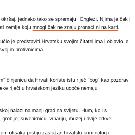
kršaj, jednako tako se spremaju i Englezi. Njima je čak i
ati zemlje koju
mnogi čak ne znaju pronaći ni na karti
.
čio je predstaviti Hrvatsku svojim čitateljima i objavio je
 svojim protivnicima.
 činjenicu da Hrvati koriste istu riječ "bog" kao pozdrav
 neke riječi u hrvatskom jeziku uopće nemaju
koj nalazi najmanji grad na svijetu, Hum, koji s
 groblje, suvenirnicu, vinariju, muzej i dvije crkve.
utem otisaka prstiju zaslužan hrvatski kriminolog i