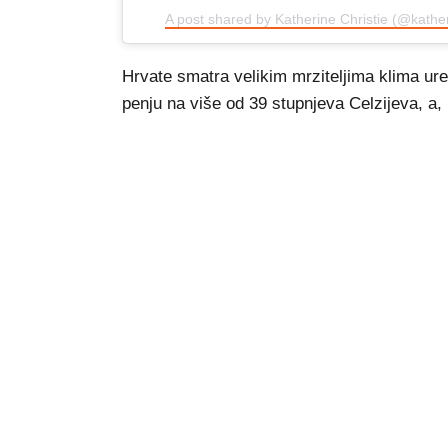
A post shared by Katherine Christie (@kathe
Hrvate smatra velikim mrziteljima klima ure
penju na više od 39 stupnjeva Celzijeva, a, 