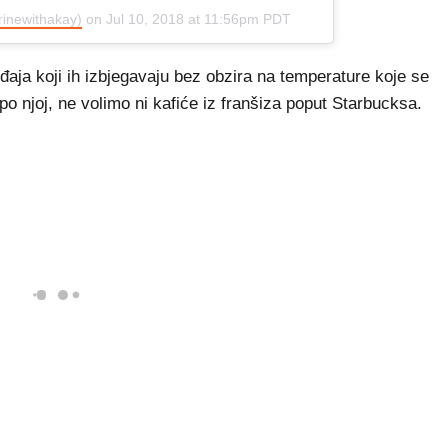
rinewithakay)
on
Jul 10, 2018 at 11:56pm PDT
đaja koji ih izbjegavaju bez obzira na temperature koje se
po njoj, ne volimo ni kafiće iz franšiza poput Starbucksa.