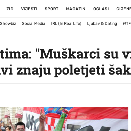
ZID
VIJESTI
SPORT
MAGAZIN
OGLASI
CIJEN
& Showbiz
Social Media
IRL (In Real Life)
Ljubav & Dating
WTF
tima: "Muškarci su vi
vi znaju poletjeti šak