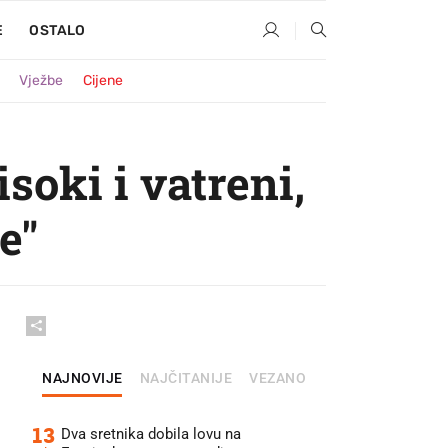
E
OSTALO
Vježbe
Cijene
soki i vatreni,
e"
NAJNOVIJE
NAJČITANIJE
VEZANO
13
Dva sretnika dobila lovu na