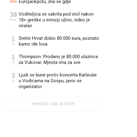
min
Eurojackpotu, zna se gdje
38
Voditeljica se sakrila pod stol nakon
min
18+ greške u emisiji uživo, video je
viralan
1
Sretni Hrvat dobio 80.000 eura, poznato
h
kamo ide lova
1
Thompson: Prodano je 80.000 ulaznica
h
za Vukovar. Mjesta ima za sve
2
Ljudi se bune protiv koncerta Karleuše
h
u Vodicama na Gospu, javio se
organizator
PRIKAŽI JOŠ VIJESTI