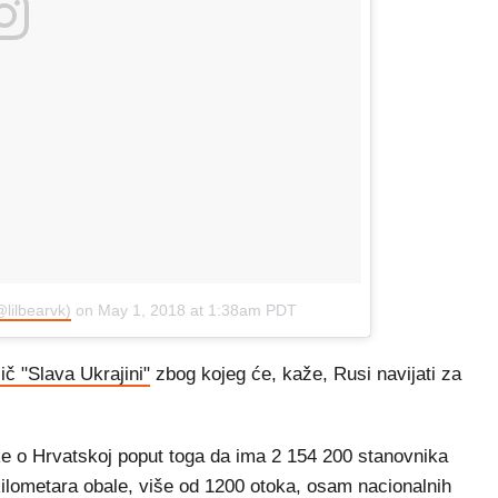
@lilbearvk)
on
May 1, 2018 at 1:38am PDT
č "Slava Ukrajini"
zbog kojeg će, kaže, Rusi navijati za
e o Hrvatskoj poput toga da ima 2 154 200 stanovnika
kilometara obale, više od 1200 otoka, osam nacionalnih