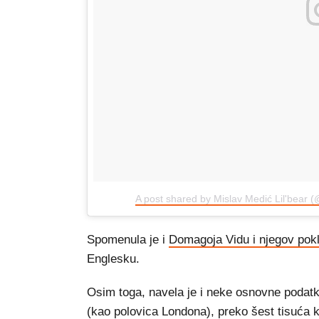
A post shared by Mislav Medić Lil'bear (
Spomenula je i
Domagoja Vidu i njegov pokli
Englesku.
Osim toga, navela je i neke osnovne podatk
(kao polovica Londona), preko šest tisuća 