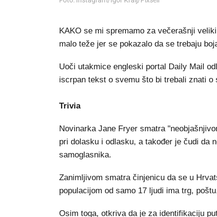
Foto: Instagram/Igor Kralj/Pixsell
KAKO se mi spremamo za večerašnji veliki o
malo teže jer se pokazalo da se trebaju boj
Uoči utakmice engleski portal Daily Mail odlu
iscrpan tekst o svemu što bi trebali znati o
Trivia
Novinarka Jane Fryer smatra "neobjašnjivom"
pri dolasku i odlasku, a također je čudi da
samoglasnika.
Zanimljivom smatra činjenicu da se u Hrvats
populacijom od samo 17 ljudi ima trg, poštu,
Osim toga, otkriva da je za identifikaciju p