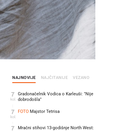
NAJNOVIJE
NAJČITANIJE
VEZANO
7
Gradonačelnik Vodica o Karleuši: "Nije
kol
dobrodošla"
7
FOTO
Majstor Tetrisa
kol
7
Mračni stihovi 13-godišnje North West: