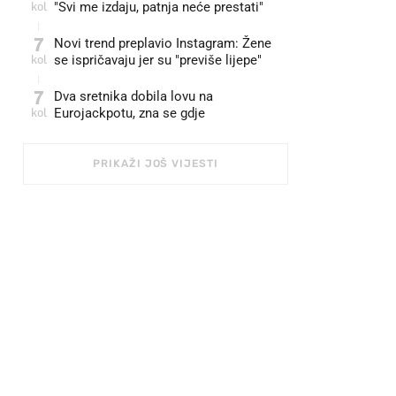
kol
"Svi me izdaju, patnja neće prestati"
7
Novi trend preplavio Instagram: Žene
kol
se ispričavaju jer su "previše lijepe"
7
Dva sretnika dobila lovu na
kol
Eurojackpotu, zna se gdje
PRIKAŽI JOŠ VIJESTI