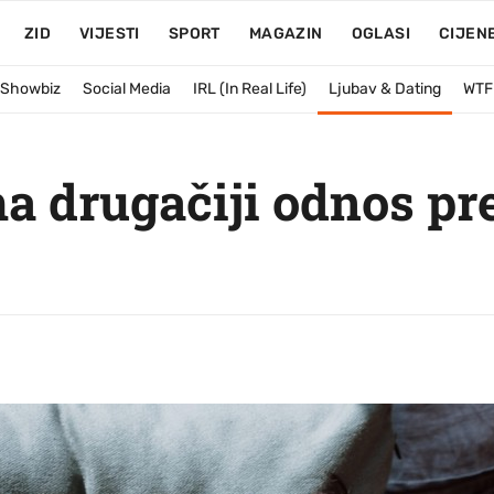
ZID
VIJESTI
SPORT
MAGAZIN
OGLASI
CIJEN
& Showbiz
Social Media
IRL (In Real Life)
Ljubav & Dating
WTF
ma drugačiji odnos p