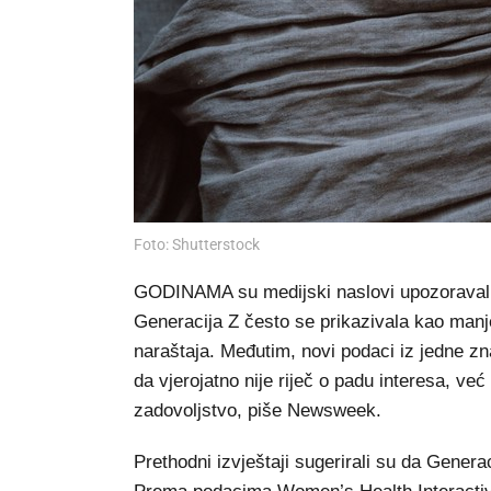
Foto: Shutterstock
GODINAMA su medijski naslovi upozoravali
Generacija Z često se prikazivala kao manje
naraštaja. Međutim, novi podaci iz jedne zn
da vjerojatno nije riječ o padu interesa, ve
zadovoljstvo, piše Newsweek.
Prethodni izvještaji sugerirali su da Gener