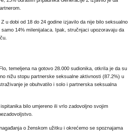
 25% odraslih pripadnika Generacije Z izjavilo je da
partnerom.
 u dobi od 18 do 24 godine izjavilo da nije bilo seksualno
vilo samo 14% milenijalaca. Ipak, stručnjaci upozoravaju da
iču.
Flo, temeljena na gotovo 28.000 sudionika, otkrila je da su
natno nižu stopu partnerske seksualne aktivnosti (87.2%) u
traživanje je obuhvatilo i solo i partnerska seksualna
spitanika bilo umjereno ili vrlo zadovoljno svojim
nezadovoljstvo.
d nagađanja o ženskom užitku i okrećemo se spoznajama