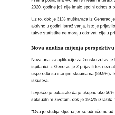
Prema podacima Women’s Health Interactive,
2020. godine još nije imalo spolni odnos s 
Uz to, dok je 31% muškaraca iz Generacije Z
aktivno u godini istraživanja, isto je prija
takve statistike ne moraju otkrivati cijelu pr
Nova analiza mijenja perspektivu
Nova analiza aplikacije za žensko zdravlje 
ispitanici iz Generacije Z prijavili tek nez
usporedbi sa starijim skupinama (89.9%). Is
iskustva.
Izvješće je pokazalo da je ukupno oko 56% i
seksualnim životom, dok je 19,5% izrazilo 
"Ova je studija ključna jer se odmičemo o