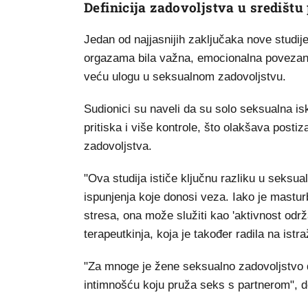
Definicija zadovoljstva u središtu 
Jedan od najjasnijih zaključaka nove studije
orgazama bila važna, emocionalna povezanos
veću ulogu u seksualnom zadovoljstvu.
Sudionici su naveli da su solo seksualna i
pritiska i više kontrole, što olakšava posti
zadovoljstva.
"Ova studija ističe ključnu razliku u seksual
ispunjenja koje donosi veza. Iako je mastur
stresa, ona može služiti kao 'aktivnost održa
terapeutkinja, koja je također radila na istra
"Za mnoge je žene seksualno zadovoljstvo
intimnošću koju pruža seks s partnerom", d