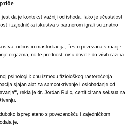
priče
 jest da je kontekst važniji od ishoda. Iako je učestalost
t i zajednička iskustva s partnerom igrali su znatno
skustva, odnosno masturbacija, često povezana s manje
zanje orgazma, no te prednosti nisu dovele do viših razina
noj psihologiji: onu između fiziološkog rasterećenja i
bacija sjajan alat za samootkrivanje i oslobađanje od
vanja'", rekla je dr. Jordan Rullo, certificirana seksualna
živanju.
 duboko isprepleteno s povezanošću i zajedničkom
odala je.