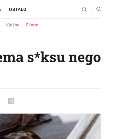
E
OSTALO
Vježbe
Cijene
rema s*ksu nego