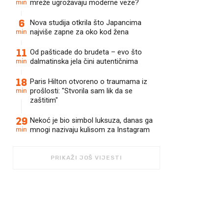
min
mreže ugrožavaju moderne veze?
6
Nova studija otkrila što Japancima
min
najviše zapne za oko kod žena
11
Od pašticade do brudeta – evo što
min
dalmatinska jela čini autentičnima
18
Paris Hilton otvoreno o traumama iz
min
prošlosti: "Stvorila sam lik da se
zaštitim"
29
Nekoć je bio simbol luksuza, danas ga
min
mnogi nazivaju kulisom za Instagram
PRIKAŽI JOŠ VIJESTI