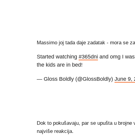
Massimo joj tada daje zadatak - mora se zal
Started watching
#365dni
and omg I wasn’
the kids are in bed!
— Gloss Boldly (@GlossBoldly)
June 9,
Dok to pokušavaju, par se upušta u brojne v
najviše reakcija.