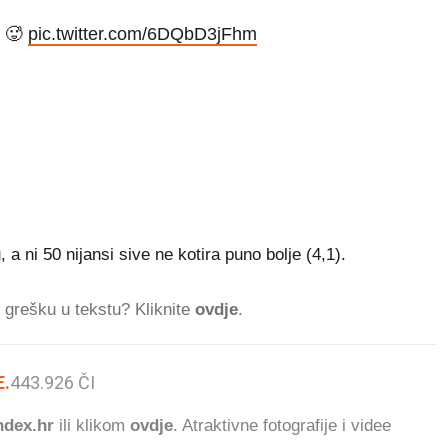
e 🥵
pic.twitter.com/6DQbD3jFhm
a ni 50 nijansi sive ne kotira puno bolje (4,1).
ti grešku u tekstu? Kliknite
ovdje
.
.
443.926
ČITATELJA DANAS.
dex.hr
ili klikom
ovdje
. Atraktivne fotografije i videe