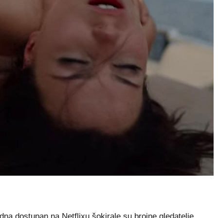
dna dostupan na Netflixu šokirale su brojne gledatelje.