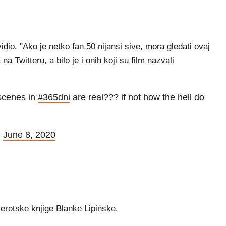
idio. "Ako je netko fan 50 nijansi sive, mora gledati ovaj
na Twitteru, a bilo je i onih koji su film nazvali
scenes in
#365dni
are real??? if not how the hell do
)
June 8, 2020
erotske knjige Blanke Lipińske.