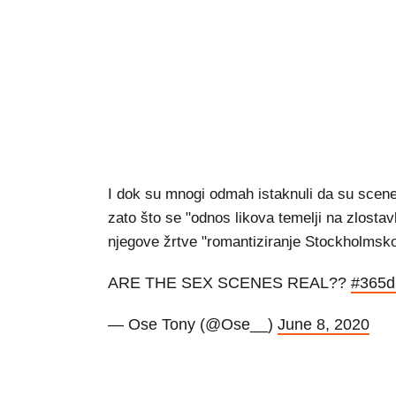
I dok su mnogi odmah istaknuli da su scene ek
zato što se "odnos likova temelji na zlostavl
njegove žrtve "romantiziranje Stockholmsk
ARE THE SEX SCENES REAL??
#365d
— Ose Tony (@Ose__)
June 8, 2020