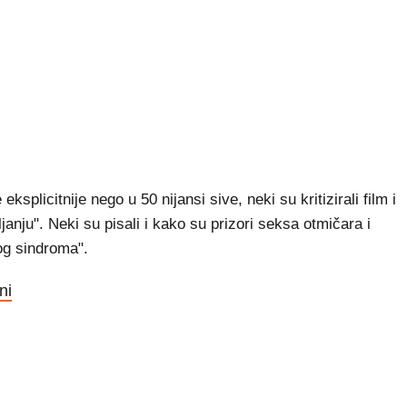
splicitnije nego u 50 nijansi sive, neki su kritizirali film i
janju". Neki su pisali i kako su prizori seksa otmičara i
og sindroma".
ni