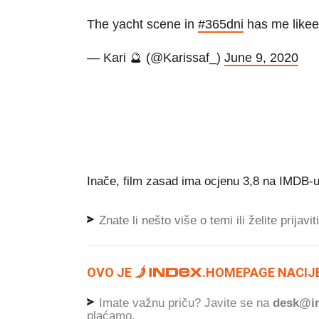
The yacht scene in
#365dni
has me like
— Kari 🔮 (@Karissaf_)
June 9, 2020
Inače, film zasad ima ocjenu 3,8 na IMDB-u, 
Znate li nešto više o temi ili želite prijavi
OVO JE
.
HOMEPAGE NACIJE
Imate važnu priču? Javite se na
desk@in
plaćamo.