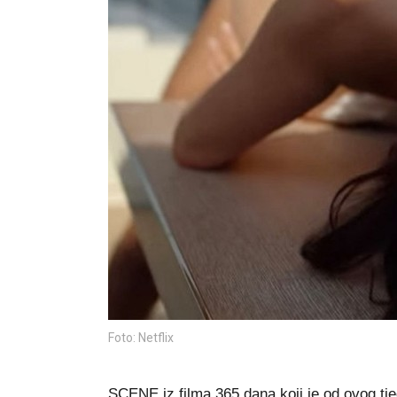
Foto: Netflix
SCENE iz filma 365 dana koji je od ovog tje