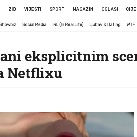
A
ZID
VIJESTI
SPORT
MAGAZIN
OGLASI
CIJE
 Showbiz
Social Media
IRL (In Real Life)
Ljubav & Dating
WTF
irani eksplicitnim sc
 Netflixu