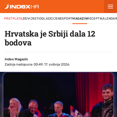
PRETPLATA
ZID
VIJESTI
OGLASI
CIJENE
SPORT
MAGAZIN
RECEPTI
KALENDA
Hrvatska je Srbiji dala 12
bodova
Index Magazin
Zadnja nadopuna: 00:49, 17. svibnja 2026.