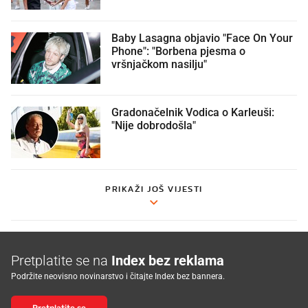
Baby Lasagna objavio "Face On Your
Phone": "Borbena pjesma o
vršnjačkom nasilju"
Gradonačelnik Vodica o Karleuši:
"Nije dobrodošla"
PRIKAŽI JOŠ VIJESTI
Pretplatite se na
Index bez reklama
Podržite neovisno novinarstvo i čitajte Index bez bannera.
Pretplatite se