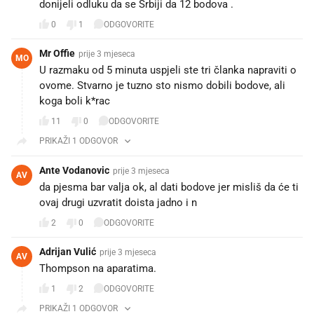
donijeli odluku da se Srbiji da 12 bodova .
0
1
ODGOVORITE
Mr Offie
prije 3 mjeseca
MO
U razmaku od 5 minuta uspjeli ste tri članka napraviti o
ovome. Stvarno je tuzno sto nismo dobili bodove, ali
koga boli k*rac
11
0
ODGOVORITE
PRIKAŽI 1 ODGOVOR
Ante Vodanovic
prije 3 mjeseca
AV
da pjesma bar valja ok, al dati bodove jer misliš da će ti
ovaj drugi uzvratit doista jadno i n
2
0
ODGOVORITE
Adrijan Vulić
prije 3 mjeseca
AV
Thompson na aparatima.
1
2
ODGOVORITE
PRIKAŽI 1 ODGOVOR