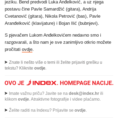
jeziku. Bend predvodi Luka Anđelković, a uz njega
postavu čine Pavle Samardžić (gitara), Andrija
Cvetanović (gitara), Nikola Petrović (bas), Pavle
Aranđelković (klavijature) i Bojan Ilić (bubnjevi).
S pjevačem Lukom Anđelkovićem nedavno smo i
razgovarali, a što nam je sve zanimljivo otkrio možete
pročitati
ovdje
.
Znate li nešto više o temi ili želite prijaviti grešku u
tekstu? Kliknite
ovdje
.
Imate važnu priču? Javite se na
desk@index.hr
ili
klikom
ovdje
. Atraktivne fotografije i videe plaćamo.
Želite raditi na Indexu? Prijavite se
ovdje
.