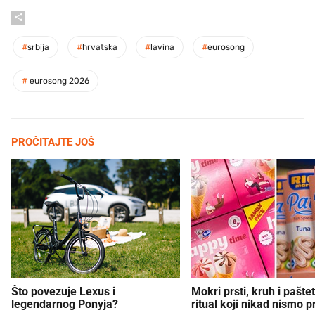
#
srbija
#
hrvatska
#
lavina
#
eurosong
#
eurosong 2026
PROČITAJTE JOŠ
Što povezuje Lexus i
Mokri prsti, kruh i paštet
legendarnog Ponyja?
ritual koji nikad nismo p