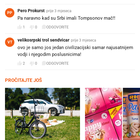
Pero Prokurst
prije 3 mjeseca
PP
Pa naravno kad su Srbi imali Tompsonov mač!! 😁
1
0
ODGOVORITE
velikosrpski trol sendvicar
prije 3 mjeseca
VT
ovo je samo jos jedan civilizacijski samar najusatnijem
vodji i njegodim poslusnicima!
2
0
ODGOVORITE
PROČITAJTE JOŠ