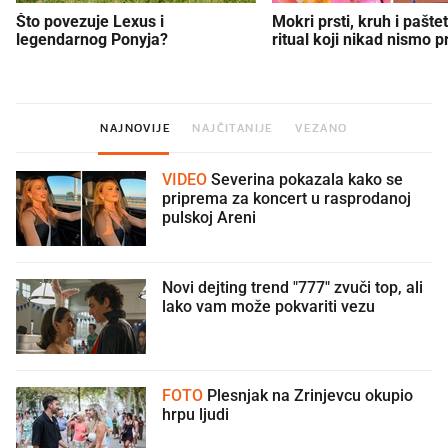
Što povezuje Lexus i
Mokri prsti, kruh i paštet
legendarnog Ponyja?
ritual koji nikad nismo p
NAJNOVIJE
NAJČITANIJE
VEZANO
VIDEO
Severina pokazala kako se
priprema za koncert u rasprodanoj
pulskoj Areni
Novi dejting trend "777" zvuči top, ali
lako vam može pokvariti vezu
FOTO
Plesnjak na Zrinjevcu okupio
hrpu ljudi