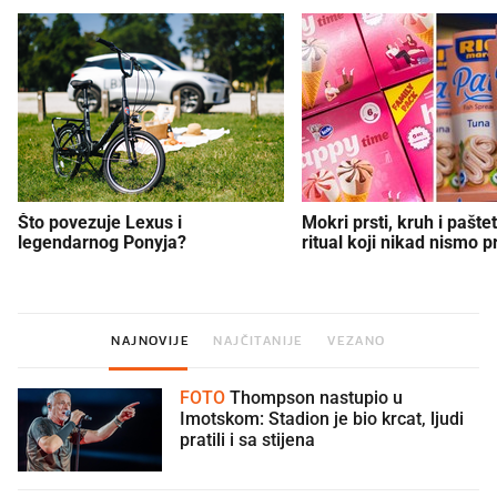
Što povezuje Lexus i
Mokri prsti, kruh i paštet
legendarnog Ponyja?
ritual koji nikad nismo p
NAJNOVIJE
NAJČITANIJE
VEZANO
FOTO
Thompson nastupio u
Imotskom: Stadion je bio krcat, ljudi
pratili i sa stijena