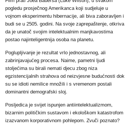
Film prati Joea Bauersa (Luke Wilson), u svakom
pogledu prosječnog Amerikanca koji sudjeluje u
vojnom eksperimentu hibernacije, ali biva zaboravljen i
budi se u 2505. godini. Na svoje zaprepaštenje, otkriva
da je unatoč svojim intelektualnim manjkavostima
postao najinteligentnija osoba na planetu.
Poglupljivanje je rezultat vrlo jednostavnog, ali
zabrinjavajućeg procesa. Naime, pametni ljudi
stoljećima su birali nemati djecu zbog niza
egzistencijalnih strahova od neizvjesne budućnosti dok
su se idioti nemilice množili i s vremenom postali
dominantni demografski sloj.
Posljedica je svijet ispunjen antiintelektualizmom,
bizarnim političkim sustavom i ekološkom katastrofom
izazvanom korporativnom pohlepom. Zvuči poznato?