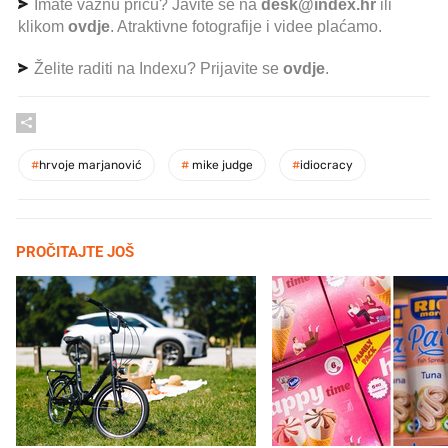
Imate važnu priču? Javite se na
desk@index.hr
ili
klikom
ovdje
. Atraktivne fotografije i videe plaćamo.
Želite raditi na Indexu? Prijavite se
ovdje
.
#
hrvoje marjanović
#
mike judge
#
idiocracy
PROČITAJTE JOŠ