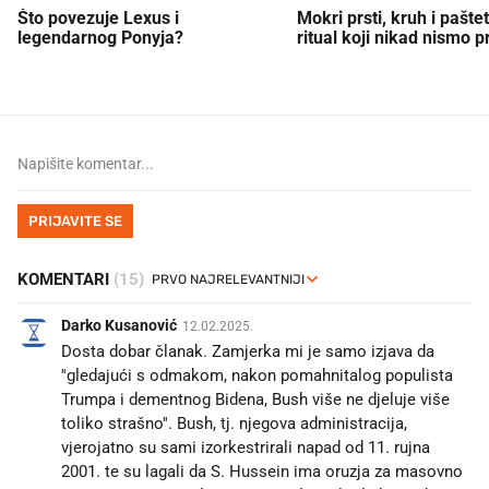
Što povezuje Lexus i
Mokri prsti, kruh i paštet
legendarnog Ponyja?
ritual koji nikad nismo p
PRIJAVITE SE
KOMENTARI
(15)
Darko Kusanović
12.02.2025.
Dosta dobar članak. Zamjerka mi je samo izjava da
''gledajući s odmakom, nakon pomahnitalog populista
Trumpa i dementnog Bidena, Bush više ne djeluje više
toliko strašno''. Bush, tj. njegova administracija,
vjerojatno su sami izorkestrirali napad od 11. rujna
2001. te su lagali da S. Hussein ima oruzja za masovno