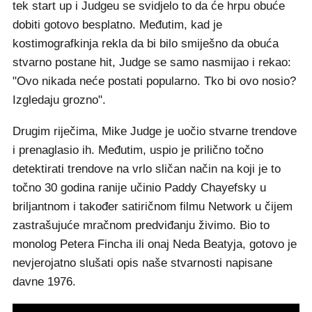
tek start up i Judgeu se svidjelo to da će hrpu obuće
dobiti gotovo besplatno. Međutim, kad je
kostimografkinja rekla da bi bilo smiješno da obuća
stvarno postane hit, Judge se samo nasmijao i rekao:
"Ovo nikada neće postati popularno. Tko bi ovo nosio?
Izgledaju grozno".
Drugim riječima, Mike Judge je uočio stvarne trendove
i prenaglasio ih. Međutim, uspio je prilično točno
detektirati trendove na vrlo sličan način na koji je to
točno 30 godina ranije učinio Paddy Chayefsky u
briljantnom i također satiričnom filmu Network u čijem
zastrašujuće mračnom predviđanju živimo. Bio to
monolog Petera Fincha ili onaj Neda Beatyja, gotovo je
nevjerojatno slušati opis naše stvarnosti napisane
davne 1976.