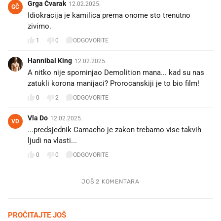
Grga Čvarak
12.02.2025.
GČ
Idiokracija je kamilica prema onome sto trenutno
zivimo.
1
0
ODGOVORITE
Hannibal King
12.02.2025.
A nitko nije spominjao Demolition mana... kad su nas
zatukli korona manijaci? Prorocanskiji je to bio film!
0
2
ODGOVORITE
Vla Do
12.02.2025.
VD
...predsjednik Camacho je zakon trebamo vise takvih
ljudi na vlasti...
0
0
ODGOVORITE
JOŠ 2 KOMENTARA
PROČITAJTE JOŠ