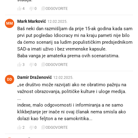
4
0
ODGOVORITE
Mark Marković
12.02.2025.
MM
Baš neki dan razmišljam da prije 15-ak godina kada sam
prvi put pogledao Idiocracy mi na kraju pameti nije bilo
da ćemo scenarij sa ludim populističkim predsjednikom
SAD-a imati uživo i bez vremenske kapsule.
Baba vanga je amaterka prema ovih scenaristima.
3
0
ODGOVORITE
Damir Draženović
12.02.2025.
DD
,,se društvo može razvijati ako ne obratimo pažnju na
važnost obrazovanja, političke kulture i uloge medija.
...
indexe, malo odgovornosti i informiranja a ne samo
klikbejtanje jer inače ni ovaj članak nema smisla ako
dolazi kao feljton a ne samokritika...
2
0
ODGOVORITE