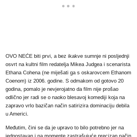
OVO NEĆE biti prvi, a bez ikakve sumnje ni posljednji
osvrt na kultni film redatelja Mikea Judgea i scenarista
Ethana Cohena (ne miješati ga s oskarovcem Ethanom
Coenom) iz 2006. godine. S odmakom od gotovo 20
godina, pomalo je nevjerojatno da film nije prošao
odlično jer radi se o naoko blesavoj komediji koja na
zapravo vrlo bazičan način satirizira dominaciju debila
u Americi.
Međutim, čini se da je upravo to bilo potrebno jer na
jednostavan i na momente zastrašujuće precizan način