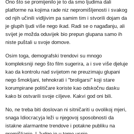
Ono što se promijenilo je to da smo ljudima dali
platforme na kojima rade niz nepromišljenosti i svakog
od njih učinili vidljivim pa samim tim i stvorili dojam da
je glupih ljudi više nego ikad. Radi se o nagađanju, ali
svijet je možda oduvijek bio prepun glupana samo ih
niste puštali u svoje domove.
Osim toga, demografski trendovi su mnogo
kompleksniji nego što film sugerira, a i sve više djeluje
kao da kontrolu nad svijetom ne preuzimaju glupani
nego šmokljani, tehnokrati i "broligarsi" koji stare
korumpirane političare koriste kao odskočnu dasku
kako bi ostvarili svoje ciljeve. Kakvi god oni bili.
No, ne treba biti doslovan ni sitničariti u ovolikoj mjeri,
snaga Idiocracyja leži u njegovoj sposobnosti da
istakne alarmantne trendove i potakne publiku na
promišljanje. I Judge je u tome uspio.