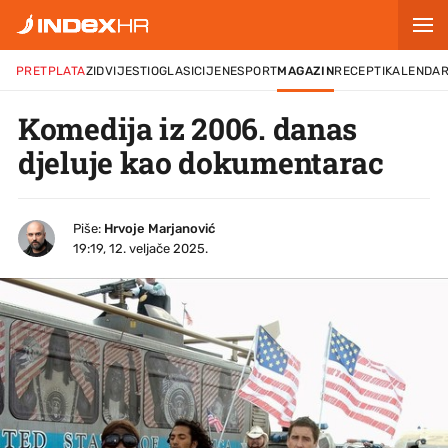
PRETPLATA
ZID
VIJESTI
OGLASI
CIJENE
SPORT
MAGAZIN
RECEPTI
KALENDA
Komedija iz 2006. danas
djeluje kao dokumentarac
Piše:
Hrvoje Marjanović
19:19, 12. veljače 2025.