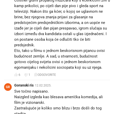
Costner glumi propalog muzičara koji s kćerkicom živi u
kamp prikolici, po cijeli dan pije pivo i gleda sport na
televiziji. Nakon što ga kćer, o kojoj se uglavnom ne
brine, bez njegova znanja prijavi za glasanje na
predstojećim predsjedničkim izborima, a on uopće ne
izađe jer je cijeli dan pijan prespavao, igrom slučaja su
izbori između dva kandidata ostali u glas izjednačeni. I
on postane osoba koja će odlučiti tko će biti
predsjednik.
Eto, tako u filmu o jednom beskorisnom pijancu ovisi
budućnost zemlje. A sad, u stvarnosti, budućnost
gotovo cijelog svijeta ovisi o jednom beskorisnom
egomanijaku i nekolicini sociopata koji su uz njega.
6
1
ODGOVORITE
Goranski ris
12.02.2025.
GR
Sve točno napisano.
Naizgled izgleda kao blesava američka komedija, ali
film je vizionarski.
Zastrašujuće je koliko smo blizu i brzo došli do tog
stadija.