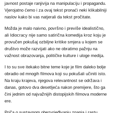
javnost postaje ranjivija na manipulaciju i propagandu.
Vjerojatno ćemo i za ovaj tekst pronaći neki klikabilniji
naslov kako bi vas natjerali da tekst pročitate.
Možda je malo naivno, površno i previše idealistično,
ali Idiocracy nije samo satirična komedija kroz koju je
provučen pokušaj ozbiljne kritike smjera u kojem se
društvo može razvijati ako ne obratimo pažnju na
važnost obrazovanja, političke kulture i uloge medija.
I to su sve itekako bitne teme koje je film daleko bolje
obradio od mnogih filmova koji su pokušali učiniti isto.
Na kraju krajeva, njegova relevantnost se održava i
danas, gotovo dva desetljeća nakon premijere, što ga
čini jednim od najvažnijih distopijskih filmova moderne
ere.
Priča o sustavnom obezvrjeđivanju znanja i rastu