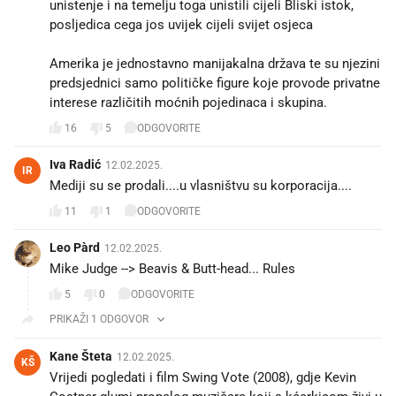
unistenje i na temelju toga unistili cijeli Bliski istok,
posljedica cega jos uvijek cijeli svijet osjeca
Amerika je jednostavno manijakalna država te su njezini
predsjednici samo političke figure koje provode privatne
interese različitih moćnih pojedinaca i skupina.
16
5
ODGOVORITE
Iva Radić
12.02.2025.
IR
Mediji su se prodali....u vlasništvu su korporacija....
11
1
ODGOVORITE
Leo Pàrd
12.02.2025.
Mike Judge --> Beavis & Butt-head... Rules 🤟
5
0
ODGOVORITE
PRIKAŽI 1 ODGOVOR
Kane Šteta
12.02.2025.
KŠ
Vrijedi pogledati i film Swing Vote (2008), gdje Kevin