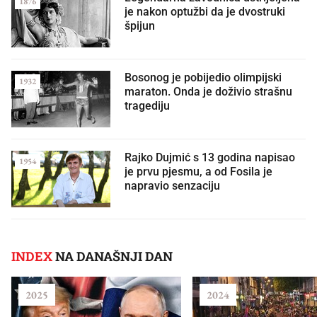
1876
je nakon optužbi da je dvostruki
špijun
Bosonog je pobijedio olimpijski
1932
maraton. Onda je doživio strašnu
tragediju
Rajko Dujmić s 13 godina napisao
1954
je prvu pjesmu, a od Fosila je
napravio senzaciju
INDEX
NA DANAŠNJI DAN
2025
2024