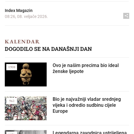
Index Magazin
08:26, 08. veljače 2026.
KALENDAR
DOGODILO SE NA DANAŠNJI DAN
Ovo je našim precima bio ideal
1908
ženske ljepote
Bio je najvažniji vladar srednjeg
962
vijeka i odredio sudbinu cijele
Europe
Legendarna zavodnica ustrijeljena