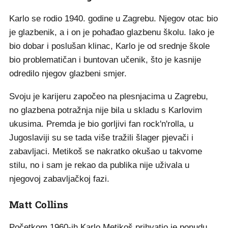
Karlo se rodio 1940. godine u Zagrebu. Njegov otac bio
je glazbenik, a i on je pohađao glazbenu školu. Iako je
bio dobar i poslušan klinac, Karlo je od srednje škole
bio problematičan i buntovan učenik, što je kasnije
odredilo njegov glazbeni smjer.
Svoju je karijeru započeo na plesnjacima u Zagrebu,
no glazbena potražnja nije bila u skladu s Karlovim
ukusima. Premda je bio gorljivi fan rock'n'rolla, u
Jugoslaviji su se tada više tražili šlager pjevači i
zabavljaci. Metikoš se nakratko okušao u takvome
stilu, no i sam je rekao da publika nije uživala u
njegovoj zabavljačkoj fazi.
Matt Collins
Početkom 1960-ih Karlo Metikoš prihvatio je ponudu