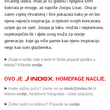
srčanog udara. Imao je 51 godinu i njegova smrt
šokirala je mnoge, ali najviše Josipu Lisac. Ona je
zatim cijeloj Hrvatskoj i šire pokazala kako je on bio
njena najveća inspiracija, a tijekom svojih koncerata
uvijek ga se sjeti. Josipa je tako, možda i neplanirano,
ovjekovječila lik i djelo svog muža za novije
generacije, koje ga više pamte kao njenu inspiraciju
nego kao solo glazbenika.
Znate li nešto više o temi ili želite prijaviti grešku u
tekstu? Kliknite
ovdje
.
Imate važnu priču? Javite se na
desk@index.hr
ili
klikom
ovdje
. Atraktivne fotografije i videe plaćamo.
Želite raditi na Indexu? Prijavite se
ovdje
.