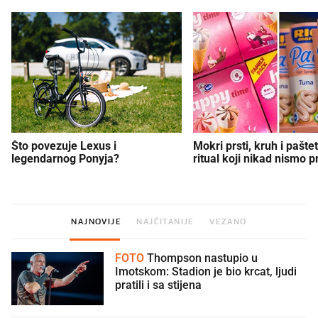
Što povezuje Lexus i
Mokri prsti, kruh i paštet
legendarnog Ponyja?
ritual koji nikad nismo p
NAJNOVIJE
NAJČITANIJE
VEZANO
FOTO
Thompson nastupio u
Imotskom: Stadion je bio krcat, ljudi
pratili i sa stijena