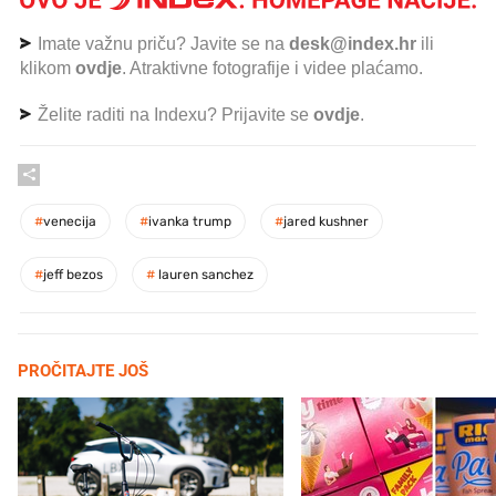
Imate važnu priču? Javite se na
desk@index.hr
ili
klikom
ovdje
. Atraktivne fotografije i videe plaćamo.
Želite raditi na Indexu? Prijavite se
ovdje
.
#
venecija
#
ivanka trump
#
jared kushner
#
jeff bezos
#
lauren sanchez
PROČITAJTE JOŠ