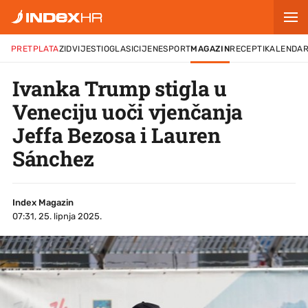
PRETPLATA
ZID
VIJESTI
OGLASI
CIJENE
SPORT
MAGAZIN
RECEPTI
KALENDA
Ivanka Trump stigla u
Veneciju uoči vjenčanja
Jeffa Bezosa i Lauren
Sánchez
Index Magazin
07:31, 25. lipnja 2025.