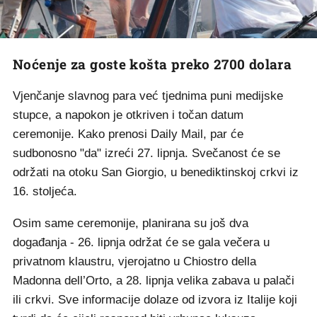
Noćenje za goste košta preko 2700 dolara
Vjenčanje slavnog para već tjednima puni medijske
stupce, a napokon je otkriven i točan datum
ceremonije. Kako prenosi Daily Mail, par će
sudbonosno "da" izreći 27. lipnja. Svečanost će se
održati na otoku San Giorgio, u benediktinskoj crkvi iz
16. stoljeća.
Osim same ceremonije, planirana su još dva
događanja - 26. lipnja održat će se gala večera u
privatnom klaustru, vjerojatno u Chiostro della
Madonna dell’Orto, a 28. lipnja velika zabava u palači
ili crkvi. Sve informacije dolaze od izvora iz Italije koji