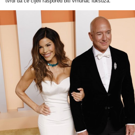
tvrdi da će cijeli raspored biti vrhunac luksuza.