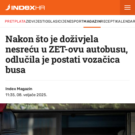
PRETPLATA
ZID
VIJESTI
OGLASI
CIJENE
SPORT
MAGAZIN
RECEPTI
KALENDA
Nakon što je doživjela
nesreću u ZET-ovu autobusu,
odlučila je postati vozačica
busa
Index Magazin
11:35, 08. veljače 2025.