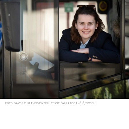
FOTO: DAVOR PUKLAVEC/PIXSELL, TEKST: PAULA BOSANČIĆ/PIXSELL