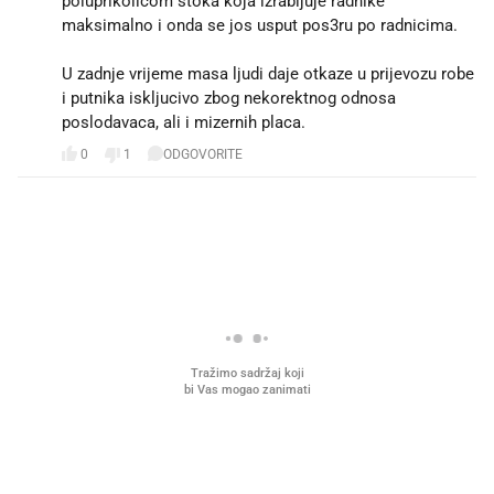
maksimalno i onda se jos usput pos3ru po radnicima.
U zadnje vrijeme masa ljudi daje otkaze u prijevozu robe
i putnika iskljucivo zbog nekorektnog odnosa
poslodavaca, ali i mizernih placa.
0
1
ODGOVORITE
PROČITAJTE JOŠ
Što povezuje Lexus i
Mokri prsti, kruh i paštet
legendarnog Ponyja?
ritual koji nikad nismo p