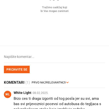
Što povezuje Lexus i
Mokri prsti, kruh i paštet
legendarnog Ponyja?
ritual koji nikad nismo p
PRIJAVITE SE
KOMENTARI
(1)
White Light
08.02.2025.
WL
Brzo ces ti draga izgoriti od tog posla jer su svi, ama
bas svi prijevoznici pocevsi od autobusa do tegljaca s
poluprikolicom stoka koja izrabljuje radnike