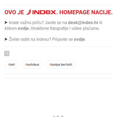
Imate važnu priču? Javite se na
desk@index.hr
ili
klikom
ovdje
. Atraktivne fotografije i videe plaćamo.
Želite raditi na Indexu? Prijavite se
ovdje
.
#
zet
#
autobus
#
josipa bartolić
PROČITAJTE JOŠ