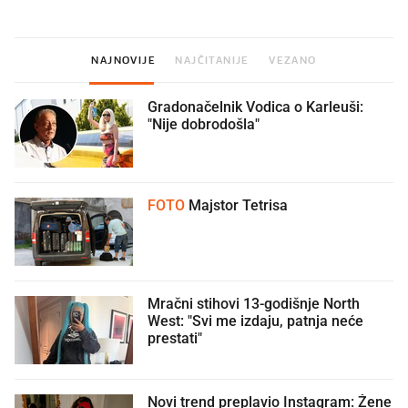
NAJNOVIJE
NAJČITANIJE
VEZANO
Gradonačelnik Vodica o Karleuši:
"Nije dobrodošla"
FOTO
Majstor Tetrisa
Mračni stihovi 13-godišnje North
West: "Svi me izdaju, patnja neće
prestati"
Novi trend preplavio Instagram: Žene