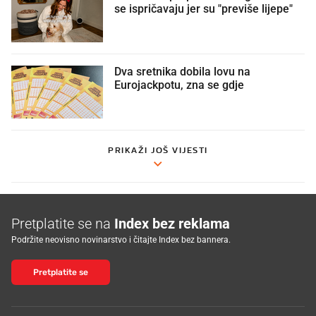
se ispričavaju jer su "previše lijepe"
Dva sretnika dobila lovu na
Eurojackpotu, zna se gdje
PRIKAŽI JOŠ VIJESTI
Pretplatite se na
Index bez reklama
Podržite neovisno novinarstvo i čitajte Index bez bannera.
Pretplatite se