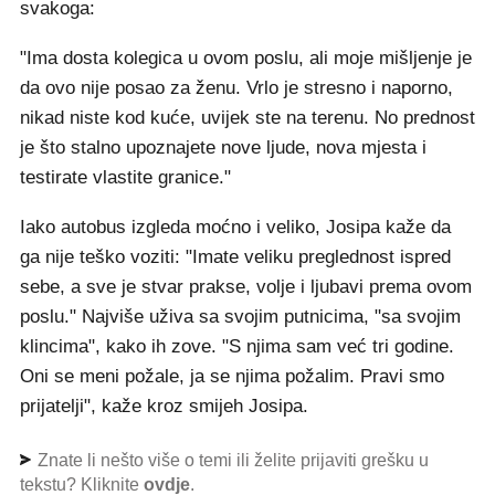
svakoga:
"Ima dosta kolegica u ovom poslu, ali moje mišljenje je
da ovo nije posao za ženu. Vrlo je stresno i naporno,
nikad niste kod kuće, uvijek ste na terenu. No prednost
je što stalno upoznajete nove ljude, nova mjesta i
testirate vlastite granice."
Iako autobus izgleda moćno i veliko, Josipa kaže da
ga nije teško voziti: "Imate veliku preglednost ispred
sebe, a sve je stvar prakse, volje i ljubavi prema ovom
poslu." Najviše uživa sa svojim putnicima, "sa svojim
klincima", kako ih zove. "S njima sam već tri godine.
Oni se meni požale, ja se njima požalim. Pravi smo
prijatelji", kaže kroz smijeh Josipa.
Znate li nešto više o temi ili želite prijaviti grešku u
tekstu? Kliknite
ovdje
.