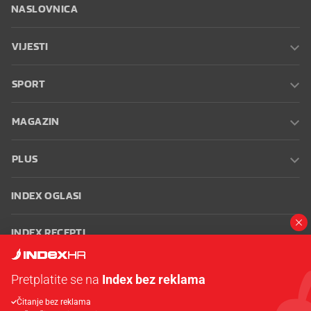
NASLOVNICA
VIJESTI
SPORT
MAGAZIN
PLUS
INDEX OGLASI
INDEX RECEPTI
INFO
Pretplatite se na
Index bez reklama
Čitanje bez reklama
Oglašavanje
Zaposli se na Indexu
Kontakt
Impressum
Uvjeti