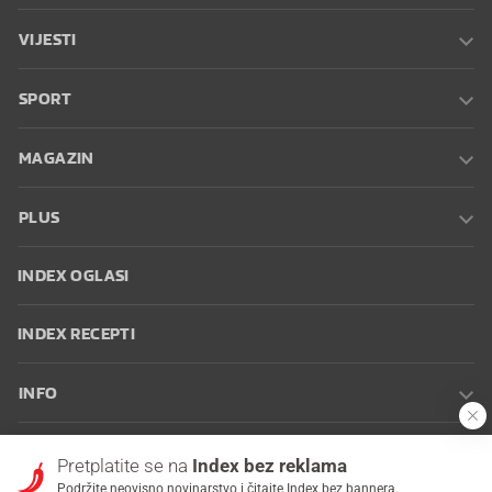
VIJESTI
SPORT
MAGAZIN
PLUS
INDEX OGLASI
INDEX RECEPTI
INFO
Oglašavanje
Zaposli se na Indexu
Kontakt
Impressum
Uvjeti
Pretplatite se na
Index bez reklama
korištenja
Postavke kolačića
Podržite neovisno novinarstvo i čitajte Index bez bannera.