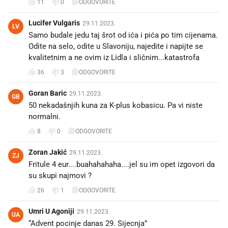
11
0
ODGOVORITE
Lucifer Vulgaris
29.11.2023.
LV
Samo budale jedu taj šrot od ića i pića po tim cijenama.
Odite na selo, odite u Slavoniju, najedite i napijte se
kvalitetnim a ne ovim iz Lidla i sličnim...katastrofa
36
3
ODGOVORITE
Goran Baric
29.11.2023.
GB
50 nekadašnjih kuna za K-plus kobasicu. Pa vi niste
normalni.
8
0
ODGOVORITE
Zoran Jakić
29.11.2023.
ZJ
Fritule 4 eur....buahahahaha....jel su im opet izgovori da
su skupi najmovi ?
26
1
ODGOVORITE
Umri U Agoniji
29.11.2023.
UA
“Advent pocinje danas 29. Sijecnja”