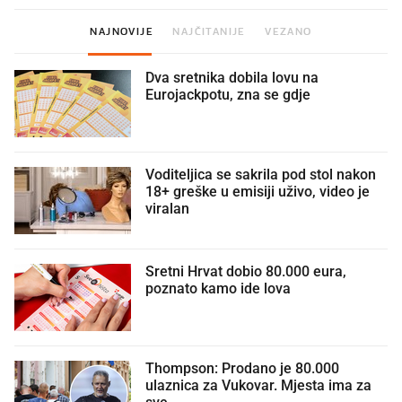
NAJNOVIJE
NAJČITANIJE
VEZANO
Dva sretnika dobila lovu na
Eurojackpotu, zna se gdje
Voditeljica se sakrila pod stol nakon
18+ greške u emisiji uživo, video je
viralan
Sretni Hrvat dobio 80.000 eura,
poznato kamo ide lova
Thompson: Prodano je 80.000
ulaznica za Vukovar. Mjesta ima za