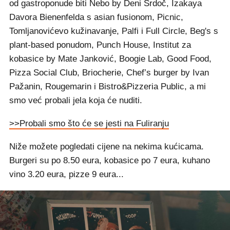
od gastroponude biti Nebo by Deni Srdoč, Izakaya
Davora Bienenfelda s asian fusionom, Picnic,
Tomljanovićevo kužinavanje, Palfi i Full Circle, Beg's s
plant-based ponudom, Punch House, Institut za
kobasice by Mate Janković, Boogie Lab, Good Food,
Pizza Social Club, Briocherie, Chef’s burger by Ivan
Pažanin, Rougemarin i Bistro&Pizzeria Public, a mi
smo već probali jela koja će nuditi.
>>Probali smo što će se jesti na Fuliranju
Niže možete pogledati cijene na nekima kućicama.
Burgeri su po 8.50 eura, kobasice po 7 eura, kuhano
vino 3.20 eura, pizze 9 eura...