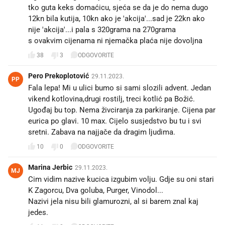
tko guta keks domaćicu, sjeća se da je do nema dugo
12kn bila kutija, 10kn ako je 'akcija'...sad je 22kn ako
nije 'akcija'...i pala s 320grama na 270grama
s ovakvim cijenama ni njemačka plaća nije dovoljna
38
3
ODGOVORITE
Pero Prekoplotović
29.11.2023.
PP
Fala lepa! Mi u ulici bumo si sami slozili advent. Jedan
vikend kotlovina,drugi rostilj, treci kotlić pa Božić.
Ugođaj bu top. Nema živciranja za parkiranje. Cijena par
eurica po glavi. 10 max. Cijelo susjedstvo bu tu i svi
sretni. Zabava na najjače da dragim ljudima.
10
0
ODGOVORITE
Marina Jerbic
29.11.2023.
MJ
Cim vidim nazive kucica izgubim volju. Gdje su oni stari
K Zagorcu, Dva goluba, Purger, Vinodol...
Nazivi jela nisu bili glamurozni, al si barem znal kaj
jedes.