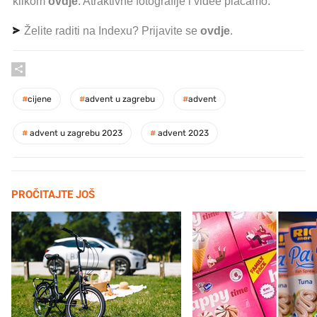
klikom
ovdje
. Atraktivne fotografije i videe plaćamo.
Želite raditi na Indexu? Prijavite se
ovdje
.
#
cijene
#
advent u zagrebu
#
advent
#
advent u zagrebu 2023
#
advent 2023
PROČITAJTE JOŠ