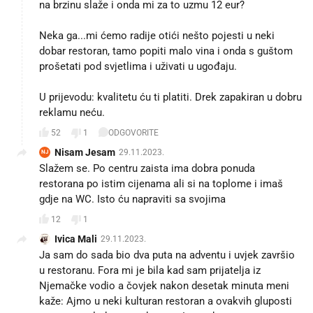
na brzinu slaže i onda mi za to uzmu 12 eur?
Neka ga...mi ćemo radije otići nešto pojesti u neki
dobar restoran, tamo popiti malo vina i onda s guštom
prošetati pod svjetlima i uživati u ugođaju.
U prijevodu: kvalitetu ću ti platiti. Drek zapakiran u dobru
reklamu neću.
52
1
ODGOVORITE
Nisam Jesam
29.11.2023.
NJ
Slažem se. Po centru zaista ima dobra ponuda
restorana po istim cijenama ali si na toplome i imaš
gdje na WC. Isto ću napraviti sa svojima
12
1
Ivica Mali
29.11.2023.
Ja sam do sada bio dva puta na adventu i uvjek završio
u restoranu. Fora mi je bila kad sam prijatelja iz
Njemačke vodio a čovjek nakon desetak minuta meni
kaže: Ajmo u neki kulturan restoran a ovakvih gluposti