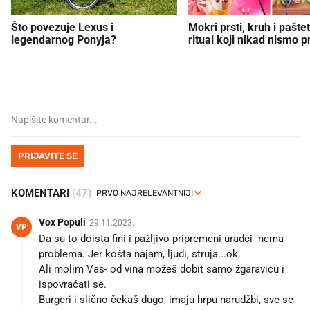
Što povezuje Lexus i
Mokri prsti, kruh i paštet
legendarnog Ponyja?
ritual koji nikad nismo p
PRIJAVITE SE
KOMENTARI
(47)
Vox Populi
29.11.2023.
VP
Da su to doista fini i pažljivo pripremeni uradci- nema
problema. Jer košta najam, ljudi, struja...ok.
Ali molim Vas- od vina možeš dobit samo žgaravicu i
ispovraćati se.
Burgeri i slično-čekaš dugo, imaju hrpu narudžbi, sve se