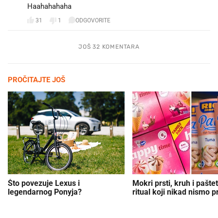
Haahahahaha
31
1
ODGOVORITE
JOŠ 32 KOMENTARA
PROČITAJTE JOŠ
Što povezuje Lexus i
Mokri prsti, kruh i paštet
legendarnog Ponyja?
ritual koji nikad nismo p