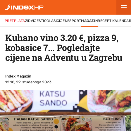
PRETPLATA
ZID
VIJESTI
OGLASI
CIJENE
SPORT
MAGAZIN
RECEPTI
KALENDA
Kuhano vino 3.20 €, pizza 9,
kobasice 7... Pogledajte
cijene na Adventu u Zagrebu
Index Magazin
12:18, 29. studenoga 2023.