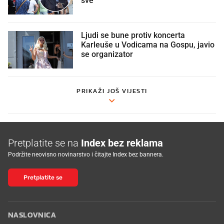
sve
Ljudi se bune protiv koncerta
Karleuše u Vodicama na Gospu, javio
se organizator
PRIKAŽI JOŠ VIJESTI
Pretplatite se na
Index bez reklama
Podržite neovisno novinarstvo i čitajte Index bez bannera.
Pretplatite se
NASLOVNICA