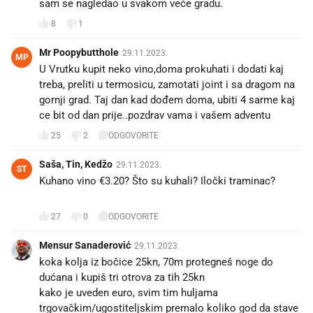
sam se nagledao u svakom veće gradu.
8
1
Mr Poopybutthole
29.11.2023.
MP
U Vrutku kupit neko vino,doma prokuhati i dodati kaj
treba, preliti u termosicu, zamotati joint i sa dragom na
gornji grad. Taj dan kad dođem doma, ubiti 4 sarme kaj
ce bit od dan prije..pozdrav vama i vašem adventu
25
2
ODGOVORITE
Saša, Tin, Kedžo
29.11.2023.
ST
Kuhano vino €3.20? Što su kuhali? Iločki traminac?
🤣🤣🤣
27
0
ODGOVORITE
Mensur Sanaderović
29.11.2023.
koka kolja iz bočice 25kn, 70m protegneš noge do
dućana i kupiš tri otrova za tih 25kn
kako je uveden euro, svim tim huljama
trgovačkim/ugostiteljskim premalo koliko god da stave