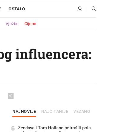
E
OSTALO
Vježbe
Cijene
og influencera:
NAJNOVIJE
NAJČITANIJE
VEZANO
6
Zendaya i Tom Holland potrošili pola