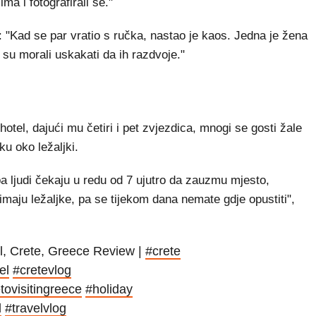
ima i fotografirali se."
a: "Kad se par vratio s ručka, nastao je kaos. Jedna je žena
 su morali uskakati da ih razdvoje."
hotel, dajući mu četiri i pet zvjezdica, mnogi se gosti žale
ku oko ležaljki.
 pa ljudi čekaju u redu od 7 ujutro da zauzmu mjesto,
zimaju ležaljke, pa se tijekom dana nemate gdje opustiti",
, Crete, Greece Review |
#crete
el
#cretevlog
ovisitingreece
#holiday
d
#travelvlog