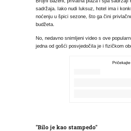
Brojni bazeni, privatna plaža i spa sadržaji
sadržaja. Iako nudi luksuz, hotel ima i kon
noćenju u špici sezone, što ga čini privlačn
budžeta.
No, nedavno snimljeni video s ove popularne
jedna od gošći posvjedočila je i fizičkom o
"Bilo je kao stampedo"