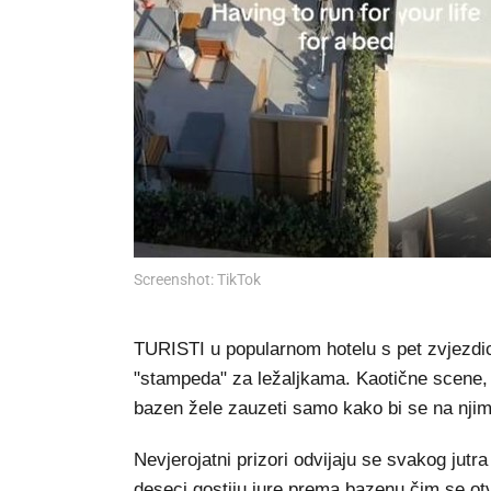
Screenshot: TikTok
TURISTI u popularnom hotelu s pet zvjezdica
"stampeda" za ležaljkama. Kaotične scene, ka
bazen žele zauzeti samo kako bi se na njima 
Nevjerojatni prizori odvijaju se svakog jut
deseci gostiju jure prema bazenu čim se otvo