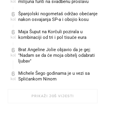
kol
milijuna funti na svadbenu proslavu
6
Španjolski nogometaš održao obećanje
kol
nakon osvajanja SP-a i obojio kosu
6
Maja Šuput na Korčuli pozirala u
kol
kombinaciji od tri i pol tisuće eura
6
Brat Angeline Jolie objavio da je gej:
kol
"Nadam se da će moja obitelj odabrati
ljubav"
6
Michele Šego godinama je u vezi sa
kol
Splićankom Ninom
PRIKAŽI JOŠ VIJESTI