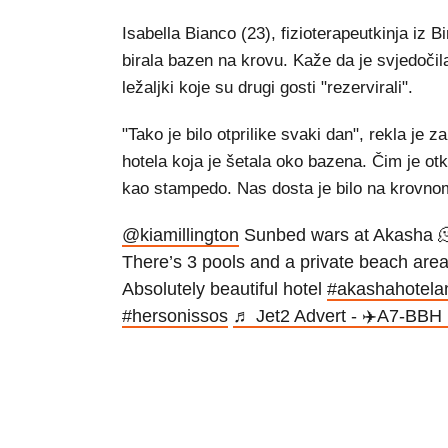
Isabella Bianco (23), fizioterapeutkinja iz B
birala bazen na krovu. Kaže da je svjedočila
ležaljki koje su drugi gosti "rezervirali".
"Tako je bilo otprilike svaki dan", rekla je
hotela koja je šetala oko bazena. Čim je otku
kao stampedo. Nas dosta je bilo na krovno
@kiamillington
Sunbed wars at Akasha 🫠
There’s 3 pools and a private beach area
Absolutely beautiful hotel
#akashahotela
#hersonissos
♬ Jet2 Advert - ✈️A7-BBH