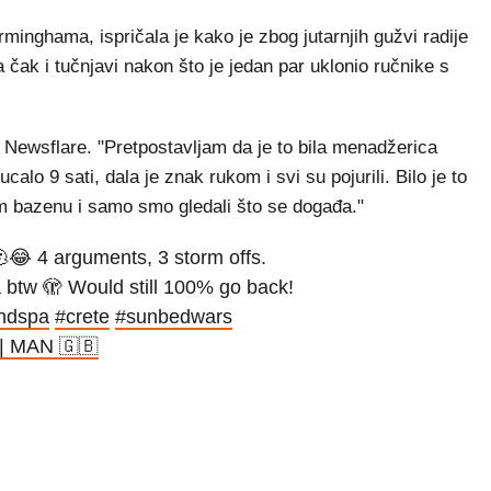
irminghama, ispričala je kako je zbog jutarnjih gužvi radije
 čak i tučnjavi nakon što je jedan par uklonio ručnike s
 za Newsflare. "Pretpostavljam da je to bila menadžerica
calo 9 sati, dala je znak rukom i svi su pojurili. Bilo je to
m bazenu i samo smo gledali što se događa."
😂 4 arguments, 3 storm offs.
 btw 🫣 Would still 100% go back!
ndspa
#crete
#sunbedwars
 | MAN 🇬🇧