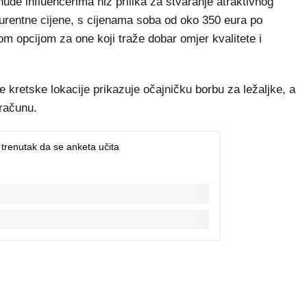
 nude influencerima niz prilika za stvaranje atraktivnog
kurentne cijene, s cijenama soba od oko 350 eura po
om opcijom za one koji traže dobar omjer kvalitete i
 kretske lokacije prikazuje očajničku borbu za ležaljke, a
bračunu.