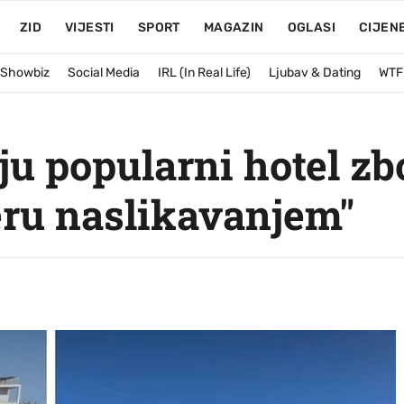
ZID
VIJESTI
SPORT
MAGAZIN
OGLASI
CIJEN
& Showbiz
Social Media
IRL (In Real Life)
Ljubav & Dating
WTF
ju popularni hotel zb
ru naslikavanjem"