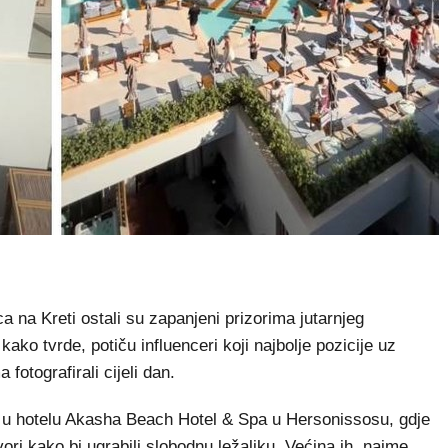
 na Kreti ostali su zapanjeni prizorima jutarnjeg
ko tvrde, potiču influenceri koji najbolje pozicije uz
fotografirali cijeli dan.
ra u hotelu Akasha Beach Hotel & Spa u Hersonissosu, gdje
ri kako bi ugrabili slobodnu ležaljku. Većina ih, naime,