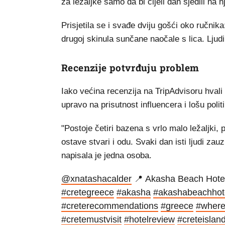
za ležaljke samo da bi cijeli dan sjedili na nj
Prisjetila se i svađe dviju gošći oko ručnik
drugoj skinula sunčane naočale s lica. Ljudi
Recenzije potvrđuju problem
Iako većina recenzija na TripAdvisoru hvali 
upravo na prisutnost influencera i lošu politi
"Postoje četiri bazena s vrlo malo ležaljki,
ostave stvari i odu. Svaki dan isti ljudi zau
napisala je jedna osoba.
@xnatashacalder
📍 Akasha Beach Hotel
#cretegreece
#akasha
#akashabeachhot
#creterecommendations
#greece
#wheret
#cretemustvisit
#hotelreview
#creteislan