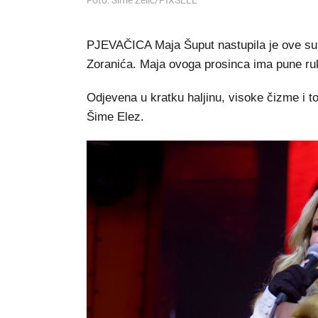
Foto: Sime Zelic/PIXSELL
PJEVAČICA Maja Šuput nastupila je ove sub
Zoranića. Maja ovoga prosinca ima pune ru
Odjevena u kratku haljinu, visoke čizme i top
Šime Elez.