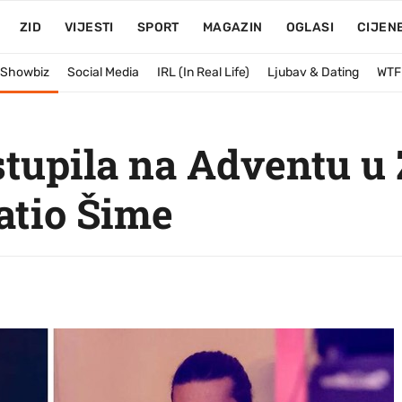
ZID
VIJESTI
SPORT
MAGAZIN
OGLASI
CIJEN
& Showbiz
Social Media
IRL (In Real Life)
Ljubav & Dating
WTF
tupila na Adventu u 
ratio Šime