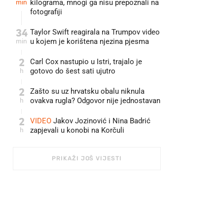
min
kilograma, mnogi ga nisu prepoznali na
fotografiji
34
Taylor Swift reagirala na Trumpov video
min
u kojem je korištena njezina pjesma
2
Carl Cox nastupio u Istri, trajalo je
h
gotovo do šest sati ujutro
2
Zašto su uz hrvatsku obalu niknula
h
ovakva rugla? Odgovor nije jednostavan
2
VIDEO
Jakov Jozinović i Nina Badrić
h
zapjevali u konobi na Korčuli
PRIKAŽI JOŠ VIJESTI