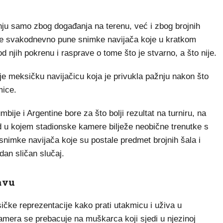
u samo zbog događanja na terenu, već i zbog brojnih
eže svakodnevno pune snimke navijača koje u kratkom
 njih pokrenu i rasprave o tome što je stvarno, a što nije.
uje meksičku navijačicu koja je privukla pažnju nakon što
mice.
ije i Argentine bore za što bolji rezultat na turniru, na
d u kojem stadionske kamere bilježe neobične trenutke s
 snimke navijača koje su postale predmet brojnih šala i
dan sličan slučaj.
avu
ičke reprezentacije kako prati utakmicu i uživa u
amera se prebacuje na muškarca koji sjedi u njezinoj