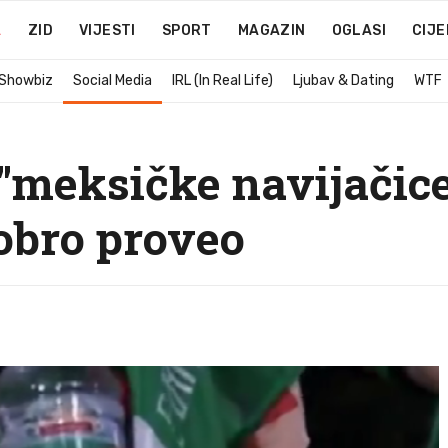
A
ZID
VIJESTI
SPORT
MAGAZIN
OGLASI
CIJE
 Showbiz
Social Media
IRL (In Real Life)
Ljubav & Dating
WTF
"meksičke navijačice
dobro proveo