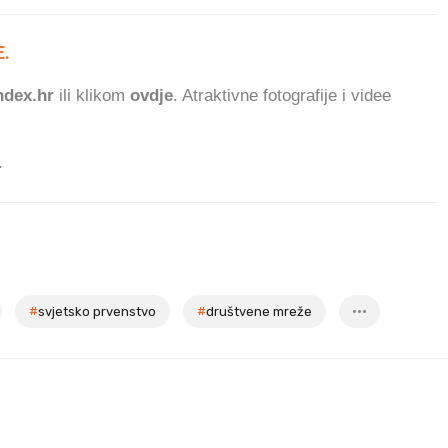
.
136.870
dex.hr
ili klikom
ovdje
. Atraktivne fotografije i videe
.
#
svjetsko prvenstvo
#
društvene mreže