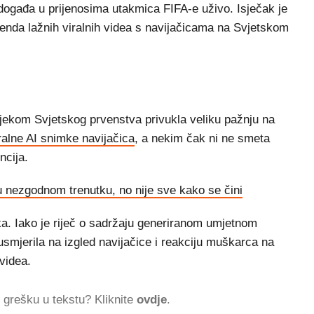
 događa u prijenosima utakmica FIFA-e uživo. Isječak je
trenda lažnih viralnih videa s navijačicama na Svjetskom
ijekom Svjetskog prvenstva privukla veliku pažnju na
ralne AI snimke navijačica
, a nekim čak ni ne smeta
encija.
 nezgodnom trenutku, no nije sve kako se čini
ka. Iako je riječ o sadržaju generiranom umjetnom
usmjerila na izgled navijačice i reakciju muškarca na
 videa.
ti grešku u tekstu? Kliknite
ovdje
.