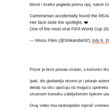
blizini i kratko pogleda prema njoj, nakon 
Cameraman accidentally found the REAL s
Her face stole the spotlight. ❤️
One of the most viral FIFA World Cup 
— Missu Files (@Shikandar92)
July 6, 
Prizor je brzo postao viralan, a korisnici 
Ipak, dio gledatelja otvorio je i pitanje aute
detalji na slici upućuju na moguću upotrebu 
stvarnom trenutku zabilježenom tijekom ut
Ovaj video ima nedosljedan mjerač vremena 