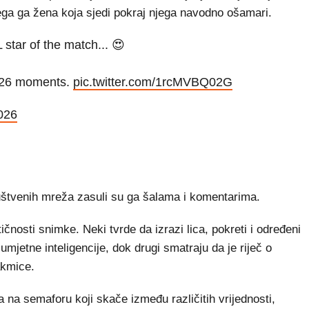
čega ga žena koja sjedi pokraj njega navodno ošamari.
tar of the match... 😍
2026 moments.
pic.twitter.com/1rcMVBQ02G
2026
društvenih mreža zasuli su ga šalama i komentarima.
ntičnosti snimke. Neki tvrde da izrazi lica, pokreti i određeni
umjetne inteligencije, dok drugi smatraju da je riječ o
akmice.
na semaforu koji skače između različitih vrijednosti,