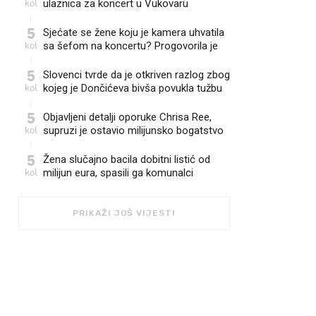
kol
ulaznica za koncert u Vukovaru
5
Sjećate se žene koju je kamera uhvatila
kol
sa šefom na koncertu? Progovorila je
5
Slovenci tvrde da je otkriven razlog zbog
kol
kojeg je Dončićeva bivša povukla tužbu
5
Objavljeni detalji oporuke Chrisa Ree,
kol
supruzi je ostavio milijunsko bogatstvo
5
Žena slučajno bacila dobitni listić od
kol
milijun eura, spasili ga komunalci
PRIKAŽI JOŠ VIJESTI