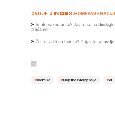
OVO JE
.
HOMEPAGE NACIJE
Imate važnu priču? Javite se na
desk@in
plaćamo.
Želite raditi na Indexu? Prijavite se
ovdje
#
meksiko
#
umjetna inteligencija
#
ai