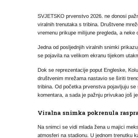
SVJETSKO prvenstvo 2026. ne donosi pažnj
viralnih trenutaka s tribina. Društvene mr
vremenu prikupe milijune pregleda, a neke od
Jedna od posljednjih viralnih snimki prikaz
se pojavila na velikom ekranu tijekom utak
Dok se reprezentacije poput Engleske, Kolumb
društvenim mrežama nastavio se širiti tren
tribina. Od početka prvenstva pojavljuju se
komentara, a sada je pažnju privukao još je
Viralna snimka pokrenula raspr
Na snimci se vidi mlada žena u majici meks
atmosferi na stadionu. U jednom trenutku k