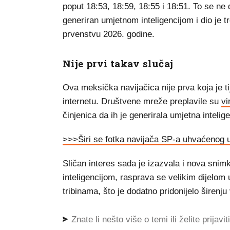
poput 18:53, 18:59, 18:55 i 18:51. To se ne
generiran umjetnom inteligencijom i dio je 
prvenstvu 2026. godine.
Nije prvi takav slučaj
Ova meksička navijačica nije prva koja je t
internetu. Društvene mreže preplavile su
vi
činjenica da ih je generirala umjetna intelig
>>>Širi se fotka navijača SP-a uhvaćenog u
Sličan interes sada je izazvala i nova snim
inteligencijom, rasprava se velikim dijelom 
tribinama, što je dodatno pridonijelo širenju
Znate li nešto više o temi ili želite prijavi