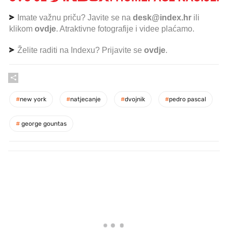
Imate važnu priču? Javite se na
desk@index.hr
ili
klikom
ovdje
. Atraktivne fotografije i videe plaćamo.
Želite raditi na Indexu? Prijavite se
ovdje
.
#
new york
#
natjecanje
#
dvojnik
#
pedro pascal
#
george gountas
PROČITAJTE JOŠ