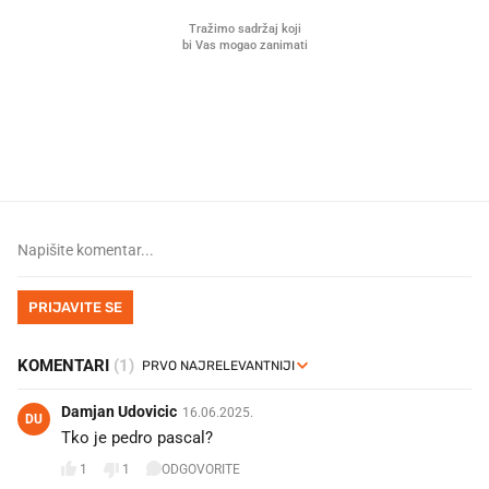
Što povezuje Lexus i
Mokri prsti, kruh i paštet
legendarnog Ponyja?
ritual koji nikad nismo p
PRIJAVITE SE
KOMENTARI
(1)
Damjan Udovicic
16.06.2025.
DU
Tko je pedro pascal?
1
1
ODGOVORITE