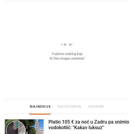
PROČITAJTE JOŠ
Što povezuje Lexus i
Mokri prsti, kruh i paštet
legendarnog Ponyja?
ritual koji nikad nismo p
NAJNOVIJE
NAJČITANIJE
VEZANO
Platio 105 € za noć u Zadru pa snimio
vodokotlić: "Kakav luksuz"