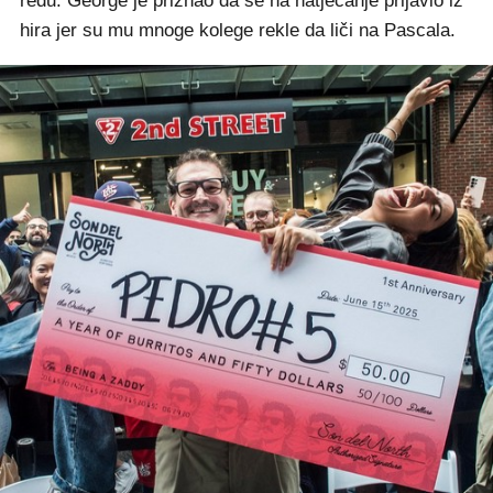
redu. George je priznao da se na natjecanje prijavio iz
hira jer su mu mnoge kolege rekle da liči na Pascala.