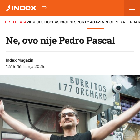
PRETPLATA
ZID
VIJESTI
OGLASI
CIJENE
SPORT
MAGAZIN
RECEPTI
KALENDA
Ne, ovo nije Pedro Pascal
Index Magazin
12:15, 16. lipnja 2025.