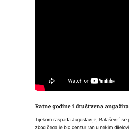
Ratne godine i društvena angažir
Tijekom raspada Jugoslavije, Balašević se 
zbog čega je bio cenzuriran u nekim dijelovi