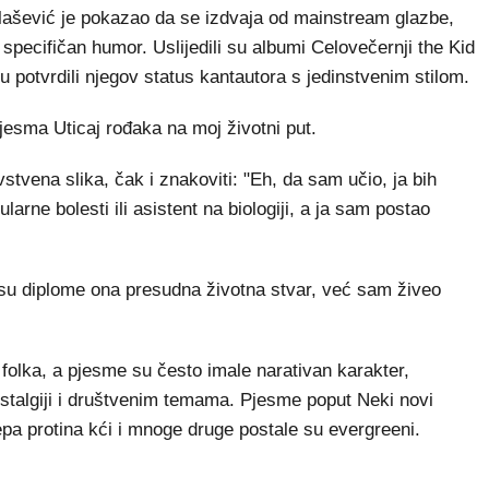
ašević je pokazao da se izdvaja od mainstream glazbe,
specifičan humor. Uslijedili su albumi Celovečernji the Kid
su potvrdili njegov status kantautora s jedinstvenim stilom.
jesma Uticaj rođaka na moj životni put.
tvena slika, čak i znakoviti: "Eh, da sam učio, ja bih
arne bolesti ili asistent na biologiji, a ja sam postao
a su diplome ona presudna životna stvar, već sam živeo
 folka, a pjesme su često imale narativan karakter,
nostalgiji i društvenim temama. Pjesme poput Neki novi
epa protina kći i mnoge druge postale su evergreeni.