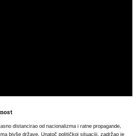
anost
jasno distancirao od nacionalizma i ratne propagande,
ma bivše države. Unatoč političkoj situaciji, zadržao je