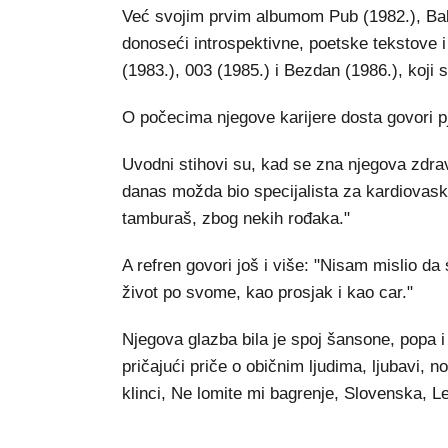
Već svojim prvim albumom Pub (1982.), Bal
donoseći introspektivne, poetske tekstove i 
(1983.), 003 (1985.) i Bezdan (1986.), koji 
O počecima njegove karijere dosta govori p
Uvodni stihovi su, kad se zna njegova zdravs
danas možda bio specijalista za kardiovaskul
tamburaš, zbog nekih rođaka."
A refren govori još i više: "Nisam mislio d
život po svome, kao prosjak i kao car."
Njegova glazba bila je spoj šansone, popa i
pričajući priče o običnim ljudima, ljubavi, 
klinci, Ne lomite mi bagrenje, Slovenska, L