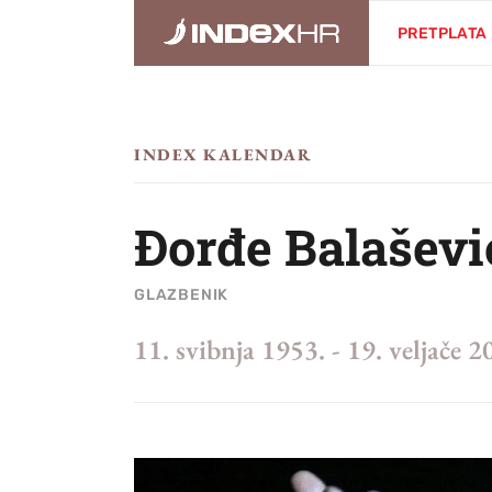
PRETPLATA
INDEX KALENDAR
Đorđe Balaševi
GLAZBENIK
11. svibnja 1953.
-
19. veljače 2