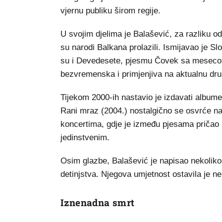
vjernu publiku širom regije.
U svojim djelima je Balašević, za razliku o
su narodi Balkana prolazili. Ismijavao je 
su i Devedesete, pjesmu Čovek sa mesecom 
bezvremenska i primjenjiva na aktualnu druš
Tijekom 2000-ih nastavio je izdavati albume
Rani mraz (2004.) nostalgično se osvrće na 
koncertima, gdje je između pjesama pričao a
jedinstvenim.
Osim glazbe, Balašević je napisao nekoliko 
detinjstva. Njegova umjetnost ostavila je nei
Iznenadna smrt