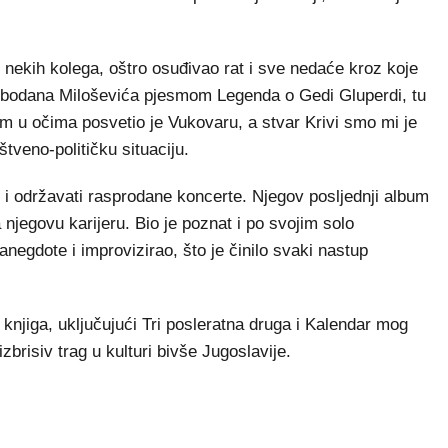
d nekih kolega, oštro osuđivao rat i sve nedaće kroz koje
Slobodana Miloševića pjesmom Legenda o Gedi Gluperdi, tu
u očima posvetio je Vukovaru, a stvar Krivi smo mi je
tveno-političku situaciju.
 i održavati rasprodane koncerte. Njegov posljednji album
njegovu karijeru. Bio je poznat i po svojim solo
negdote i improvizirao, što je činilo svaki nastup
knjiga, uključujući Tri posleratna druga i Kalendar mog
zbrisiv trag u kulturi bivše Jugoslavije.