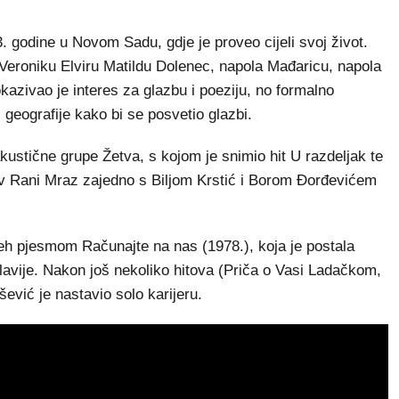
 godine u Novom Sadu, gdje je proveo cijeli svoj život.
Veroniku Elviru Matildu Dolenec, napola Mađaricu, napola
okazivao je interes za glazbu i poeziju, no formalno
j geografije kako bi se posvetio glazbi.
kustične grupe Žetva, s kojom je snimio hit U razdeljak te
av Rani Mraz zajedno s Biljom Krstić i Borom Đorđevićem
h pjesmom Računajte na nas (1978.), koja je postala
avije. Nakon još nekoliko hitova (Priča o Vasi Ladačkom,
ević je nastavio solo karijeru.