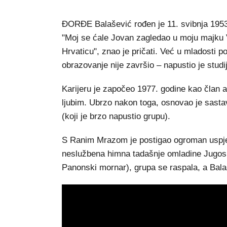
ĐORĐE Balašević rođen je 11. svibnja 1953.
"Moj se ćale Jovan zagledao u moju majku 
Hrvaticu", znao je pričati. Već u mladosti p
obrazovanje nije završio – napustio je studi
Karijeru je započeo 1977. godine kao član a
ljubim. Ubrzo nakon toga, osnovao je sast
(koji je brzo napustio grupu).
S Ranim Mrazom je postigao ogroman uspje
neslužbena himna tadašnje omladine Jugosl
Panonski mornar), grupa se raspala, a Balaš