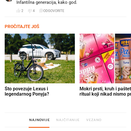
Infantilna generacija, kako god.
2
4
ODGOVORITE
PROČITAJTE JOŠ
Što povezuje Lexus i
Mokri prsti, kruh i paštet
legendarnog Ponyja?
ritual koji nikad nismo p
NAJNOVIJE
NAJČITANIJE
VEZANO