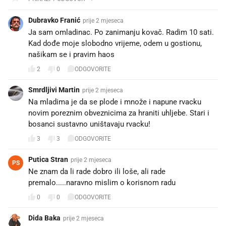
Dubravko Franić
prije 2 mjeseca
Ja sam omladinac. Po zanimanju kovač. Radim 10 sati.
Kad dođe moje slobodno vrijeme, odem u gostionu,
našikam se i pravim haos
2
0
ODGOVORITE
Smrdljivi Martin
prije 2 mjeseca
Na mladima je da se plode i množe i napune rvacku
novim poreznim obveznicima za hraniti uhljebe. Stari i
bosanci sustavno uništavaju rvacku!
3
3
ODGOVORITE
Putica Stran
prije 2 mjeseca
PS
Ne znam da li rade dobro ili loše, ali rade
premalo.....naravno mislim o korisnom radu
0
0
ODGOVORITE
Dida Baka
prije 2 mjeseca