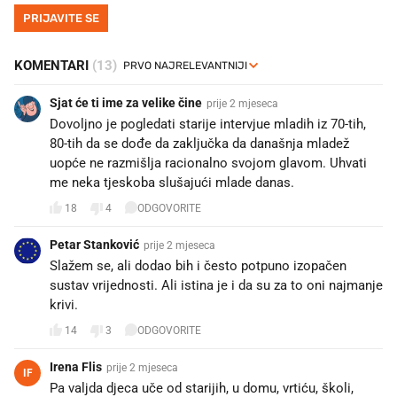
PRIJAVITE SE
KOMENTARI
(13)
Sjat će ti ime za velike čine
prije 2 mjeseca
Dovoljno je pogledati starije intervjue mladih iz 70-tih,
80-tih da se dođe da zaključka da današnja mladež
uopće ne razmišlja racionalno svojom glavom. Uhvati
me neka tjeskoba slušajući mlade danas.
18
4
ODGOVORITE
Petar Stanković
prije 2 mjeseca
Slažem se, ali dodao bih i često potpuno izopačen
sustav vrijednosti. Ali istina je i da su za to oni najmanje
krivi.
14
3
ODGOVORITE
Irena Flis
prije 2 mjeseca
IF
Pa valjda djeca uče od starijih, u domu, vrtiću, školi,