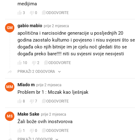
medijima
3
0
ODGOVORITE
gabio mabio
prije 2 mjeseca
GM
apolitična i narcisoidne generacije u posljednjih 20
godina zaostalo kulturno i povjesno i nisu svjesni što se
događa oko njih bitnije im je cjelu noč gledati što se
događa preko bare!!!! niti su svjesni svoje nesvjesti
10
2
ODGOVORITE
PRIKAŽI 2 ODGOVORA
Mlado m
prije 2 mjeseca
MM
Problem br 1 : Mozak kao lješnjak
8
7
ODGOVORITE
Make Sake
prije 2 mjeseca
MS
Žali bože ovih inostvorova
1
0
ODGOVORITE
PRIKAŽI 1 ODGOVOR