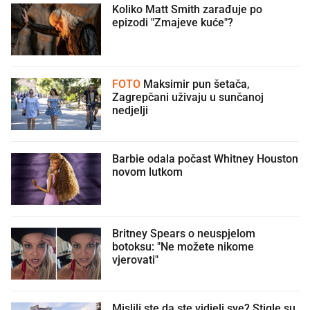
Koliko Matt Smith zarađuje po
epizodi "Zmajeve kuće"?
FOTO
Maksimir pun šetača,
Zagrepčani uživaju u sunčanoj
nedjelji
Barbie odala počast Whitney Houston
novom lutkom
Britney Spears o neuspjelom
botoksu: "Ne možete nikome
vjerovati"
Mislili ste da ste vidjeli sve? Stigle su