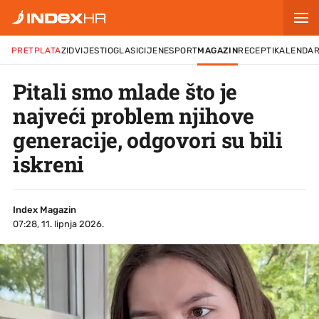
PRETPLATA
ZID
VIJESTI
OGLASI
CIJENE
SPORT
MAGAZIN
RECEPTI
KALENDA
Pitali smo mlade što je
najveći problem njihove
generacije, odgovori su bili
iskreni
Index Magazin
07:28, 11. lipnja 2026.