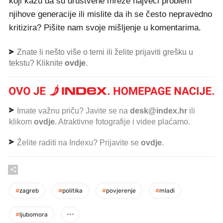
koji kažu da su društvene mreže najveći problem
njihove generacije ili mislite da ih se često nepravedno
kritizira? Pišite nam svoje mišljenje u komentarima.
Znate li nešto više o temi ili želite prijaviti grešku u
tekstu? Kliknite
ovdje
.
Imate važnu priču? Javite se na
desk@index.hr
ili
klikom
ovdje
. Atraktivne fotografije i videe plaćamo.
Želite raditi na Indexu? Prijavite se
ovdje
.
#
zagreb
#
politika
#
povjerenje
#
mladi
#
ljubomora