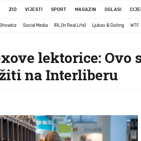
A
ZID
VIJESTI
SPORT
MAGAZIN
OGLASI
CIJE
 Showbiz
Social Media
IRL (In Real Life)
Ljubav & Dating
WTF
xove lektorice: Ovo s
žiti na Interliberu