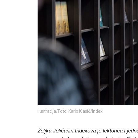
Ilustracija/Foto: Karlo Klasić/Index
Željka Jeličanin Indexova je lektorica i je