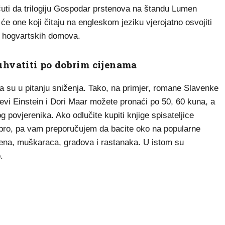
 čuti da trilogiju Gospodar prstenova na štandu Lumen
e one koji čitaju na engleskom jeziku vjerojatno osvojiti
a hogvartskih domova.
hvatiti po dobrim cijenama
a su u pitanju sniženja. Tako, na primjer, romane Slavenke
evi Einstein i Dori Maar možete pronaći po 50, 60 kuna, a
og povjerenika. Ako odlučite kupiti knjige spisateljice
dobro, pa vam preporučujem da bacite oko na popularne
ena, muškaraca, gradova i rastanaka. U istom su
.