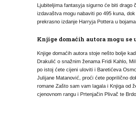
Ljubiteljima fantasyja sigurno će biti drago
izdavaštva mogu nabaviti po 495 kuna, dok ć
prekrasno izdanje Harryja Pottera u bojam
Knjige domaćih autora mogu se u
Knjige domaćih autora stoje nešto bolje kad
Drakulić o snažnim ženama Fridi Kahlo, Mil
po istoj ćete cijeni uloviti i Baretićeva Osm
Julijane Matanović, proći ćete poprilično 
romane Zašto sam vam lagala i Knjiga od ž
cjenovnom rangu i Prtenjačin Plivač te Brdo