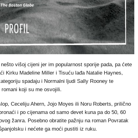
ešto višoj cijeni jer im popularnost sporije pada, pa ćete
ći Kirku Madeline Miller i Tisuću lađa Natalie Haynes,
 kategoriju spadaju i Normalni ljudi Sally Rooney te
romani koji su me osvojili.
islop, Ceceliju Ahern, Jojo Moyes ili Noru Roberts, prilično
 pronaći i po cijenama od samo devet kuna pa do 50, 60
e ovog žanra. Posebno obratite pažnju na roman Povratak
Španjolsku i nećete ga moći pustiti iz ruku.