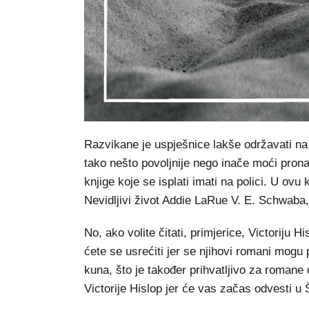
Razvikane je uspješnice lakše održavati na n
tako nešto povoljnije nego inače moći prona
knjige koje se isplati imati na polici. U ovu
Nevidljivi život Addie LaRue V. E. Schwaba, 
No, ako volite čitati, primjerice, Victoriju H
ćete se usrećiti jer se njihovi romani mogu
kuna, što je također prihvatljivo za roman
Victorije Hislop jer će vas začas odvesti u 