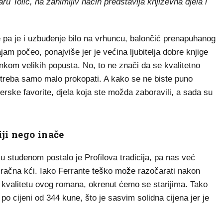
u Tolić, na zanimljiv način predstavlja književna djela i
e pa je i uzbuđenje bilo na vrhuncu, balončić prenapuhanog
am počeo, ponajviše jer je većina ljubitelja dobre knjige
nkom velikih popusta. No, to ne znači da se kvalitetno
treba samo malo prokopati. A kako se ne biste puno
erske favorite, djela koja ste možda zaboravili, a sada su
iji nego inače
 studenom postalo je Profilova tradicija, pa nas već
čna kći. Iako Ferrante teško može razočarati nakon
u kvalitetu ovog romana, okrenut ćemo se starijima. Tako
i po cijeni od 344 kune, što je sasvim solidna cijena jer je