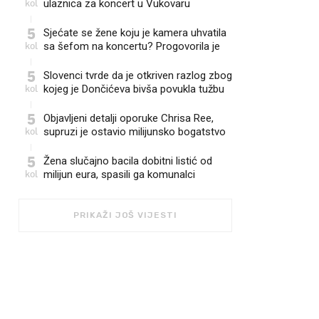
kol
ulaznica za koncert u Vukovaru
5
Sjećate se žene koju je kamera uhvatila
kol
sa šefom na koncertu? Progovorila je
5
Slovenci tvrde da je otkriven razlog zbog
kol
kojeg je Dončićeva bivša povukla tužbu
5
Objavljeni detalji oporuke Chrisa Ree,
kol
supruzi je ostavio milijunsko bogatstvo
5
Žena slučajno bacila dobitni listić od
kol
milijun eura, spasili ga komunalci
PRIKAŽI JOŠ VIJESTI