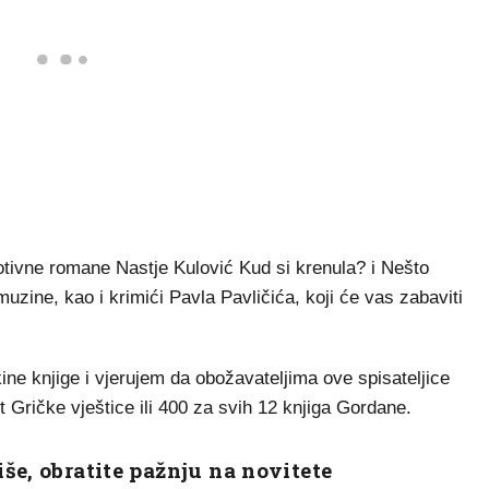
otivne romane Nastje Kulović Kud si krenula? i Nešto
muzine, kao i krimići Pavla Pavličića, koji će vas zabaviti
ine knjige i vjerujem da obožavateljima ove spisateljice
t Gričke vještice ili 400 za svih 12 knjiga Gordane.
še, obratite pažnju na novitete