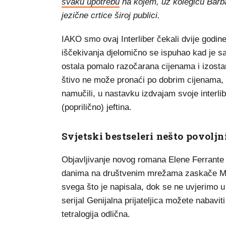
svaku upotrebu
na kojem, uz kolegicu Barbar
jezične crtice široj publici.
IAKO smo ovaj Interliber čekali dvije godin
iščekivanja djelomično se ispuhao kad je saj
ostala pomalo razočarana cijenama i izosta
štivo ne može pronaći po dobrim cijenama, 
namučili, u nastavku izdvajam svoje interlib
(poprilično) jeftina.
Svjetski bestseleri nešto povoljn
Objavljivanje novog romana Elene Ferrante u
danima na društvenim mrežama zaskače Mra
svega što je napisala, dok se ne uvjerimo 
serijal Genijalna prijateljica možete nabavit
tetralogija odlična.