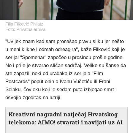
Filip Filković Philatz
Foto: Privatna arhiva
"Uvijek znam kad sam pronašao pravu sliku jer nešto
u meni klikne i odmah odreagira", kaže Filković koji je
serijal "Spomenar" započeo u prosincu prošle godine.
No i prije je stvarao sličan sadržaj. Velike su šanse da
ste zapazili neki od uradaka iz serijala "Film
Postcards" poput onih o Ivanu Vučetiću ili Frani
Selaku, čovjeku koji je sedam puta izbjegao smrt i
osvojio zgoditak na lutriji.
Kreativni nagradni natječaj Hrvatskog
telekoma: AIMO! stvarati i navijati uz AI