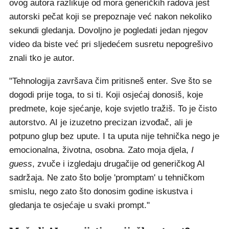
ovog autora razlikuje od mora generičkih radova jest
autorski pečat koji se prepoznaje već nakon nekoliko
sekundi gledanja. Dovoljno je pogledati jedan njegov
video da biste već pri sljedećem susretu nepogrešivo
znali tko je autor.
"Tehnologija završava čim pritisneš enter. Sve što se
dogodi prije toga, to si ti. Koji osjećaj donosiš, koje
predmete, koje sjećanje, koje svjetlo tražiš. To je čisto
autorstvo. AI je izuzetno precizan izvođač, ali je
potpuno glup bez upute. I ta uputa nije tehnička nego je
emocionalna, životna, osobna. Zato moja djela,
I
guess
, zvuče i izgledaju drugačije od generičkog AI
sadržaja. Ne zato što bolje 'promptam' u tehničkom
smislu, nego zato što donosim godine iskustva i
gledanja te osjećaje u svaki prompt."