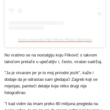
A post shared by Filip Filkovic Philatz (@philatz)
No vratimo se na nostalgiju koju Filković s takvom
lakoćom pretače u upečatljiv i, često, viralan sadržaj.
"Ja je stvaram jer je to moj prirodni jezik", kaže i
dodaje da je odrastao sam gledajući Zagreb koji se
mijenjao, pamteći detalje koje nitko drugi nije
fotografirao.
"I kad vidim da imam preko 80 milijuna pregleda na