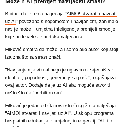
Može li AI prenijeti navijačku strast?
Budući da je tema natječaja "
AIMO! stvarati i navijati
uz AI
" povezana s nogometom i navijanjem, zanimalo
nas je može li umjetna inteligencija prenijeti emocije
koje bude velika sportska natjecanja.
Filković smatra da može, ali samo ako autor koji stoji
iza zna što ta strast znači.
"Navijanje nije vizual nego je uglavnom zajedništvo,
identitet, pripadnost, generacijska priča", objašnjava
ovaj autor. Dodaje da je uz Ai alat moguće stvoriti
nešto što će "probiti ekran".
Filković je jedan od članova stručnog žirija natječaja
"AIMO! stvarati i navijati uz AI". U sklopu programa
besplatnih edukacija o umjetnoj inteligenciji "AI ti to