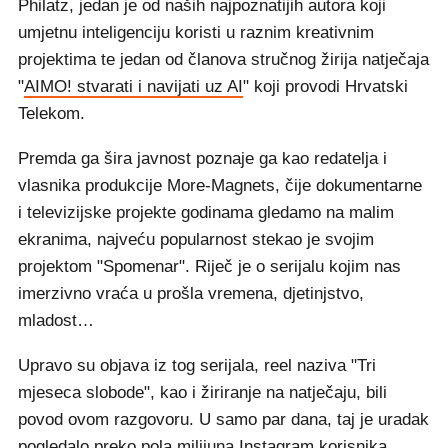
Philatz, jedan je od naših najpoznatijih autora koji
umjetnu inteligenciju koristi u raznim kreativnim
projektima te jedan od članova stručnog žirija natječaja
"
AIMO! stvarati i navijati uz AI
" koji provodi Hrvatski
Telekom.
Premda ga šira javnost poznaje ga kao redatelja i
vlasnika produkcije More-Magnets, čije dokumentarne
i televizijske projekte godinama gledamo na malim
ekranima, najveću popularnost stekao je svojim
projektom "Spomenar". Riječ je o serijalu kojim nas
imerzivno vraća u prošla vremena, djetinjstvo,
mladost…
Upravo su objava iz tog serijala, reel naziva "Tri
mjeseca slobode", kao i žiriranje na natječaju, bili
povod ovom razgovoru. U samo par dana, taj je uradak
pogledalo preko pola milijuna Instagram korisnika.