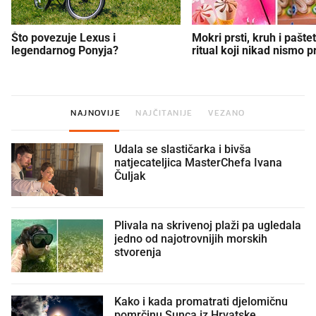
Što povezuje Lexus i
Mokri prsti, kruh i paštet
legendarnog Ponyja?
ritual koji nikad nismo p
NAJNOVIJE
NAJČITANIJE
VEZANO
Udala se slastičarka i bivša
natjecateljica MasterChefa Ivana
Čuljak
Plivala na skrivenoj plaži pa ugledala
jedno od najotrovnijih morskih
stvorenja
Kako i kada promatrati djelomičnu
pomrčinu Sunca iz Hrvatske