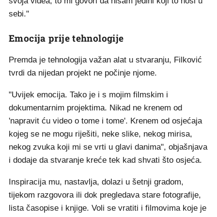
svoja videa, to mi govori da nisam jedini koji to nosi u
sebi."
Emocija prije tehnologije
Premda je tehnologija važan alat u stvaranju, Filković
tvrdi da nijedan projekt ne počinje njome.
"Uvijek emocija. Tako je i s mojim filmskim i
dokumentarnim projektima. Nikad ne krenem od
'napravit ću video o tome i tome'. Krenem od osjećaja
kojeg se ne mogu riješiti, neke slike, nekog mirisa,
nekog zvuka koji mi se vrti u glavi danima", objašnjava
i dodaje da stvaranje kreće tek kad shvati što osjeća.
Inspiracija mu, nastavlja, dolazi u šetnji gradom,
tijekom razgovora ili dok pregledava stare fotografije,
lista časopise i knjige. Voli se vratiti i filmovima koje je