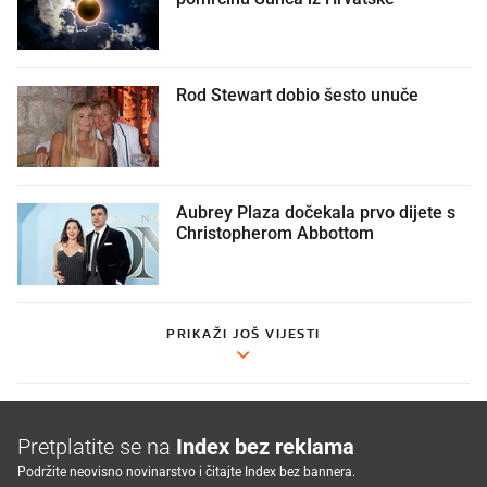
Rod Stewart dobio šesto unuče
Aubrey Plaza dočekala prvo dijete s
Christopherom Abbottom
PRIKAŽI JOŠ VIJESTI
Pretplatite se na
Index bez reklama
Podržite neovisno novinarstvo i čitajte Index bez bannera.