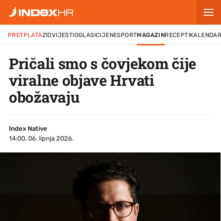
PRETPLATA
ZID
VIJESTI
OGLASI
CIJENE
SPORT
MAGAZIN
RECEPTI
KALENDA
Pričali smo s čovjekom čije
viralne objave Hrvati
obožavaju
Index Native
14:00, 06. lipnja 2026.