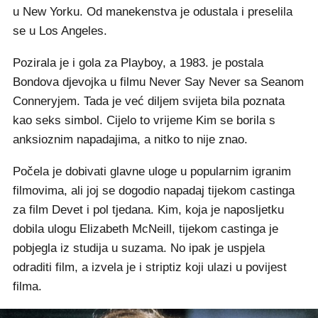
u New Yorku. Od manekenstva je odustala i preselila
se u Los Angeles.
Pozirala je i gola za Playboy, a 1983. je postala
Bondova djevojka u filmu Never Say Never sa Seanom
Conneryjem. Tada je već diljem svijeta bila poznata
kao seks simbol. Cijelo to vrijeme Kim se borila s
anksioznim napadajima, a nitko to nije znao.
Počela je dobivati glavne uloge u popularnim igranim
filmovima, ali joj se dogodio napadaj tijekom castinga
za film Devet i pol tjedana. Kim, koja je naposljetku
dobila ulogu Elizabeth McNeill, tijekom castinga je
pobjegla iz studija u suzama. No ipak je uspjela
odraditi film, a izvela je i striptiz koji ulazi u povijest
filma.