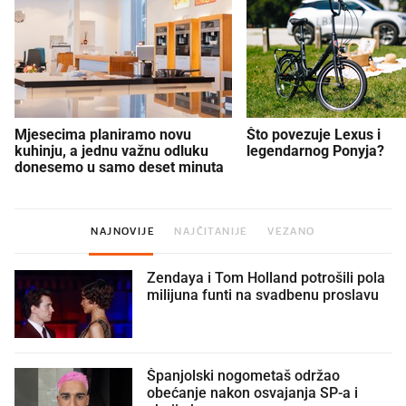
Mjesecima planiramo novu
Što povezuje Lexus i
kuhinju, a jednu važnu odluku
legendarnog Ponyja?
donesemo u samo deset minuta
NAJNOVIJE
NAJČITANIJE
VEZANO
Zendaya i Tom Holland potrošili pola
milijuna funti na svadbenu proslavu
Španjolski nogometaš održao
obećanje nakon osvajanja SP-a i