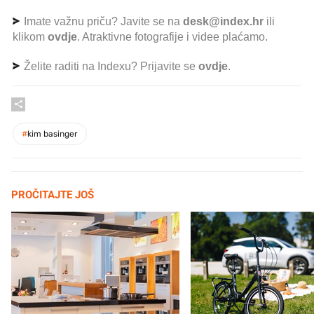
Imate važnu priču? Javite se na
desk@index.hr
ili
klikom
ovdje
. Atraktivne fotografije i videe plaćamo.
Želite raditi na Indexu? Prijavite se
ovdje
.
#
kim basinger
PROČITAJTE JOŠ