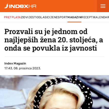
PRETPLATA
ZID
VIJESTI
OGLASI
CIJENE
SPORT
MAGAZIN
RECEPTI
KALENDA
Prozvali su je jednom od
najljepših žena 20. stoljeća, a
onda se povukla iz javnosti
Index Magazin
17:43, 08. prosinca 2023.