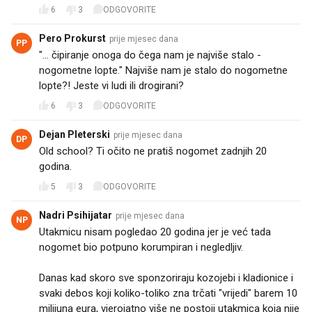
6
3
ODGOVORITE
Pero Prokurst
prije mjesec dana
PP
"... čipiranje onoga do čega nam je najviše stalo -
nogometne lopte." Najviše nam je stalo do nogometne
lopte?! Jeste vi ludi ili drogirani?
6
3
ODGOVORITE
Dejan Pleterski
prije mjesec dana
DP
Old school? Ti očito ne pratiš nogomet zadnjih 20
godina.
5
3
ODGOVORITE
Nadri Psihijatar
prije mjesec dana
NP
Utakmicu nisam pogledao 20 godina jer je već tada
nogomet bio potpuno korumpiran i negledljiv.
Danas kad skoro sve sponzoriraju kozojebi i kladionice i
svaki debos koji koliko-toliko zna trčati "vrijedi" barem 10
milijuna eura, vjerojatno više ne postoji utakmica koja nije