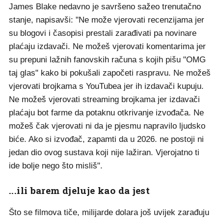
James Blake nedavno je savršeno sažeo trenutačno
stanje, napisavši: "Ne može vjerovati recenzijama jer
su blogovi i časopisi prestali zarađivati pa novinare
plaćaju izdavači. Ne možeš vjerovati komentarima jer
su prepuni lažnih fanovskih računa s kojih pišu "OMG
taj glas" kako bi pokušali započeti raspravu. Ne možeš
vjerovati brojkama s YouTubea jer ih izdavači kupuju.
Ne možeš vjerovati streaming brojkama jer izdavači
plaćaju bot farme da potaknu otkrivanje izvođača. Ne
možeš čak vjerovati ni da je pjesmu napravilo ljudsko
biće. Ako si izvođač, zapamti da u 2026. ne postoji ni
jedan dio ovog sustava koji nije lažiran. Vjerojatno ti
ide bolje nego što misliš".
...ili barem djeluje kao da jest
Što se filmova tiče, milijarde dolara još uvijek zarađuju