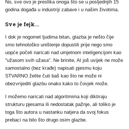
No, sve ovo je preslika onoga što se u posljednjih 15
godina događa u industriji zabave i u našim životima.
Sve je fejk...
I dok je nogomet ljudima bitan, glazba je nešto čije
smo tehnološko uništenje dopustili prije nego smo
uopće počeli naricati nad umjetnom inteligencijom kao
"užasom svih užasa". Ne brinite, AI još uvijek ne može
samostalno (bez krađe) napisati pjesmu koju
STVARNO želite čuti baš kao što ne može ni
obezvrijediti glazbu onako kako to čovjek može.
I možemo naricati nad algoritmima koji diktiraju
strukturu pjesama ili nedostatak pažnje, ali toliko je
toga što autora u nastanku natjera da svoj fokus
prebaci na bilo što drugo osim glazbe.