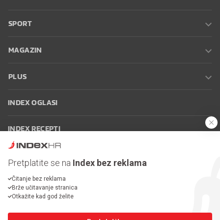
SPORT
MAGAZIN
PLUS
INDEX OGLASI
INDEX RECEPTI
INFO
Pretplatite se na
Index bez reklama
Čitanje bez reklama
Oglašavanje
Zaposli se na Indexu
Kontakt
Impressum
Uvjeti
Brže učitavanje stranica
korištenja
Postavke kolačića
Otkažite kad god želite