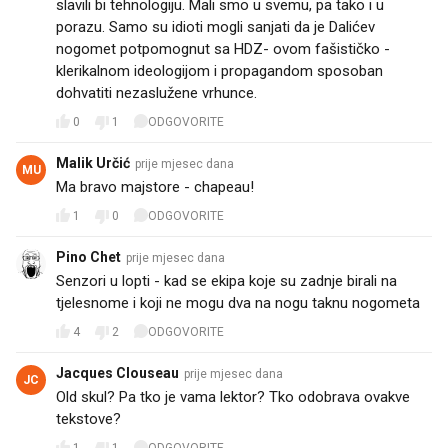
slavili bi tehnologiju. Mali smo u svemu, pa tako i u
porazu. Samo su idioti mogli sanjati da je Dalićev
nogomet potpomognut sa HDZ- ovom fašističko -
klerikalnom ideologijom i propagandom sposoban
dohvatiti nezaslužene vrhunce.
0
1
ODGOVORITE
Malik Určić
prije mjesec dana
MU
Ma bravo majstore - chapeau!
1
0
ODGOVORITE
Pino Chet
prije mjesec dana
Senzori u lopti - kad se ekipa koje su zadnje birali na
tjelesnome i koji ne mogu dva na nogu taknu nogometa
4
2
ODGOVORITE
Jacques Clouseau
prije mjesec dana
JC
Old skul? Pa tko je vama lektor? Tko odobrava ovakve
tekstove?