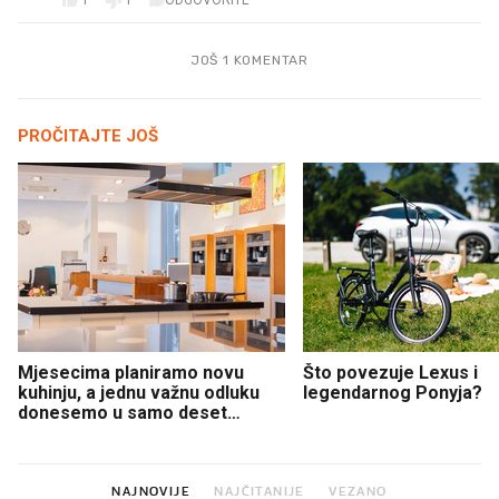
1
1
ODGOVORITE
JOŠ 1 KOMENTAR
PROČITAJTE JOŠ
Mjesecima planiramo novu
Što povezuje Lexus i
kuhinju, a jednu važnu odluku
legendarnog Ponyja?
donesemo u samo deset
minuta
NAJNOVIJE
NAJČITANIJE
VEZANO