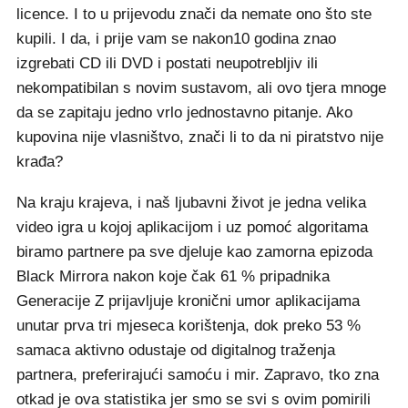
licence. I to u prijevodu znači da nemate ono što ste
kupili. I da, i prije vam se nakon10 godina znao
izgrebati CD ili DVD i postati neupotrebljiv ili
nekompatibilan s novim sustavom, ali ovo tjera mnoge
da se zapitaju jedno vrlo jednostavno pitanje. Ako
kupovina nije vlasništvo, znači li to da ni piratstvo nije
krađa?
Na kraju krajeva, i naš ljubavni život je jedna velika
video igra u kojoj aplikacijom i uz pomoć algoritama
biramo partnere pa sve djeluje kao zamorna epizoda
Black Mirrora nakon koje čak 61 % pripadnika
Generacije Z prijavljuje kronični umor aplikacijama
unutar prva tri mjeseca korištenja, dok preko 53 %
samaca aktivno odustaje od digitalnog traženja
partnera, preferirajući samoću i mir. Zapravo, tko zna
otkad je ova statistika jer smo se svi s ovim pomirili