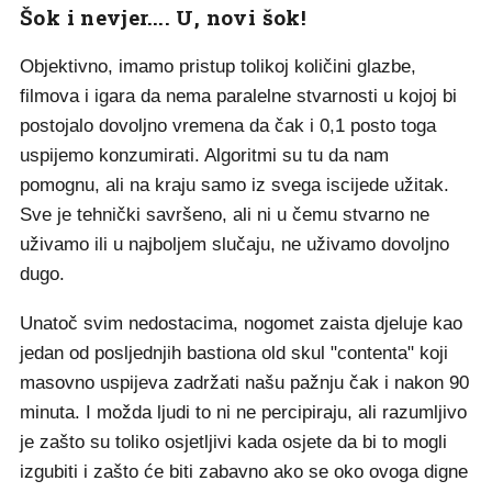
Šok i nevjer.... U, novi šok!
Objektivno, imamo pristup tolikoj količini glazbe,
filmova i igara da nema paralelne stvarnosti u kojoj bi
postojalo dovoljno vremena da čak i 0,1 posto toga
uspijemo konzumirati. Algoritmi su tu da nam
pomognu, ali na kraju samo iz svega iscijede užitak.
Sve je tehnički savršeno, ali ni u čemu stvarno ne
uživamo ili u najboljem slučaju, ne uživamo dovoljno
dugo.
Unatoč svim nedostacima, nogomet zaista djeluje kao
jedan od posljednjih bastiona old skul "contenta" koji
masovno uspijeva zadržati našu pažnju čak i nakon 90
minuta. I možda ljudi to ni ne percipiraju, ali razumljivo
je zašto su toliko osjetljivi kada osjete da bi to mogli
izgubiti i zašto će biti zabavno ako se oko ovoga digne