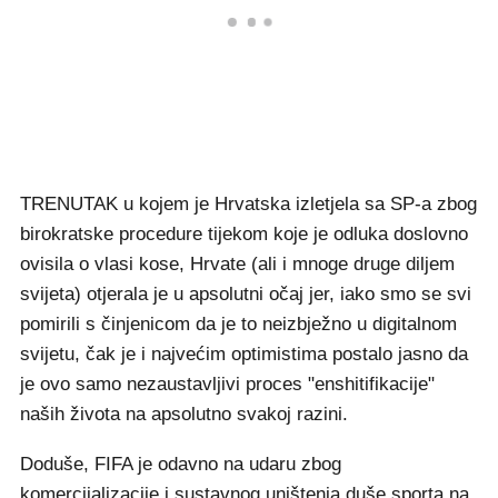
TRENUTAK u kojem je Hrvatska izletjela sa SP-a zbog
birokratske procedure tijekom koje je odluka doslovno
ovisila o vlasi kose, Hrvate (ali i mnoge druge diljem
svijeta) otjerala je u apsolutni očaj jer, iako smo se svi
pomirili s činjenicom da je to neizbježno u digitalnom
svijetu, čak je i najvećim optimistima postalo jasno da
je ovo samo nezaustavljivi proces "enshitifikacije"
naših života na apsolutno svakoj razini.
Doduše, FIFA je odavno na udaru zbog
komercijalizacije i sustavnog uništenja duše sporta na