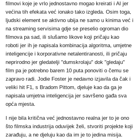
filmovi koje je vrlo jednostavno mogao kreirati i AI jer
većina tih efekata već ionako tako izgleda. Osim toga,
ljudski element se aktivno ubija ne samo u kinima već i
na streaming servisima gdje se preselio ogroman dio
filmova pa sad, ili slušamo likove koji pričaju kao
roboti jer ih je napisala kombinacija algoritma, umjetne
inteligencije i korporativne netalentiranosti, ili pričaju
neprirodno jer gledatelji "dumskrolaju" dok "gledaju"
film pa je potrebno barem 10 puta ponoviti o čemu se
zapravo radi. Jodie Foster je nedavno izjavila da čak i
veliki hit F1, s Bradom Pittom, djeluje kao da ga je
napisala umjetna inteligencija jer savršeno gađa sva
opća mjesta.
I nije bila kritična već jednostavno realna jer to je ono
što filmska industrija oduvijek želi, stvoriti projekte koji
zarađuju, a ne djeluju kao da im je to jedina misija.