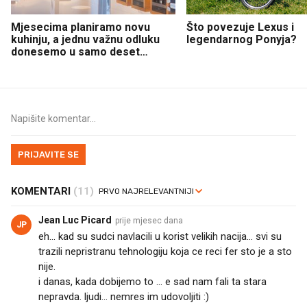
Mjesecima planiramo novu
Što povezuje Lexus i
kuhinju, a jednu važnu odluku
legendarnog Ponyja?
donesemo u samo deset
minuta
PRIJAVITE SE
KOMENTARI
(11)
Jean Luc Picard
prije mjesec dana
JP
eh... kad su sudci navlacili u korist velikih nacija... svi su
trazili nepristranu tehnologiju koja ce reci fer sto je a sto
nije.
i danas, kada dobijemo to ... e sad nam fali ta stara
nepravda. ljudi... nemres im udovoljiti :)