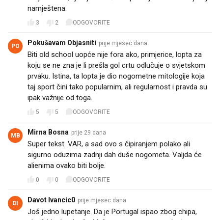
namještena.
3
2
ODGOVORITE
Pokušavam Objasniti
prije mjesec dana
PO
Biti old school uopće nije fora ako, primjerice, lopta za
koju se ne zna je li prešla gol crtu odlučuje o svjetskom
prvaku. Istina, ta lopta je dio nogometne mitologije koja
taj sport čini tako popularnim, ali regularnost i pravda su
ipak važnije od toga.
5
5
ODGOVORITE
Mirna Bosna
prije 29 dana
MB
Super tekst. VAR, a sad ovo s čipiranjem polako ali
sigurno oduzima zadnji dah duše nogometa. Valjda će
alienima ovako biti bolje.
0
0
ODGOVORITE
Davot Ivancic0
prije mjesec dana
DI
Još jedno lupetanje. Da je Portugal ispao zbog chipa,