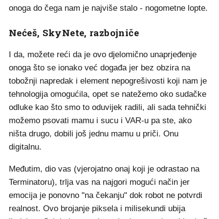
onoga do čega nam je najviše stalo - nogometne lopte.
Nećeš, SkyNete, razbojniče
I da, možete reći da je ovo djelomično unaprjeđenje
onoga što se ionako već događa jer bez obzira na
tobožnji napredak i element nepogrešivosti koji nam je
tehnologija omogućila, opet se natežemo oko sudačke
odluke kao što smo to oduvijek radili, ali sada tehnički
možemo psovati mamu i sucu i VAR-u pa ste, ako
ništa drugo, dobili još jednu mamu u priči. Onu
digitalnu.
Međutim, dio vas (vjerojatno onaj koji je odrastao na
Terminatoru), trlja vas na najgori mogući način jer
emocija je ponovno "na čekanju" dok robot ne potvrdi
realnost. Ovo brojanje piksela i milisekundi ubija