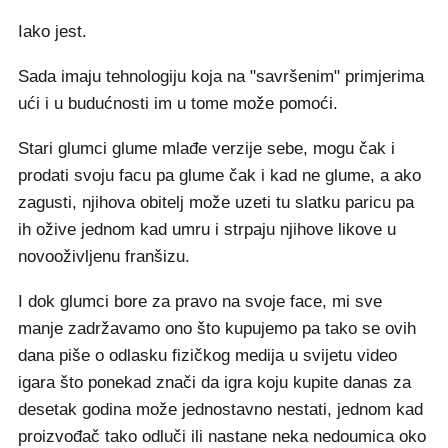
Iako jest.
Sada imaju tehnologiju koja na "savršenim" primjerima
ući i u budućnosti im u tome može pomoći.
Stari glumci glume mlađe verzije sebe, mogu čak i
prodati svoju facu pa glume čak i kad ne glume, a ako
zagusti, njihova obitelj može uzeti tu slatku paricu pa
ih ožive jednom kad umru i strpaju njihove likove u
novooživljenu franšizu.
I dok glumci bore za pravo na svoje face, mi sve
manje zadržavamo ono što kupujemo pa tako se ovih
dana piše o odlasku fizičkog medija u svijetu video
igara što ponekad znači da igra koju kupite danas za
desetak godina može jednostavno nestati, jednom kad
proizvođač tako odluči ili nastane neka nedoumica oko