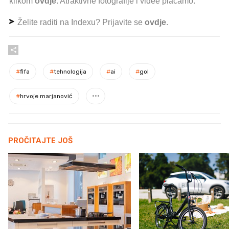
klikom
ovdje
. Atraktivne fotografije i videe plaćamo.
Želite raditi na Indexu? Prijavite se
ovdje
.
#
fifa
#
tehnologija
#
ai
#
gol
#
hrvoje marjanović
PROČITAJTE JOŠ